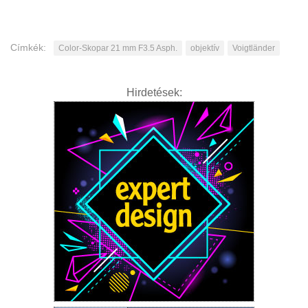
Címkék:
Color-Skopar 21 mm F3.5 Asph.
objektív
Voigtländer
Hirdetések: