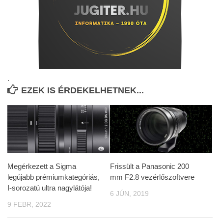
.
EZEK IS ÉRDEKELHETNEK...
Megérkezett a Sigma
Frissült a Panasonic 200
legújabb prémiumkategóriás,
mm F2.8 vezérlőszoftvere
I-sorozatú ultra nagylátója!
6 JÚN, 2019
9 FEBR, 2022