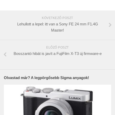
KÖVETKEZŐ POSZT
Lehullott a lepel: itt van a Sony FE 24 mm F1.4G
Master!
ELŐZŐ POSZT
Bosszantó hibát is javít a FujiFilm X-T3 új firmware-e
Olvastad már? A legpörgősebb Sigma anyagok!