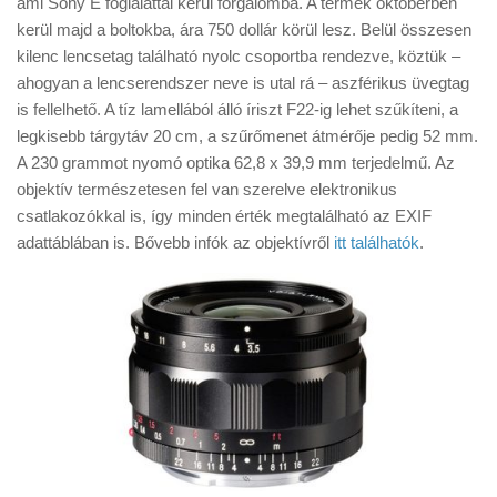
ami Sony E foglalattal kerül forgalomba. A termék októberben
Tanácsok
kerül majd a boltokba, ára 750 dollár körül lesz. Belül összesen
Érdekességek
kilenc lencsetag található nyolc csoportba rendezve, köztük –
ahogyan a lencserendszer neve is utal rá – aszférikus üvegtag
Helyszíni Riport
is fellelhető. A tíz lamellából álló íriszt F22-ig lehet szűkíteni, a
E-BB
legkisebb tárgytáv 20 cm, a szűrőmenet átmérője pedig 52 mm.
A 230 grammot nyomó optika 62,8 x 39,9 mm terjedelmű. Az
objektív természetesen fel van szerelve elektronikus
csatlakozókkal is, így minden érték megtalálható az EXIF
adattáblában is. Bővebb infók az objektívről
itt találhatók
.