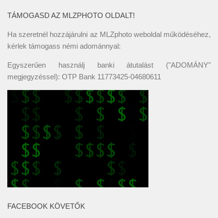
TÁMOGASD AZ MLZPHOTO OLDALT!
Ha szeretnél hozzájárulni az MLZphoto weboldal működéséhez,
kérlek támogass némi adománnyal:
Egyszerűen használj banki átutalást ("ADOMÁNY"
megjegyzéssel): OTP Bank 11773425-04680611
FACEBOOK KÖVETŐK