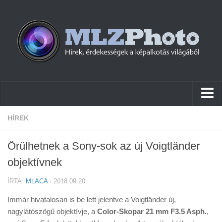
Hírek
HÍREK
Pletykák
Örülhetnek a Sony-sok az új Voigtländer
Cikkek
objektívnek
Szoftver
ÍRTA:
MLACA
· 2018.09.20
Firmware
Immár hivatalosan is be lett jelentve a Voigtländer új,
Tudástár
nagylátószögű objektívje, a
Color-Skopar 21 mm F3.5 Asph.
,