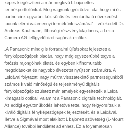
képes kiegészíteni a már meglévő L bajonettes
termékportfoliónkat. Meg vagyunk győződve róla, hogy mi és
partnereink egyaránt kölcsönös és fenntartható növekedést
tudunk elérni valamennyi termékünk számára” – vélekedett Dr.
Andreas Kaufmann, többségi részvénytulajdonos, a Leica
Camera AG felügyelőbizottságának elnöke.
„A Panasonic mindig is forradalmi újításokat fejlesztett a
fényképezőgépek piacán, hogy még egyszerűbbé tegye a
fotózás rajongóinak életét, és egyben kifinomultabb
megoldásokat és nagyobb élvezetet nyújtson számukra. A
Leicával folytatott, nagy múltra visszatekintő partnerségünkből
számos kiváló minőségű és teljesítményű digitális
fényképezőgép született már, amelyek egyesítették a Leica
kimagasló optikai, valamint a Panasonic digitális technológiáit.
Az eddigi együttműködés lehetővé tette, hogy felgyorsítsuk a
kiváló digitális fényképezőgépek fejlesztését, és a Leicával,
illetve a Sigmával most alakított L bajonett szövetség (L-Mount
Alliance) további lendületet ad ehhez. Ez a folyamatosan