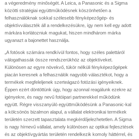
a végeredmény minőségét. A Leica, a Panasonic és a Sigma
közötti stratégiai együttműködésnek köszönhetően a
felhasználóknak sokkal szélesebb fényképezőgép- és
objektívválaszték áll a rendelkezésükre, így nem kell egy adott
márkára korlátozniuk magukat, hiszen mindhárom márka
ugyanazt a bajonettet használja.
„A fotósok számára rendkívül fontos, hogy széles palettáról
válogathassák össze rendszerükhöz az objektíveket.
Különösen az egyre növekvő, tükör nélküli fényképezőgépek
piacán keresnek a felhasználók nagyobb választékot, hogy a
termékek megfeleljenek szerteágazó fotózási igényeiknek.
Éppen ezért döntöttünk úgy, hogy azonnal reagálunk ezekre az
igényekre, és nagy nevű fotóipari partnerekkel működünk
együtt. Régre visszanyúló együttműködésünk a Panasonic-kal
a kölcsönös bizalmon alapul, a vállalat elektronikai termékek
területén szerzett tapasztalata megkérdőjelezhetetlen. A Sigma
is nagy hírnevű vállalat, amely különösen az optikai fejlesztések
és az objektívgyártás területén rendelkezik komoly háttérrel, és