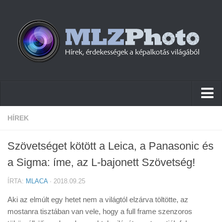
Hírek
HÍREK
Pletykák
Szövetséget kötött a Leica, a Panasonic és
Cikkek
a Sigma: íme, az L-bajonett Szövetség!
Szoftver
ÍRTA:
MLACA
· 2018.09.25
Firmware
Aki az elmúlt egy hetet nem a világtól elzárva töltötte, az
Tudástár
mostanra tisztában van vele, hogy a full frame szenzoros