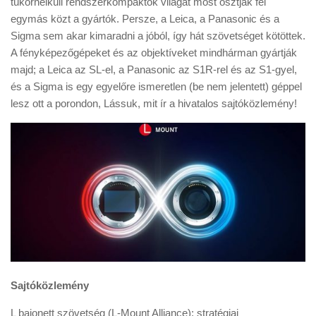
tükörnélküli rendszerkompaktok világát most osztják fel
Tanácsok
egymás közt a gyártók. Persze, a Leica, a Panasonic és a
Érdekességek
Sigma sem akar kimaradni a jóból, így hát szövetséget kötöttek.
A fényképezőgépeket és az objektíveket mindhárman gyártják
Helyszíni Riport
majd; a Leica az SL-el, a Panasonic az S1R-rel és az S1-gyel,
E-BB
és a Sigma is egy egyelőre ismeretlen (be nem jelentett) géppel
lesz ott a porondon, Lássuk, mit ír a hivatalos sajtóközlemény!
Sajtóközlemény
L bajonett szövetség (L-Mount Alliance): stratégiai