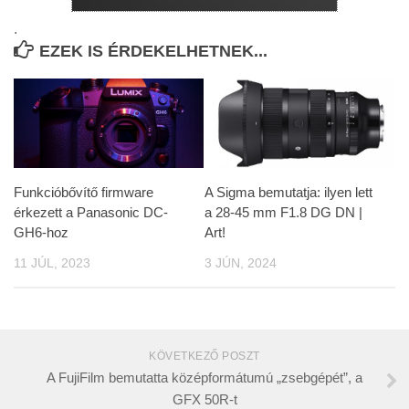
.
EZEK IS ÉRDEKELHETNEK...
Funkcióbővítő firmware
A Sigma bemutatja: ilyen lett
érkezett a Panasonic DC-
a 28-45 mm F1.8 DG DN |
GH6-hoz
Art!
11 JÚL, 2023
3 JÚN, 2024
KÖVETKEZŐ POSZT
A FujiFilm bemutatta középformátumú „zsebgépét”, a
GFX 50R-t