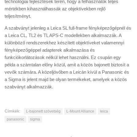
technológiai fejlesztések terén, hogy a felhasználók teljes
mértékben kihasználhassák az objektívekben rejlő
teljesítményt.
A szabványt jelenleg a Leica SL full-frame fényképezőgépnél és
a Leica CL, TL2 és TL APS-C modellekben alkalmazzák. A
különböző rendszerekhez készített objektíveket valamennyi
fényképezőgéppel adapterek alkalmazása és
funkciókorlátozások nélkül lehet használni. Ez csupán egy
példa a számtalan előny közül, amit a közös bajonett biztosít a
vevők számára. A közeljövőben a Leicán kívül a Panasonic és
a Sigma is jelent majd be olyan termékeket, amelyek a közös
szabványt alkalmazzák.
Címkék:
L-bajonett szövetség
L-Mount Alliance
leica
panasonic
sigma