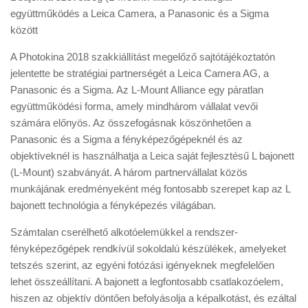
együttműködés a Leica Camera, a Panasonic és a Sigma
között
A Photokina 2018 szakkiállítást megelőző sajtótájékoztatón
jelentette be stratégiai partnerségét a Leica Camera AG, a
Panasonic és a Sigma. Az L-Mount Alliance egy páratlan
együttműködési forma, amely mindhárom vállalat vevői
számára előnyös. Az összefogásnak köszönhetően a
Panasonic és a Sigma a fényképezőgépeknél és az
objektíveknél is használhatja a Leica saját fejlesztésű L bajonett
(L-Mount) szabványát. A három partnervállalat közös
munkájának eredményeként még fontosabb szerepet kap az L
bajonett technológia a fényképezés világában.
Számtalan cserélhető alkotóelemükkel a rendszer-
fényképezőgépek rendkívül sokoldalú készülékek, amelyeket
tetszés szerint, az egyéni fotózási igényeknek megfelelően
lehet összeállítani. A bajonett a legfontosabb csatlakozóelem,
hiszen az objektív döntően befolyásolja a képalkotást, és ezáltal