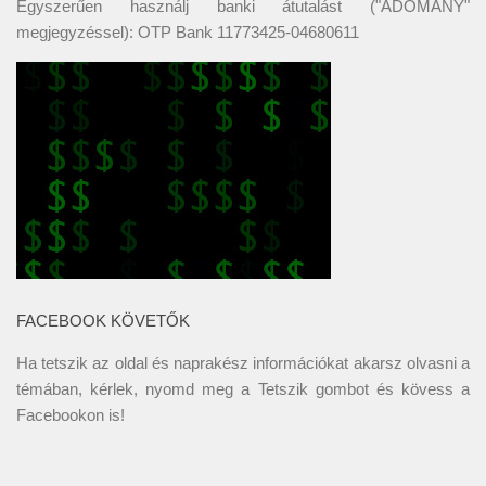
Egyszerűen használj banki átutalást ("ADOMÁNY"
megjegyzéssel): OTP Bank 11773425-04680611
FACEBOOK KÖVETŐK
Ha tetszik az oldal és naprakész információkat akarsz olvasni a
témában, kérlek, nyomd meg a Tetszik gombot és kövess a
Facebookon
is!