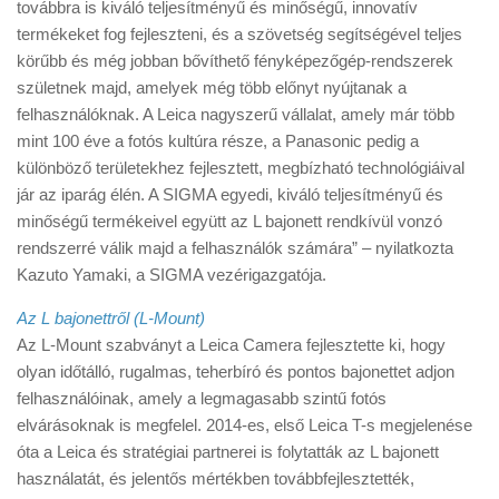
továbbra is kiváló teljesítményű és minőségű, innovatív
termékeket fog fejleszteni, és a szövetség segítségével teljes
körűbb és még jobban bővíthető fényképezőgép-rendszerek
születnek majd, amelyek még több előnyt nyújtanak a
felhasználóknak. A Leica nagyszerű vállalat, amely már több
mint 100 éve a fotós kultúra része, a Panasonic pedig a
különböző területekhez fejlesztett, megbízható technológiáival
jár az iparág élén. A SIGMA egyedi, kiváló teljesítményű és
minőségű termékeivel együtt az L bajonett rendkívül vonzó
rendszerré válik majd a felhasználók számára” – nyilatkozta
Kazuto Yamaki, a SIGMA vezérigazgatója.
Az L bajonettről (L-Mount)
Az L-Mount szabványt a Leica Camera fejlesztette ki, hogy
olyan időtálló, rugalmas, teherbíró és pontos bajonettet adjon
felhasználóinak, amely a legmagasabb szintű fotós
elvárásoknak is megfelel. 2014-es, első Leica T-s megjelenése
óta a Leica és stratégiai partnerei is folytatták az L bajonett
használatát, és jelentős mértékben továbbfejlesztették,