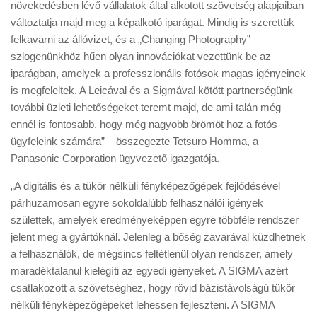
növekedésben lévő vállalatok által alkotott szövetség alapjaiban
változtatja majd meg a képalkotó iparágat. Mindig is szerettük
felkavarni az állóvizet, és a „Changing Photography”
szlogenünkhöz hűen olyan innovációkat vezettünk be az
iparágban, amelyek a professzionális fotósok magas igényeinek
is megfeleltek. A Leicával és a Sigmával kötött partnerségünk
további üzleti lehetőségeket teremt majd, de ami talán még
ennél is fontosabb, hogy még nagyobb örömöt hoz a fotós
ügyfeleink számára” – összegezte Tetsuro Homma, a
Panasonic Corporation ügyvezető igazgatója.
„A digitális és a tükör nélküli fényképezőgépek fejlődésével
párhuzamosan egyre sokoldalúbb felhasználói igények
születtek, amelyek eredményeképpen egyre többféle rendszer
jelent meg a gyártóknál. Jelenleg a bőség zavarával küzdhetnek
a felhasználók, de mégsincs feltétlenül olyan rendszer, amely
maradéktalanul kielégíti az egyedi igényeket. A SIGMA azért
csatlakozott a szövetséghez, hogy rövid bázistávolságú tükör
nélküli fényképezőgépeket lehessen fejleszteni. A SIGMA