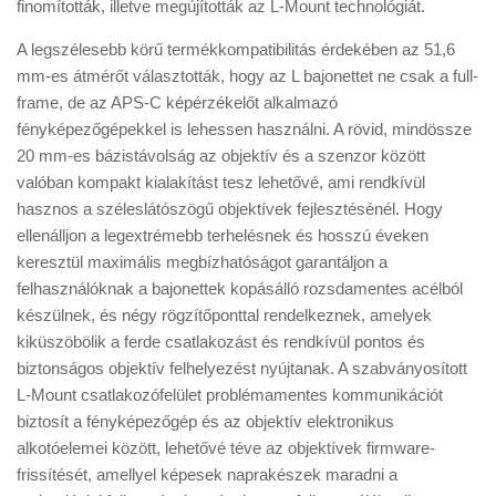
finomították, illetve megújították az L-Mount technológiát.
A legszélesebb körű termékkompatibilitás érdekében az 51,6
mm-es átmérőt választották, hogy az L bajonettet ne csak a full-
frame, de az APS-C képérzékelőt alkalmazó
fényképezőgépekkel is lehessen használni. A rövid, mindössze
20 mm-es bázistávolság az objektív és a szenzor között
valóban kompakt kialakítást tesz lehetővé, ami rendkívül
hasznos a széleslátószögű objektívek fejlesztésénél. Hogy
ellenálljon a legextrémebb terhelésnek és hosszú éveken
keresztül maximális megbízhatóságot garantáljon a
felhasználóknak a bajonettek kopásálló rozsdamentes acélból
készülnek, és négy rögzítőponttal rendelkeznek, amelyek
kiküszöbölik a ferde csatlakozást és rendkívül pontos és
biztonságos objektív felhelyezést nyújtanak. A szabványosított
L-Mount csatlakozófelület problémamentes kommunikációt
biztosít a fényképezőgép és az objektív elektronikus
alkotóelemei között, lehetővé téve az objektívek firmware-
frissítését, amellyel képesek naprakészek maradni a