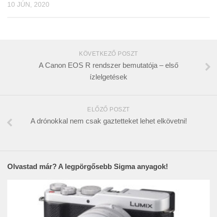
10 JÚN, 2020
KÖVETKEZŐ POSZT
A Canon EOS R rendszer bemutatója – első
ízlelgetések
ELŐZŐ POSZT
A drónokkal nem csak gaztetteket lehet elkövetni!
Olvastad már? A legpörgősebb Sigma anyagok!