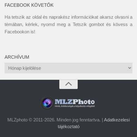
FACEBOOK KÖVETŐK
Ha tetszik az oldal és naprakész információkat akarsz olvasni a
témában, kérlek, nyomd meg a Tetszik gombot és kövess a
Facebookon
is!
ARCHÍVUM
Archívum
MLZphoto © 2011-2026. Minden jog fenntartva. |
Adatkezelesi
tájékoztató