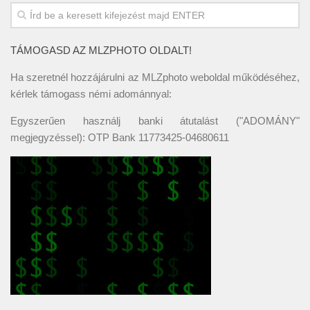
TÁMOGASD AZ MLZPHOTO OLDALT!
Ha szeretnél hozzájárulni az MLZphoto weboldal működéséhez,
kérlek támogass némi adománnyal:
Egyszerűen használj banki átutalást ("ADOMÁNY"
megjegyzéssel): OTP Bank 11773425-04680611