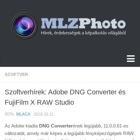
Hírek
SZOFTVER
Pletykák
Szoftverhírek: Adobe DNG Converter és
Cikkek
FujiFilm X RAW Studio
Szoftver
ÍRTA:
MLACA
· 2018.10.11
Firmware
Az Adobe kiadta
DNG Converter
ének legújabb, 11.0.0.61-es
Tudástár
változatát, amely már képes a legújabb fényképezőgépek RAW