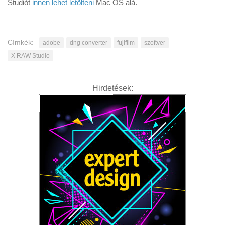
Studiót
innen lehet letölteni
Mac OS alá.
Címkék:
adobe
dng converter
fujifilm
szoftver
X RAW Studio
Hirdetések: