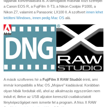
fájljainak konvertálására is. A támogatott masinák közt szerepel
Tanácsok
a Canon EOS R, a FujiFilm X-T3, a Nikon Coolpix P1000, a
Érdekességek
Nikon Z7, valamint a Panasonic LX100 II. A szoftvert
innen lehet
letölteni Windows
,
innen pedig Mac OS
alá.
Helyszíni Riport
E-BB
A másik szoftveres hír a
FujiFilm X RAW Studiót
érinti, ami
immár kompatibilis a Mac OS „Mojave” kiadásával. Korábban
olyan hibák fordultak elő, ahol az alkalmazás egyszerűen nem
indult el, illetve az USB aljzaton keresztül csatlakoztatott
fényképezőgépet nem ismerte fel a program. A friss X RAW