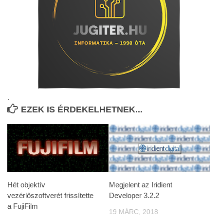
.
EZEK IS ÉRDEKELHETNEK...
Hét objektív
Megjelent az Iridient
vezérlőszoftverét frissítette
Developer 3.2.2
a FujiFilm
19 MÁRC, 2018