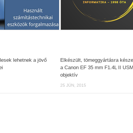
esek lehetnek a jövő
Elkészült, tömeggyártásra késze
ei
a Canon EF 35 mm F1.4L II US
objektív
25 JÚN, 2015