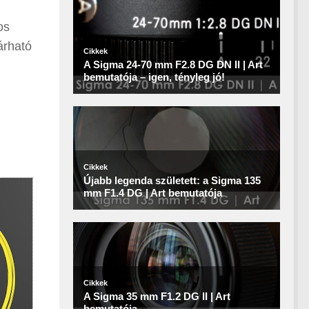
os
árható