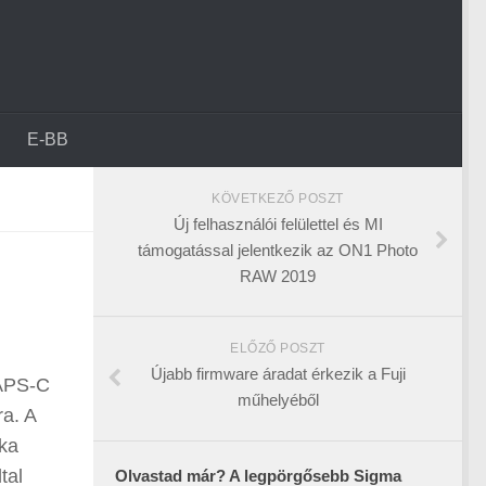
E-BB
KÖVETKEZŐ POSZT
Új felhasználói felülettel és MI
támogatással jelentkezik az ON1 Photo
RAW 2019
ELŐZŐ POSZT
Újabb firmware áradat érkezik a Fuji
 APS-C
műhelyéből
ra. A
pka
tal
Olvastad már? A legpörgősebb Sigma