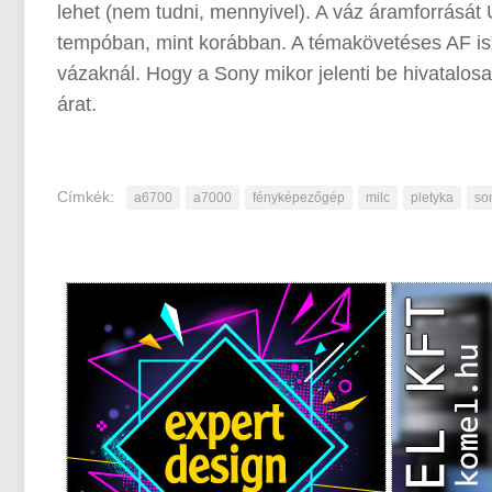
lehet (nem tudni, mennyivel). A váz áramforrását 
tempóban, mint korábban. A témakövetéses AF is 
vázaknál. Hogy a Sony mikor jelenti be hivatalos
árat.
Címkék:
a6700
a7000
fényképezőgép
milc
pletyka
so