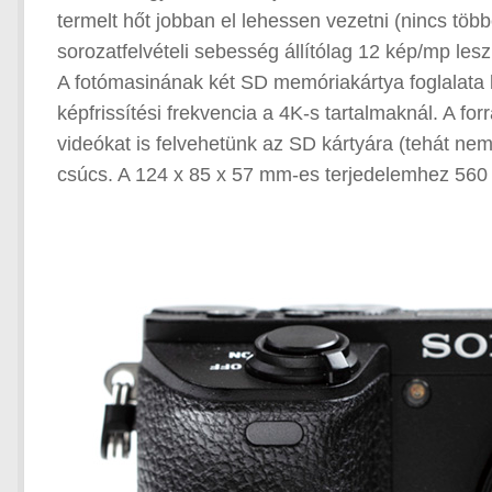
termelt hőt jobban el lehessen vezetni (nincs töb
sorozatfelvételi sebesség állítólag 12 kép/mp le
A fotómasinának két SD memóriakártya foglalata le
képfrissítési frekvencia a 4K-s tartalmaknál. A fo
videókat is felvehetünk az SD kártyára (tehát nem
csúcs. A 124 x 85 x 57 mm-es terjedelemhez 560