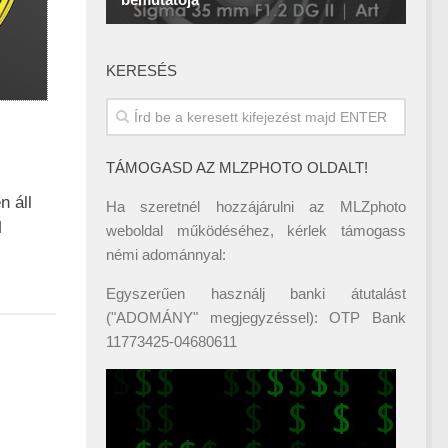
KERESÉS
TÁMOGASD AZ MLZPHOTO OLDALT!
n áll
Ha szeretnél hozzájárulni az MLZphoto
M
weboldal működéséhez, kérlek támogass
némi adománnyal:
Egyszerűen használj banki átutalást
("ADOMÁNY" megjegyzéssel): OTP Bank
11773425-04680611