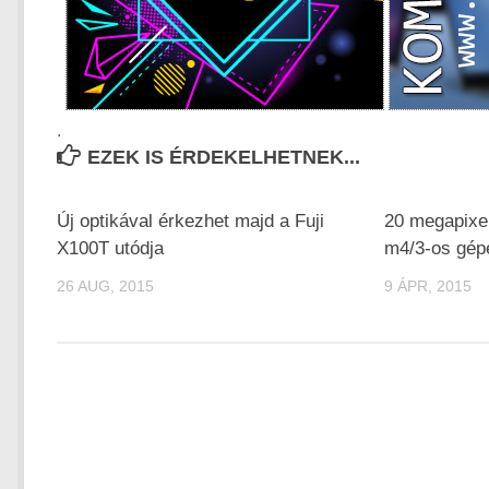
.
EZEK IS ÉRDEKELHETNEK...
Új optikával érkezhet majd a Fuji
20 megapixel
X100T utódja
m4/3-os gép
26 AUG, 2015
9 ÁPR, 2015