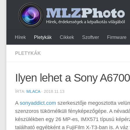
Hírek
Pletykák
Cikkek
Szoftver
Firmware
PLETYKÁK
Ilyen lehet a Sony A670
ÍRTA:
MLACA
· 2018.11.13
A
sonyaddict.com
szerkesztője megosztotta velün
szenzoros tükörnélküli fényképezőgépe. A névad
készülékben egy 26 MP-es, IMX571 típusú képérz
található egyébként a FujiFilm X-T3-ban is. A váz 