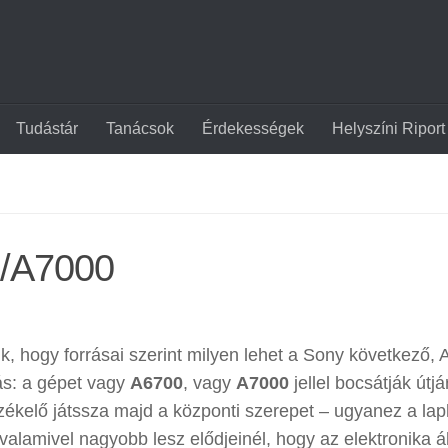
Tudástár
Tanácsok
Érdekességek
Helyszíni Riport
0/A7000
k, hogy forrásai szerint milyen lehet a Sony következő,
ás: a gépet vagy
A6700
, vagy
A7000
jellel bocsátják útjá
ékelő játssza majd a központi szerepet – ugyanez a la
valamivel nagyobb lesz elődjeinél, hogy az elektronika ál