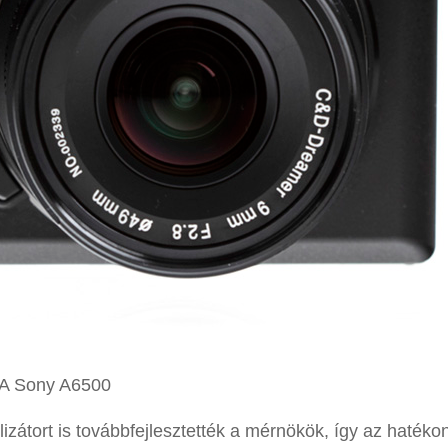
A Sony A6500
lizátort is továbbfejlesztették a mérnökök, így az haték