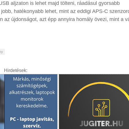
USB aljzaton is lehet majd tölteni, ráadásul gyorsabb
jobb, hatékonyabb lehet, mint az eddigi APS-C szenzor
an az újdonságot, azt épp annyira homály övezi, mint a v
ny
Hirdetések: