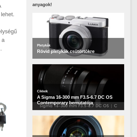
anyagok!
A
lehet.
mélységű
 a
.