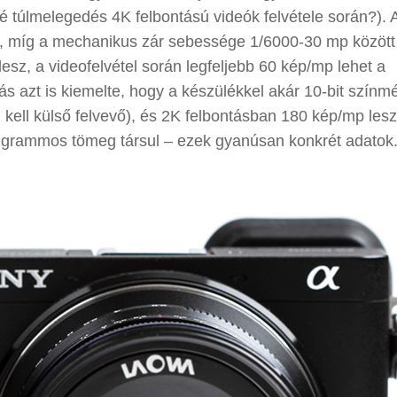
bé túlmelegedés 4K felbontású videók felvétele során?). 
sz, míg a mechanikus zár sebessége 1/6000-30 mp között 
sz, a videofelvétel során legfeljebb 60 kép/mp lehet a
rrás azt is kiemelte, hogy a készülékkel akár 10-bit szín
 kell külső felvevő), és 2K felbontásban 180 kép/mp lesz
 grammos tömeg társul – ezek gyanúsan konkrét adatok.