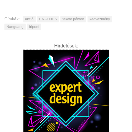
Címkék:
akció
CN-900HS
fekete péntek
kedvezmény
Nanguang
tripont
Hirdetések: