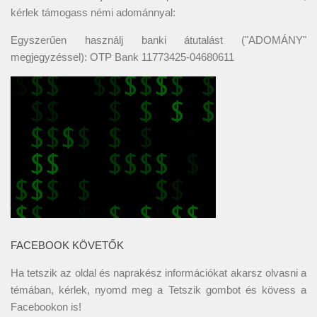
kérlek támogass némi adománnyal:
Egyszerűen használj banki átutalást ("ADOMÁNY"
megjegyzéssel): OTP Bank 11773425-04680611
FACEBOOK KÖVETŐK
Ha tetszik az oldal és naprakész információkat akarsz olvasni a
témában, kérlek, nyomd meg a Tetszik gombot és kövess a
Facebookon
is!