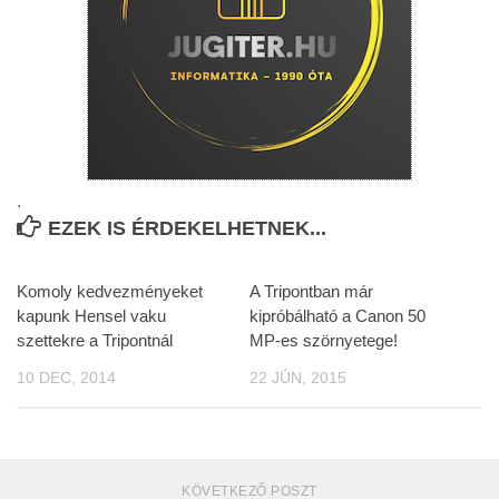
.
EZEK IS ÉRDEKELHETNEK...
Komoly kedvezményeket
A Tripontban már
kapunk Hensel vaku
kipróbálható a Canon 50
szettekre a Tripontnál
MP-es szörnyetege!
10 DEC, 2014
22 JÚN, 2015
KÖVETKEZŐ POSZT