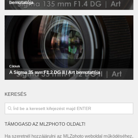
KERESÉS
TÁMOGASD AZ MLZPHOTO OLDALT!
Ha szeretnél hozzájárulni az MLZphoto weboldal működéséhez,