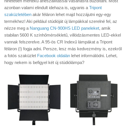
hihetetlen mértékű árleszállítással vásárlásra buzdítani. Most
Tanácsok
azonban valami elindult idehaza is, ugyanis a
Tripont
Érdekességek
szaküzletében
akár féláron lehet majd hozzájutni egy-egy
termékhez! Aki például stúdióját új lámpákkal szerelné fel, az
Helyszíni Riport
nézze meg a
Nanguang CN-900HS LED paneleket
, amik
E-BB
stabilan 5600 K színhőmérsékletű, villódzásmentes LED-ekkel
vannak felszerelve. A 95-ös CR Indexű lámpákat a Tripont
féláron (!) fogja adni. Persze, lesz más kedvezmény is, ezekről
a fotós szaküzlet
Facebook oldalán
lehet informálódni. Lehet,
hogy nekem is befigyel két új stúdiólámpa?