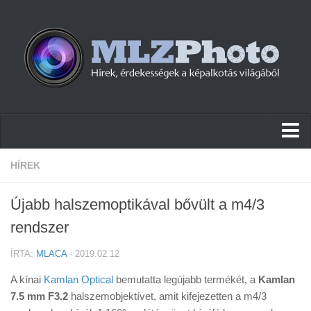
Hírek
HÍREK
Pletykák
Újabb halszemoptikával bővült a m4/3
Cikkek
rendszer
Szoftver
ÍRTA:
MLACA
· 2019.02.12
Firmware
A kínai
Kamlan Optical
bemutatta legújabb termékét, a
Kamlan
Tudástár
7.5 mm F3.2
halszemobjektívet, amit kifejezetten a m4/3