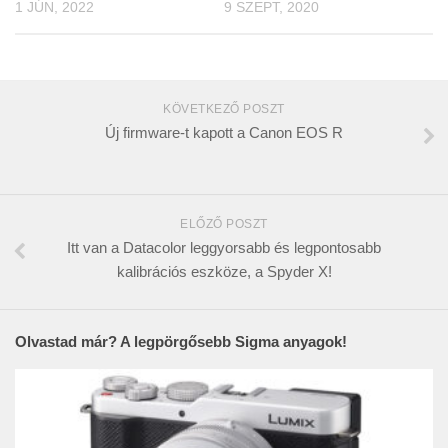
1 JÚN, 2022
9 SZEPT, 2020
KÖVETKEZŐ POSZT
Új firmware-t kapott a Canon EOS R
ELŐZŐ POSZT
Itt van a Datacolor leggyorsabb és legpontosabb
kalibrációs eszköze, a Spyder X!
Olvastad már? A legpörgősebb Sigma anyagok!