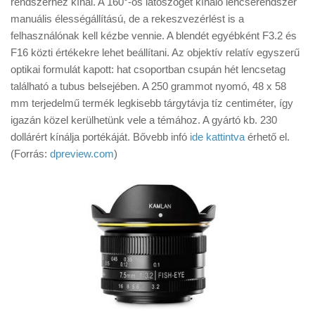
rendszerhez kínál. A 160°-os látószöget kínáló lencserendszer
Tanácsok
manuális élességállítású, de a rekeszvezérlést is a
Érdekességek
felhasználónak kell kézbe vennie. A blendét egyébként F3.2 és
F16 közti értékekre lehet beállítani. Az objektív relatív egyszerű
Helyszíni Riport
optikai formulát kapott: hat csoportban csupán hét lencsetag
E-BB
található a tubus belsejében. A 250 grammot nyomó, 48 x 58
mm terjedelmű termék legkisebb tárgytávja tíz centiméter, így
igazán közel kerülhetünk vele a témához. A gyártó kb. 230
dollárért kínálja portékáját. Bővebb infó
ide kattintva
érhető el.
(Forrás:
dpreview.com
)