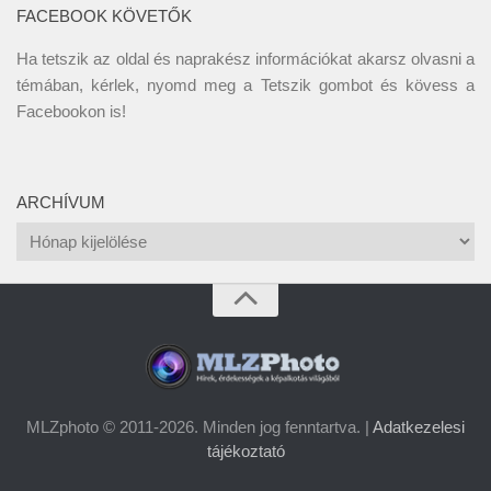
FACEBOOK KÖVETŐK
Ha tetszik az oldal és naprakész információkat akarsz olvasni a
témában, kérlek, nyomd meg a Tetszik gombot és kövess a
Facebookon
is!
ARCHÍVUM
Archívum
MLZphoto © 2011-2026. Minden jog fenntartva. |
Adatkezelesi
tájékoztató