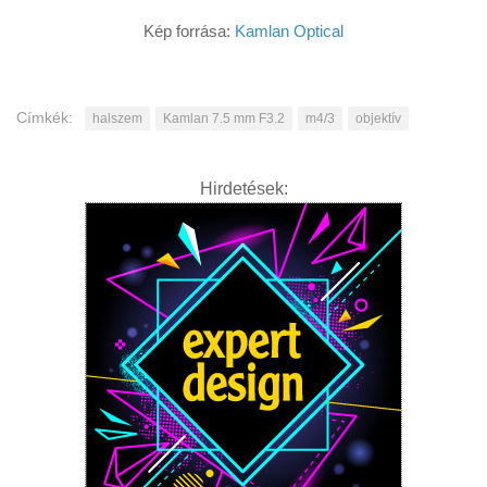
Kép forrása:
Kamlan Optical
Címkék:
halszem
Kamlan 7.5 mm F3.2
m4/3
objektív
Hirdetések: