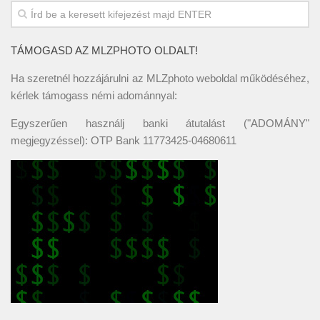
TÁMOGASD AZ MLZPHOTO OLDALT!
Ha szeretnél hozzájárulni az MLZphoto weboldal működéséhez,
kérlek támogass némi adománnyal:
Egyszerűen használj banki átutalást ("ADOMÁNY"
megjegyzéssel): OTP Bank 11773425-04680611