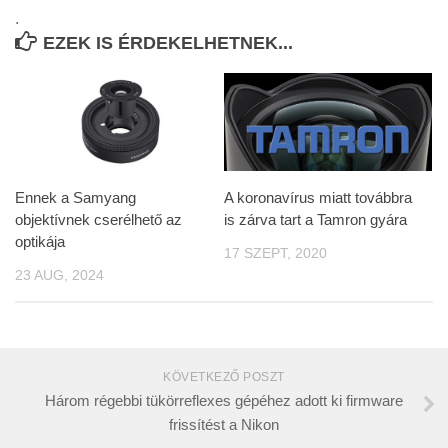
.
EZEK IS ÉRDEKELHETNEK...
Ennek a Samyang
A koronavírus miatt továbbra
objektívnek cserélhető az
is zárva tart a Tamron gyára
optikája
17 SZEPT, 2020
23 AUG, 2024
KÖVETKEZŐ POSZT
Három régebbi tükörreflexes gépéhez adott ki firmware
frissítést a Nikon