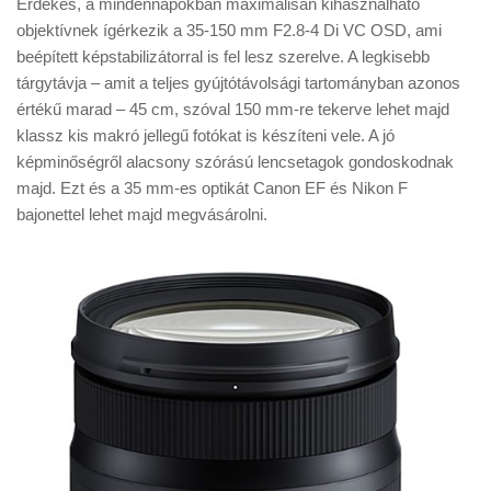
Érdekes, a mindennapokban maximálisan kihasználható
objektívnek ígérkezik a 35-150 mm F2.8-4 Di VC OSD, ami
beépített képstabilizátorral is fel lesz szerelve. A legkisebb
tárgytávja – amit a teljes gyújtótávolsági tartományban azonos
értékű marad – 45 cm, szóval 150 mm-re tekerve lehet majd
klassz kis makró jellegű fotókat is készíteni vele. A jó
képminőségről alacsony szórású lencsetagok gondoskodnak
majd. Ezt és a 35 mm-es optikát Canon EF és Nikon F
bajonettel lehet majd megvásárolni.