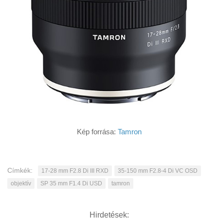
Kép forrása:
Tamron
Címkék:
17-28 mm F2.8 Di III RXD
35-150 mm F2.8-4 Di VC OSD
objektív
SP 35 mm F1.4 Di USD
tamron
Hirdetések: