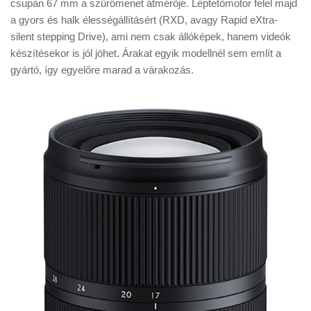
csupán 67 mm a szűrőmenet átmérője. Léptetőmotor felel majd
a gyors és halk élességállításért (RXD, avagy Rapid eXtra-
silent stepping Drive), ami nem csak állóképek, hanem videók
készítésekor is jól jöhet. Árakat egyik modellnél sem említ a
gyártó, így egyelőre marad a várakozás.