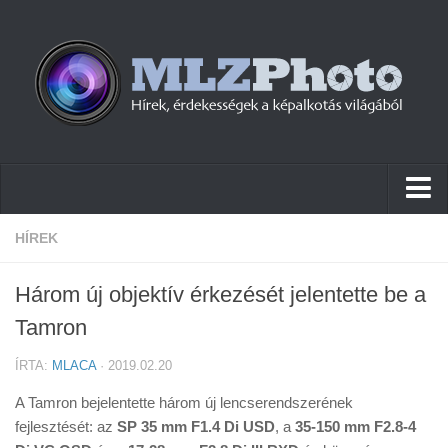
Hírek
HÍREK
Pletykák
Három új objektív érkezését jelentette be a
Cikkek
Tamron
Szoftver
ÍRTA:
MLACA
· 2019.02.20
Firmware
A Tamron bejelentette három új lencserendszerének
Tudástár
fejlesztését: az
SP 35 mm F1.4 Di USD
, a
35-150 mm F2.8-4