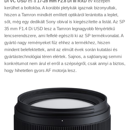
Di VC OSD
és a
17-28 mm F2.8 Di III RXD
év közepén
Tanácsok
kerülhet a boltokba. A korábbi pletykák igaznak bizonyultak,
Érdekességek
hiszen a Tamron mindkét említett optikáról lerántotta a leplet,
sőt, még egy dedikált Sony obival is kiegészítette a listát. Az SP
Helyszíni Riport
35 mm F1.4 Di USD lesz a Tamron legnagyobb fényértékű
E-BB
lencserendszere, ami felfelé egészíti ki az SP termékvonalat. A
gyártó nagy reményeket fűz ehhez a termékhez, hiszen
mindent belefektettek, amit az elmúlt évek során kutatási és
gyártástechnológiai téren elértek. Sajnos, a sajtóanyag semmi
konkrétumot nem árul el erről a szépségről, csak annyi a biztos,
hogy hihetetlen gyors AF motorja lesz.