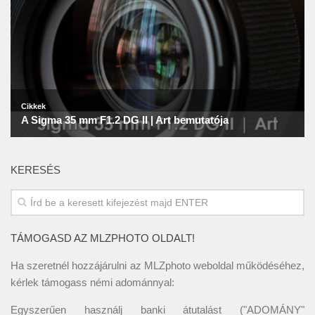
KERESÉS
TÁMOGASD AZ MLZPHOTO OLDALT!
Ha szeretnél hozzájárulni az MLZphoto weboldal működéséhez,
kérlek támogass némi adománnyal:
Egyszerűen használj banki átutalást ("ADOMÁNY"