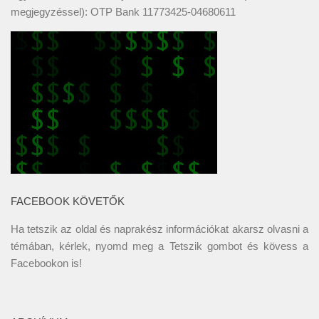
megjegyzéssel): OTP Bank 11773425-04680611
FACEBOOK KÖVETŐK
Ha tetszik az oldal és naprakész információkat akarsz olvasni a
témában, kérlek, nyomd meg a Tetszik gombot és kövess a
Facebookon
is!