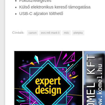
Fókuszrétegezés
Külső elektronikus kereső támogatása
USB-C aljzaton tölthető
Címkék:
canon
eos m6 mark ii
milc
pletyka