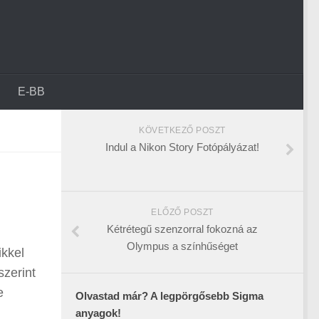
E-BB
KÖVETKEZŐ POSZT
Indul a Nikon Story Fotópályázat!
ELŐZŐ POSZT
Kétrétegű szenzorral fokozná az
Olympus a színhűséget
ikkel
zerint
e
Olvastad már? A legpörgősebb Sigma
anyagok!