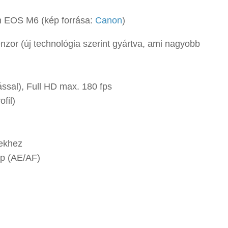
n EOS M6 (kép forrása:
Canon
)
or (új technológia szerint gyártva, ami nagyobb
ssal), Full HD max. 180 fps
fil)
pekhez
mp (AE/AF)