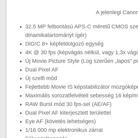
A jelenlegi Cano
32,5 MP felbontású APS-C méretű CMOS szenz
dinamikatartományt ígér)
DiG!C 8+ képfeldolgozó egység
4K @ 30 fps (képvágás nélkül, vagy 1,3x vágá
Új Movie Picture Style (Log szerűen „lapos” pro
Dual Pixel AF
Új szelfi mód
Fejlettebb Movie IS képstabilizátor mozgóké
Maximális sorozatfelvételi sebesség 16 kép/
RAW Burst mód 30 fps-sel (AE/AF)
Dual Pixel AF kiterjesztett területtel
Eye AF (követés lehetséges)
1/16 000 mp elektronikus zárral