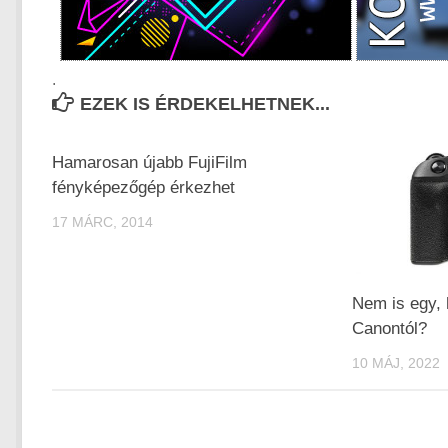
.
EZEK IS ÉRDEKELHETNEK...
Hamarosan újabb FujiFilm
fényképezőgép érkezhet
17 MÁRC, 2014
Nem is egy, 
Canontól?
10 MÁJ, 2022