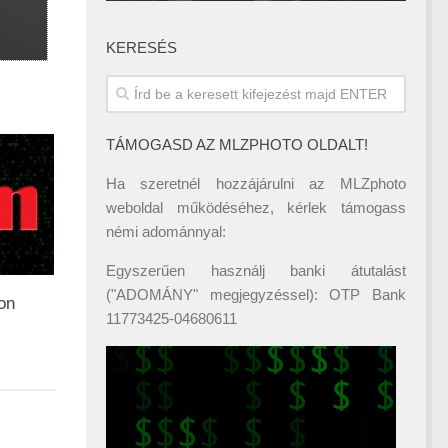
KERESÉS
TÁMOGASD AZ MLZPHOTO OLDALT!
Ha szeretnél hozzájárulni az MLZphoto
weboldal működéséhez, kérlek támogass
némi adománnyal:
Egyszerűen használj banki átutalást
("ADOMÁNY" megjegyzéssel): OTP Bank
non
11773425-04680611