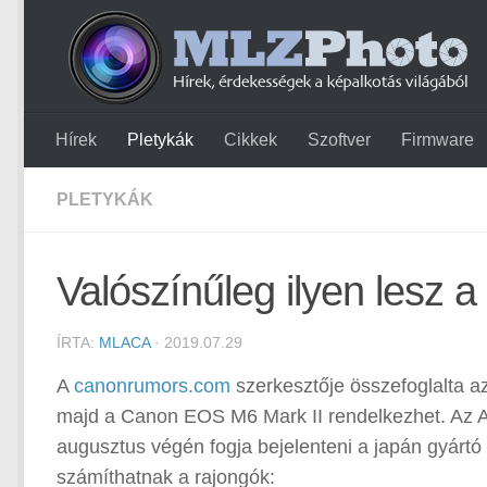
Hírek
Pletykák
Cikkek
Szoftver
Firmware
PLETYKÁK
Valószínűleg ilyen lesz 
ÍRTA:
MLACA
· 2019.07.29
A
canonrumors.com
szerkesztője összefoglalta a
majd a Canon EOS M6 Mark II rendelkezhet. Az A
augusztus végén fogja bejelenteni a japán gyártó 
számíthatnak a rajongók: