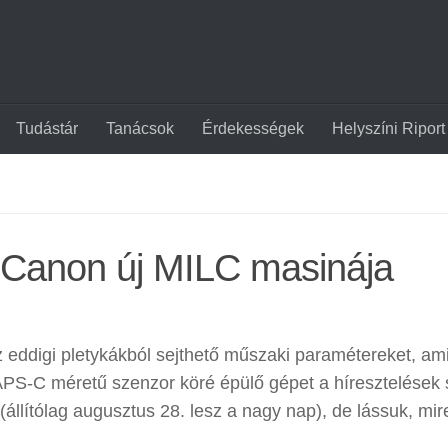
Tudástár
Tanácsok
Érdekességek
Helyszíni Riport
a Canon új MILC masinája
z eddigi pletykákból sejthető műszaki paramétereket, am
PS-C méretű szenzor köré épülő gépet a híresztelések s
(állítólag augusztus 28. lesz a nagy nap), de lássuk, mir