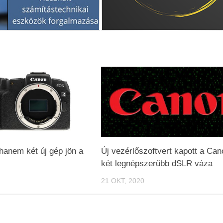
hanem két új gép jön a
Új vezérlőszoftvert kapott a Ca
két legnépszerűbb dSLR váza
21 OKT, 2020