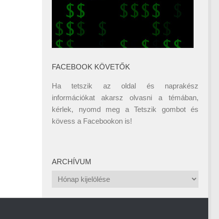
FACEBOOK KÖVETŐK
Ha tetszik az oldal és naprakész
információkat akarsz olvasni a témában,
kérlek, nyomd meg a Tetszik gombot és
kövess a
Facebookon
is!
ARCHÍVUM
Archívum