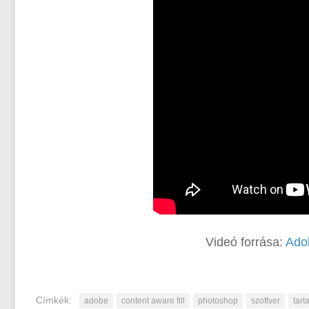
Videó forrása:
Ado
Címkék:
adobe
content aware fill
photoshop
szoftver
tart