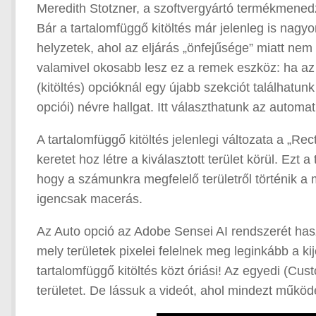
Meredith Stotzner, a szoftvergyártó termékmened
Bár a tartalomfüggő kitöltés már jelenleg is na
helyzetek, ahol az eljárás „önfejűsége” miatt ne
valamivel okosabb lesz ez a remek eszköz: ha az „
(kitöltés) opcióknál egy újabb szekciót találhatun
opciói) névre hallgat. Itt választhatunk az autom
A tartalomfüggő kitöltés jelenlegi változata a „R
keretet hoz létre a kiválasztott terület körül. Ezt
hogy a számunkra megfelelő területről történik a
igencsak macerás.
Az Auto opció az Adobe Sensei AI rendszerét hasz
mely területek pixelei felelnek meg leginkább a ki
tartalomfüggő kitöltés közt óriási! Az egyedi (Cu
területet. De lássuk a videót, ahol mindezt műkö