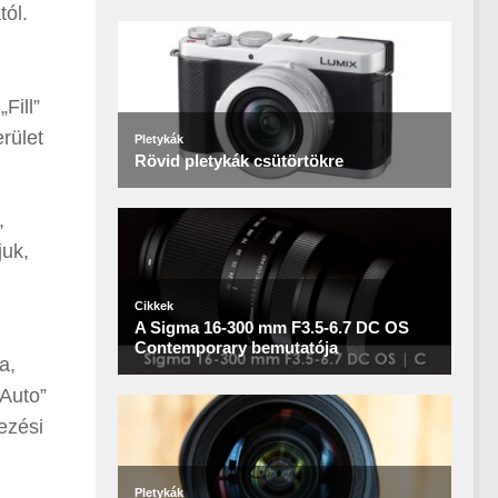
tól.
Fill”
rület
,
juk,
a,
„Auto”
ezési