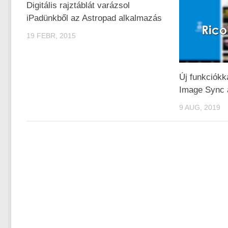
Digitális rajztáblát varázsol
iPadünkből az Astropad alkalmazás
19 FEBR, 2015
Új funkciókk
Image Sync 
9 AUG, 2019