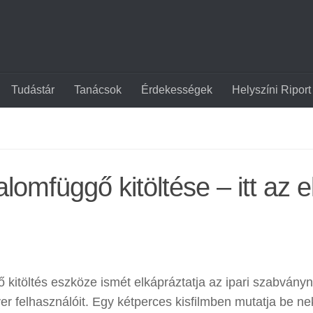
Tudástár
Tanácsok
Érdekességek
Helyszíni Riport
alomfüggő kitöltése – itt az e
 kitöltés eszköze ismét elkápráztatja az ipari szabvány
r felhasználóit. Egy kétperces kisfilmben mutatja be n