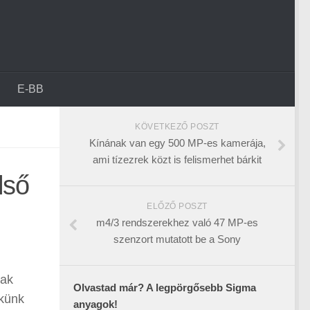
E-BB
KÖVETKEZŐ POSZT
Kínának van egy 500 MP-es kamerája,
ami tízezrek közt is felismerhet bárkit
lső
ELŐZŐ POSZT
m4/3 rendszerekhez való 47 MP-es
szenzort mutatott be a Sony
nak
Olvastad már? A legpörgősebb Sigma
ekünk
anyagok!