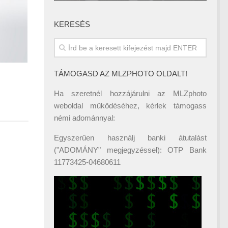
KERESÉS
TÁMOGASD AZ MLZPHOTO OLDALT!
Ha szeretnél hozzájárulni az MLZphoto
weboldal működéséhez, kérlek támogass
némi adománnyal:
Egyszerűen használj banki átutalást
("ADOMÁNY" megjegyzéssel): OTP Bank
11773425-04680611