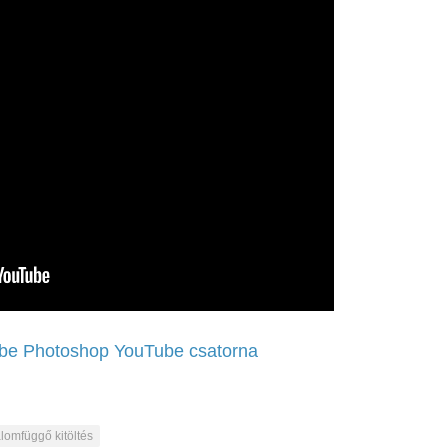
be Photoshop YouTube csatorna
alomfüggő kitöltés