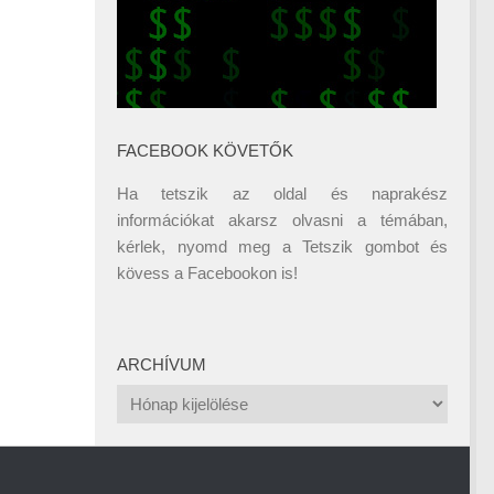
FACEBOOK KÖVETŐK
Ha tetszik az oldal és naprakész
információkat akarsz olvasni a témában,
kérlek, nyomd meg a Tetszik gombot és
kövess a
Facebookon
is!
ARCHÍVUM
Archívum