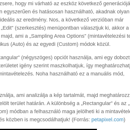
zsere, hogy mi várható az eszköz következő generációjá
gyon egyszerűen és hatásosan használható, akadnak olyan
m ideális az eredmény. Nos, a következő verzióban már
Edit” (szerkesztés) menüpontban választjuk ki, akkor a „
k majd, ami a „Sampling Area Options” (mintavételezési te
atikus (Auto) és az egyedi (Custom) módok közül.
ectangular” (négyszöges) opciót használja, ami egy dobozt
 a területet igény szerint maszkolhatjuk, így meghatározhat
 mintavételezés. Noha használható ez a manuális mód,
nálja, ami analizálja a kép tartalmát, majd meghatározz
jelölt terület határán. A különbség a „Rectangular” és az 
stom) módban a felhasználó maga jelölheti ki a mintavétel
dés közben is megcsodálhatjuk! (Forrás:
petapixel.com
)