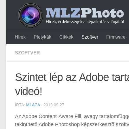
Hírek
Pletykák
Cikkek
Szoftver
Firmware
SZOFTVER
Szintet lép az Adobe tart
videó!
ÍRTA:
MLACA
· 2019.09.27
Az Adobe Content-Aware Fill, avagy tartalomfüggő
tekinthető Adobe Photoshop képszerkesztő szoftve