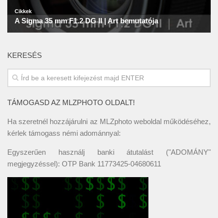
KERESÉS
TÁMOGASD AZ MLZPHOTO OLDALT!
Ha szeretnél hozzájárulni az MLZphoto weboldal működéséhez,
kérlek támogass némi adománnyal:
Egyszerűen használj banki átutalást ("ADOMÁNY"
megjegyzéssel): OTP Bank 11773425-04680611