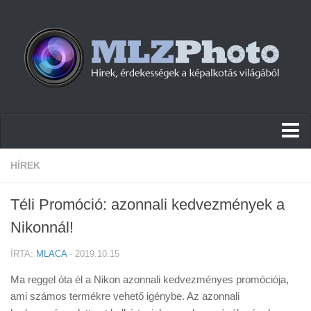
Hírek
HÍREK
Pletykák
Téli Promóció: azonnali kedvezmények a
Cikkek
Nikonnál!
Szoftver
ÍRTA:
MLACA
· 2019.10.15
Firmware
Ma reggel óta él a Nikon azonnali kedvezményes promóciója,
Tudástár
ami számos termékre vehető igénybe. Az azonnali