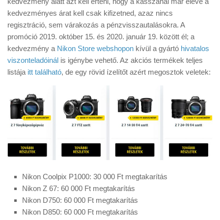
kedvezmény alatt azt kell érteni, hogy a kasszánál már eleve a
Tanácsok
kedvezményes árat kell csak kifizetned, azaz nincs
Érdekességek
regisztráció, sem várakozás a pénzvisszautalásokra. A
promóció 2019. október 15. és 2020. január 19. között él; a
Helyszíni Riport
kedvezmény a
Nikon Store webshopon
kívül a gyártó
hivatalos
E-BB
viszonteladóinál
is igénybe vehető. Az akciós termékek teljes
listája
itt található
, de egy rövid ízelítőt azért megosztok veletek:
Nikon Coolpix P1000: 30 000 Ft megtakarítás
Nikon Z 67: 60 000 Ft megtakarítás
Nikon D750: 60 000 Ft megtakarítás
Nikon D850: 60 000 Ft megtakarítás