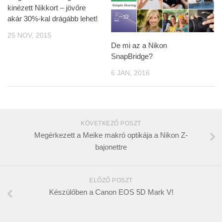
kinézett Nikkort – jövőre
akár 30%-kal drágább lehet!
25 NOV, 2015
De mi az a Nikon
SnapBridge?
6 JAN, 2016
KÖVETKEZŐ POSZT
Megérkezett a Meike makró optikája a Nikon Z-
bajonettre
ELŐZŐ POSZT
Készülőben a Canon EOS 5D Mark V!