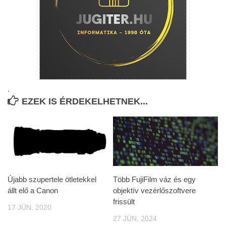
.
EZEK IS ÉRDEKELHETNEK...
Újabb szupertele ötletekkel
Több FujiFilm váz és egy
állt elő a Canon
objektív vezérlőszoftvere
frissült
17 JÚN, 2020
27 JÚN, 2024