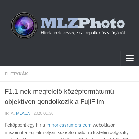
Hírek
PLETYKÁK
Pletykák
F1.1-nek megfelelő középformátumú
Cikkek
objektíven gondolkozik a FujiFilm
Szoftver
ÍRTA:
MLACA
· 2020.01.30
Firmware
Felröppent egy hír a
mirrorlessrumors.com
weboldalon,
Tudástár
miszerint a FujiFilm olyan középformátumú kistelén dolgozik,