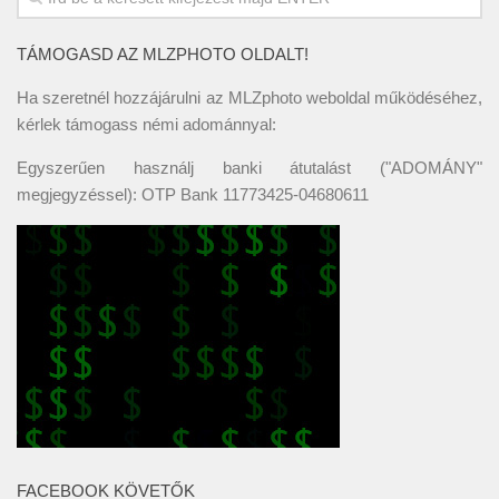
TÁMOGASD AZ MLZPHOTO OLDALT!
Ha szeretnél hozzájárulni az MLZphoto weboldal működéséhez,
kérlek támogass némi adománnyal:
Egyszerűen használj banki átutalást ("ADOMÁNY"
megjegyzéssel): OTP Bank 11773425-04680611
FACEBOOK KÖVETŐK