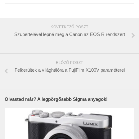
KÖVETKEZŐ POSZT
Szupertelével lepné meg a Canon az EOS R rendszert
ELŐZŐ POSZT
Felkerültek a világhálóra a FujiFilm X100V paraméterei
Olvastad már? A legpörgősebb Sigma anyagok!