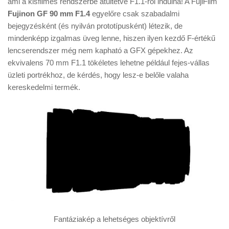
ami a kisfilmes rendszerbe átültetve F1.1-ről indulna! A FujiFilm
Tanácsok
Fujinon GF 90 mm F1.4
egyelőre csak szabadalmi
Érdekességek
bejegyzésként (és nyilván prototípusként) létezik, de
mindenképp izgalmas üveg lenne, hiszen ilyen kezdő F-értékű
Helyszíni Riport
lencserendszer még nem kapható a GFX gépekhez. Az
E-BB
ekvivalens 70 mm F1.1 tökéletes lehetne például fejes-vállas
üzleti portrékhoz, de kérdés, hogy lesz-e belőle valaha
kereskedelmi termék.
Fantáziakép a lehetséges objektívről