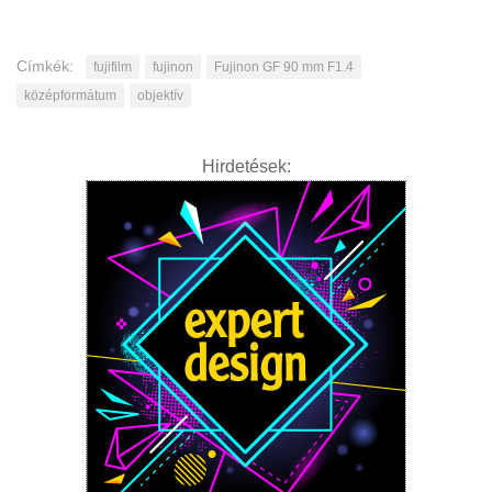
Címkék:
fujifilm
fujinon
Fujinon GF 90 mm F1.4
középformátum
objektív
Hirdetések: