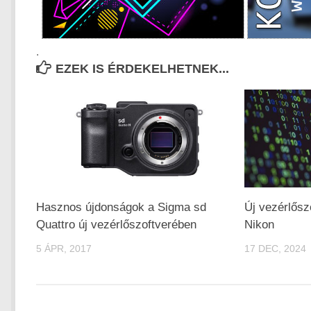
.
EZEK IS ÉRDEKELHETNEK...
Hasznos újdonságok a Sigma sd
Új vezérlősz
Quattro új vezérlőszoftverében
Nikon
5 ÁPR, 2017
17 DEC, 2024