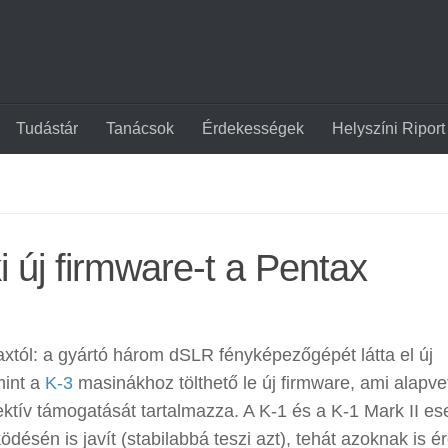
Tudástár
Tanácsok
Érdekességek
Helyszíni Riport
 új firmware-t a Pentax
taxtól: a gyártó három dSLR fényképezőgépét látta el új
mint a
K-3
masinákhoz tölthető le új firmware, ami alapv
v támogatását tartalmazza. A K-1 és a K-1 Mark II es
ödésén is javít (stabilabbá teszi azt), tehát azoknak is 