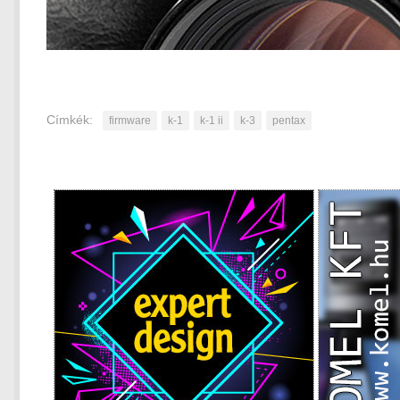
Címkék:
firmware
k-1
k-1 ii
k-3
pentax