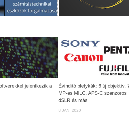
oftverekkel jelentkezik a
Évindító pletykák: 6 új objektív, 
MP-es MILC, APS-C szenzoros
dSLR és más
8 JAN, 2020