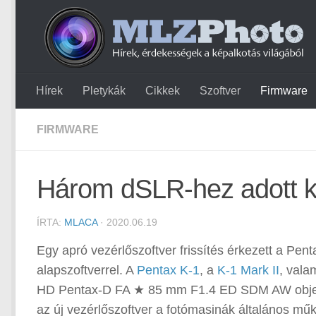
Hírek
Pletykák
Cikkek
Szoftver
Firmware
FIRMWARE
Három dSLR-hez adott ki
ÍRTA:
MLACA
· 2020.06.19
Egy apró vezérlőszoftver frissítés érkezett a Pen
alapszoftverrel. A
Pentax K-1
, a
K-1 Mark II
, vala
HD Pentax-D FA ★ 85 mm F1.4 ED SDM AW objektí
az új vezérlőszoftver a fotómasinák általános műk