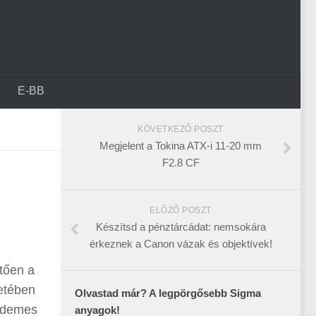
E-BB
KÖVETKEZŐ POSZT
Megjelent a Tokina ATX-i 11-20 mm
F2.8 CF
ELŐZŐ POSZT
Készítsd a pénztárcádat: nemsokára
érkeznek a Canon vázak és objektívek!
etően a
etében
Olvastad már? A legpörgősebb Sigma
érdemes
anyagok!