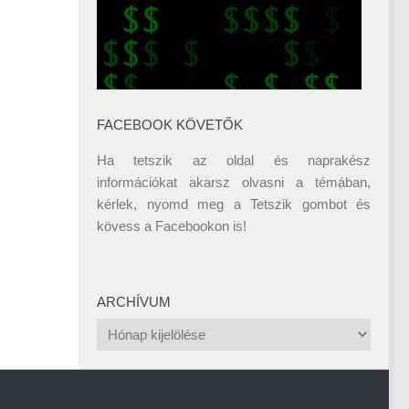
FACEBOOK KÖVETŐK
Ha tetszik az oldal és naprakész
információkat akarsz olvasni a témában,
kérlek, nyomd meg a Tetszik gombot és
kövess a
Facebookon
is!
ARCHÍVUM
Archívum