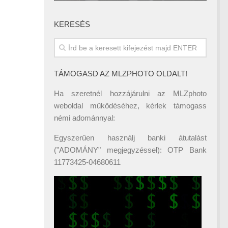
KERESÉS
TÁMOGASD AZ MLZPHOTO OLDALT!
Ha szeretnél hozzájárulni az MLZphoto
weboldal működéséhez, kérlek támogass
némi adománnyal:
Egyszerűen használj banki átutalást
("ADOMÁNY" megjegyzéssel): OTP Bank
11773425-04680611