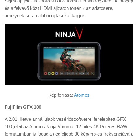
Sigma fp jeleit is ProRes RAW formátumban rögzíteni. A fotógép
Tanácsok
és a felvevő közt HDMI aljzaton történik az adatcsere,
Érdekességek
amelynek során alábbi újításokat kapjuk:
Helyszíni Riport
E-BB
Kép forrása:
Atomos
FujiFilm GFX 100
A 2.01, illetve annál újabb vezérlőszoftverrel feltelepített GFX
100 jeleit az Atomos Ninja V immár 12-bites 4K ProRes RAW
formátumban is fogadja (legfeljebb 30 kép/mp-es frekvenciával),