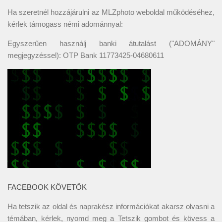
Ha szeretnél hozzájárulni az MLZphoto weboldal működéséhez,
kérlek támogass némi adománnyal:
Egyszerűen használj banki átutalást ("ADOMÁNY"
megjegyzéssel): OTP Bank 11773425-04680611
FACEBOOK KÖVETŐK
Ha tetszik az oldal és naprakész információkat akarsz olvasni a
témában, kérlek, nyomd meg a Tetszik gombot és kövess a