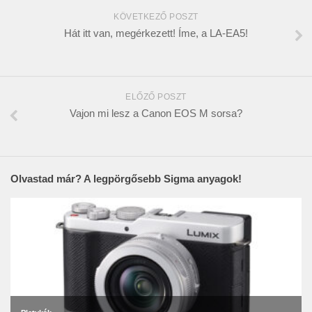
KÖVETKEZŐ POSZT
Hát itt van, megérkezett! Íme, a LA-EA5!
ELŐZŐ POSZT
Vajon mi lesz a Canon EOS M sorsa?
Olvastad már? A legpörgősebb Sigma anyagok!