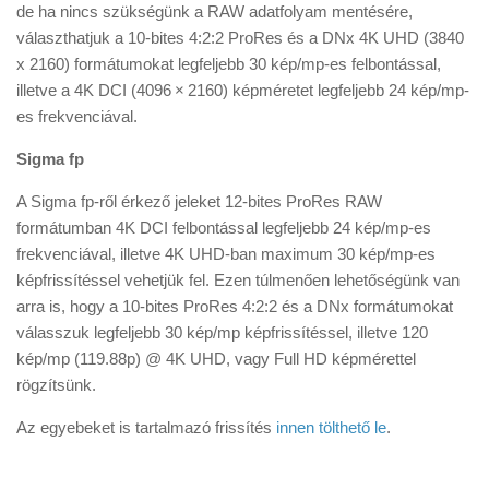
de ha nincs szükségünk a RAW adatfolyam mentésére,
választhatjuk a 10-bites 4:2:2 ProRes és a DNx 4K UHD (3840
x 2160) formátumokat legfeljebb 30 kép/mp-es felbontással,
illetve a 4K DCI (4096 × 2160) képméretet legfeljebb 24 kép/mp-
es frekvenciával.
Sigma fp
A Sigma fp-ről érkező jeleket 12-bites ProRes RAW
formátumban 4K DCI felbontással legfeljebb 24 kép/mp-es
frekvenciával, illetve 4K UHD-ban maximum 30 kép/mp-es
képfrissítéssel vehetjük fel. Ezen túlmenően lehetőségünk van
arra is, hogy a 10-bites ProRes 4:2:2 és a DNx formátumokat
válasszuk legfeljebb 30 kép/mp képfrissítéssel, illetve 120
kép/mp (119.88p) @ 4K UHD, vagy Full HD képmérettel
rögzítsünk.
Az egyebeket is tartalmazó frissítés
innen tölthető le
.