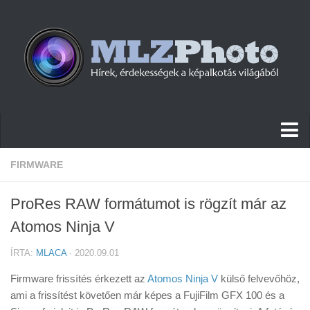
Hírek
FIRMWARE
Pletykák
ProRes RAW formátumot is rögzít már az
Cikkek
Atomos Ninja V
Szoftver
ÍRTA:
MLACA
· 2020.09.01
Firmware
Firmware frissítés érkezett az
Atomos Ninja V
külső felvevőhöz,
Tudástár
ami a frissítést követően már képes a FujiFilm GFX 100 és a