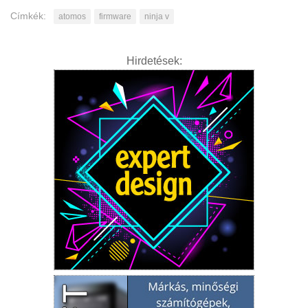
Címkék:
atomos
firmware
ninja v
Hirdetések: