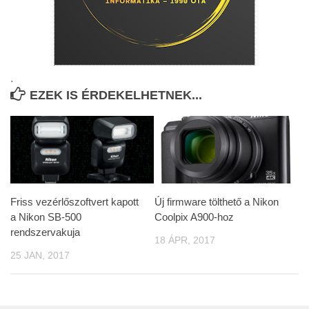
.
EZEK IS ÉRDEKELHETNEK...
Friss vezérlőszoftvert kapott
Új firmware tölthető a Nikon
a Nikon SB-500
Coolpix A900-hoz
rendszervakuja
18 ÁPR, 2017
25 JAN, 2017