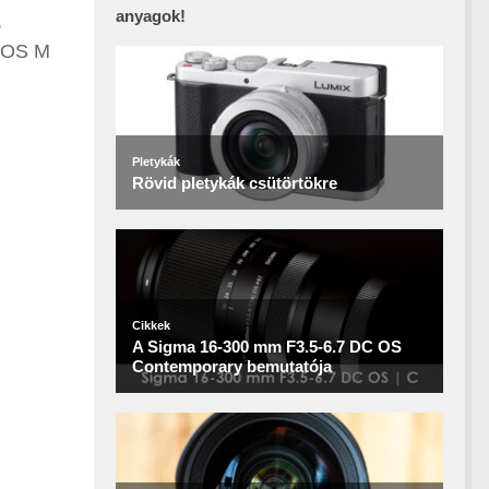
anyagok!
,
 EOS M