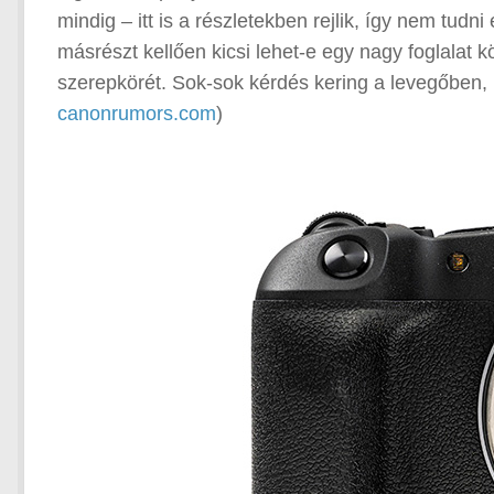
mindig – itt is a részletekben rejlik, így nem tud
másrészt kellően kicsi lehet-e egy nagy foglalat
szerepkörét. Sok-sok kérdés kering a levegőben, 
canonrumors.com
)