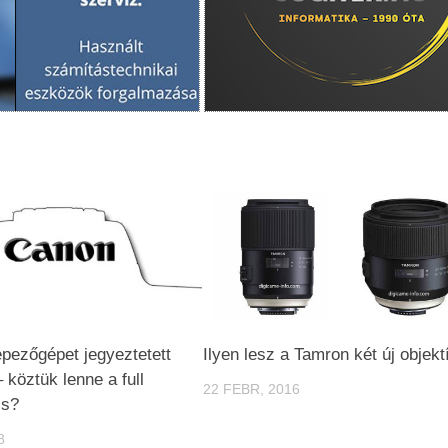
épezőgépet jegyeztetett
Ilyen lesz a Tamron két új objekt
 köztük lenne a full
22 FEBR, 2016
is?
8