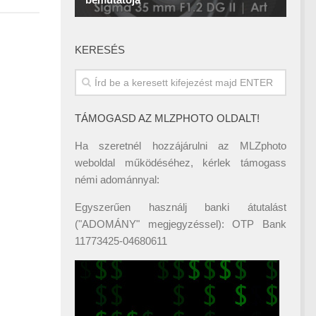
KERESÉS
TÁMOGASD AZ MLZPHOTO OLDALT!
Ha szeretnél hozzájárulni az MLZphoto
weboldal működéséhez, kérlek támogass
némi adománnyal:
Egyszerűen használj banki átutalást
("ADOMÁNY" megjegyzéssel): OTP Bank
11773425-04680611