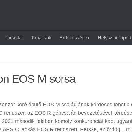
Tudástár
Tanácsok
Érdekességek
Helyszíni Riport
non EOS M sorsa
enzor köré épülő EOS M családjának kérdéses lehet a 
LC rendszer, az EOS R gépcsalád bevezetésével kérdés
gy 2021 második felében komoly konkurenciát kap, ugyani
az APS-C lapkás EOS R rendszert. Persze, az ördög – mi