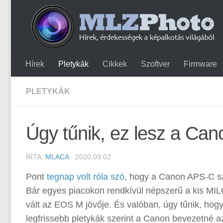
Hírek
Pletykák
Cikkek
Szoftver
Firmware
PLETYKÁK
Úgy tűnik, ez lesz a Ca
ÍRTA:
MLACA
· 2020.09.02
Pont
tegnap volt róla szó
, hogy a Canon APS-C sz
Bár egyes piacokon rendkívül népszerű a kis MI
vált az EOS M jövője. És valóban, úgy tűnik, ho
legfrissebb pletykák szerint a Canon bevezetné 