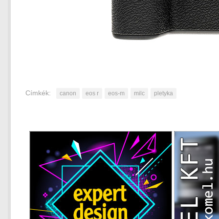
Címkék:
canon
eos r
eos-m
milc
pletyka