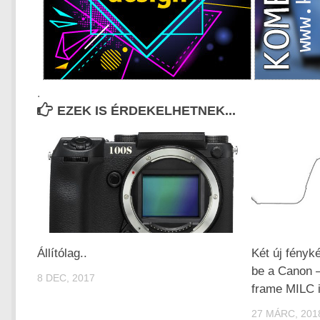
.
EZEK IS ÉRDEKELHETNEK...
Állítólag..
Két új fényk
be a Canon –
8 DEC, 2017
frame MILC 
27 MÁRC, 201