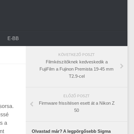
E-BB
KÖVETKEZŐ POSZT
Filmkészítőknek kedveskedik a
FujiFilm a Fujinon Premista 19-45 mm
T2.9-cel
ELŐZŐ POSZT
Firmware frissítésen esett át a Nikon Z
sorsa.
50
essé
s a
nt
Olvastad már? A legpörgősebb Sigma