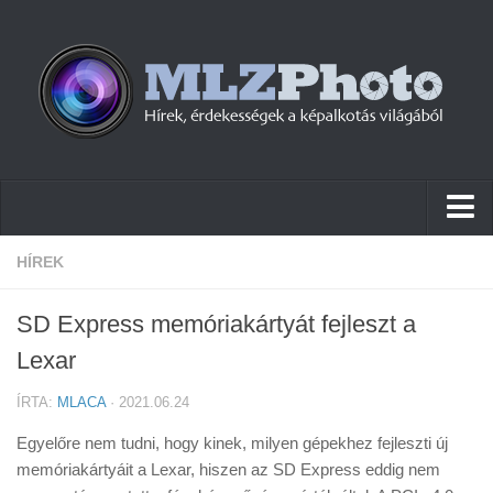
Hírek
HÍREK
Pletykák
SD Express memóriakártyát fejleszt a
Cikkek
Lexar
Szoftver
ÍRTA:
MLACA
· 2021.06.24
Firmware
Egyelőre nem tudni, hogy kinek, milyen gépekhez fejleszti új
Tudástár
memóriakártyáit a Lexar, hiszen az SD Express eddig nem