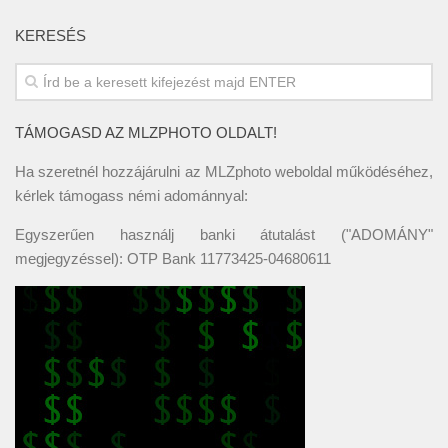
KERESÉS
TÁMOGASD AZ MLZPHOTO OLDALT!
Ha szeretnél hozzájárulni az MLZphoto weboldal működéséhez,
kérlek támogass némi adománnyal:
Egyszerűen használj banki átutalást ("ADOMÁNY"
megjegyzéssel): OTP Bank 11773425-04680611