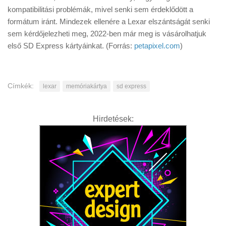
kompatibilitási problémák, mivel senki sem érdeklődött a
formátum iránt. Mindezek ellenére a Lexar elszántságát senki
sem kérdőjelezheti meg, 2022-ben már meg is vásárolhatjuk
első SD Express kártyáinkat. (Forrás:
petapixel.com
)
Címkék:
lexar
memóriakártya
sd express
Hirdetések: