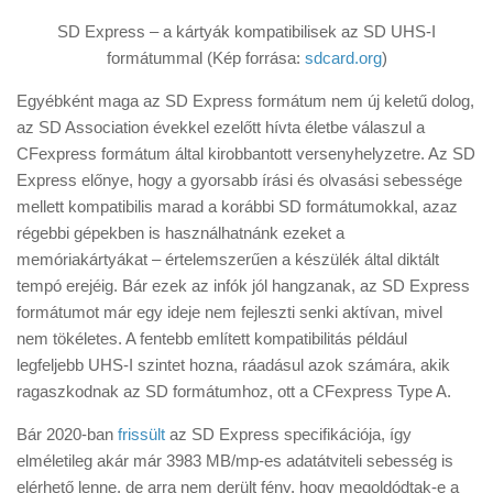
SD Express – a kártyák kompatibilisek az SD UHS-I
formátummal (Kép forrása:
sdcard.org
)
Egyébként maga az SD Express formátum nem új keletű dolog,
az SD Association évekkel ezelőtt hívta életbe válaszul a
CFexpress formátum által kirobbantott versenyhelyzetre. Az SD
Express előnye, hogy a gyorsabb írási és olvasási sebessége
mellett kompatibilis marad a korábbi SD formátumokkal, azaz
régebbi gépekben is használhatnánk ezeket a
memóriakártyákat – értelemszerűen a készülék által diktált
tempó erejéig. Bár ezek az infók jól hangzanak, az SD Express
formátumot már egy ideje nem fejleszti senki aktívan, mivel
nem tökéletes. A fentebb említett kompatibilitás például
legfeljebb UHS-I szintet hozna, ráadásul azok számára, akik
ragaszkodnak az SD formátumhoz, ott a CFexpress Type A.
Bár 2020-ban
frissült
az SD Express specifikációja, így
elméletileg akár már 3983 MB/mp-es adatátviteli sebesség is
elérhető lenne, de arra nem derült fény, hogy megoldódtak-e a