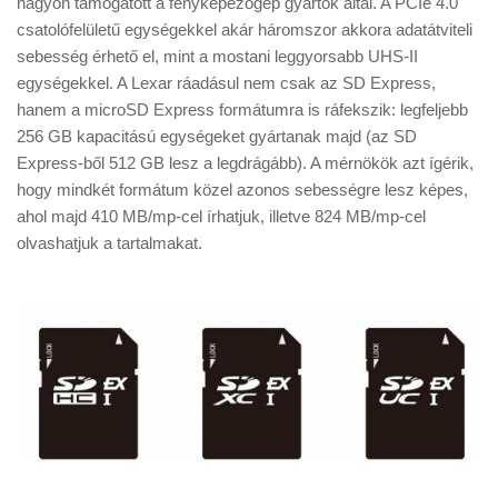
nagyon támogatott a fényképezőgép gyártók által. A PCIe 4.0
Tanácsok
csatolófelületű egységekkel akár háromszor akkora adatátviteli
Érdekességek
sebesség érhető el, mint a mostani leggyorsabb UHS-II
egységekkel. A Lexar ráadásul nem csak az SD Express,
Helyszíni Riport
hanem a microSD Express formátumra is ráfekszik: legfeljebb
E-BB
256 GB kapacitású egységeket gyártanak majd (az SD
Express-ből 512 GB lesz a legdrágább). A mérnökök azt ígérik,
hogy mindkét formátum közel azonos sebességre lesz képes,
ahol majd 410 MB/mp-cel írhatjuk, illetve 824 MB/mp-cel
olvashatjuk a tartalmakat.