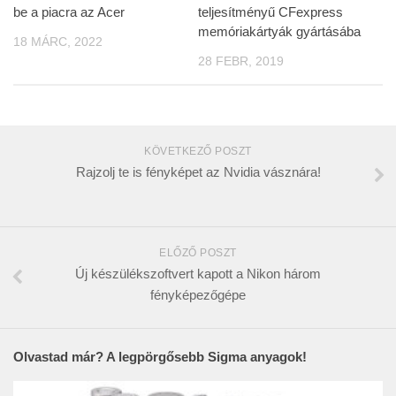
be a piacra az Acer
teljesítményű CFexpress
memóriakártyák gyártásába
18 MÁRC, 2022
28 FEBR, 2019
KÖVETKEZŐ POSZT
Rajzolj te is fényképet az Nvidia vásznára!
ELŐZŐ POSZT
Új készülékszoftvert kapott a Nikon három
fényképezőgépe
Olvastad már? A legpörgősebb Sigma anyagok!