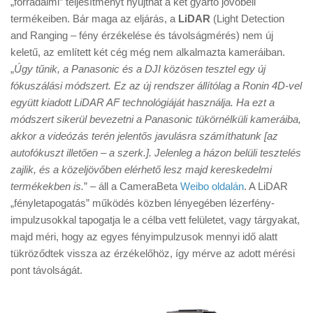
„forradalmi” teljesítményt nyújthat a két gyártó jövőbeli
Tanácsok
termékeiben. Bár maga az eljárás, a
LiDAR
(Light Detection
Érdekességek
and Ranging – fény érzékelése és távolságmérés) nem új
keletű, az említett két cég még nem alkalmazta kameráiban.
Helyszíni Riport
„
Úgy tűnik, a Panasonic és a DJI közösen tesztel egy új
E-BB
fókuszálási módszert. Ez az új rendszer állítólag a Ronin 4D-vel
együtt kiadott LiDAR AF technológiáját használja. Ha ezt a
módszert sikerül bevezetni a Panasonic tükörnélküli kameráiba,
akkor a videózás terén jelentős javulásra számíthatunk [az
autofókuszt illetően – a szerk.]. Jelenleg a házon belüli tesztelés
zajlik, és a közeljövőben elérhető lesz majd kereskedelmi
termékekben is.
” – áll a CameraBeta
Weibo oldalán
. A LiDAR
„fényletapogatás” működés közben lényegében lézerfény-
impulzusokkal tapogatja le a célba vett felületet, vagy tárgyakat,
majd méri, hogy az egyes fényimpulzusok mennyi idő alatt
tükröződtek vissza az érzékelőhöz, így mérve az adott mérési
pont távolságát.