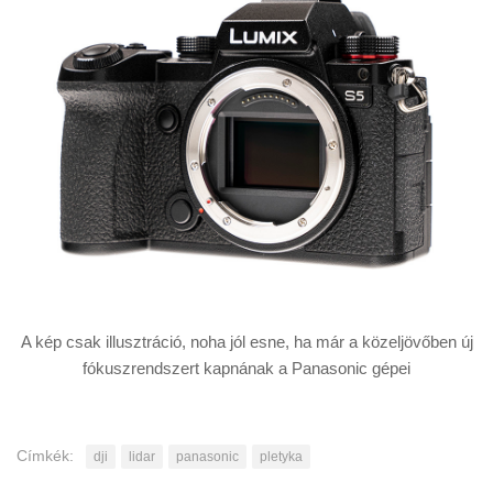
A kép csak illusztráció, noha jól esne, ha már a közeljövőben új
fókuszrendszert kapnának a Panasonic gépei
Címkék:
dji
lidar
panasonic
pletyka