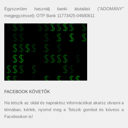
Egyszerűen használj banki átutalást ("ADOMÁNY"
megjegyzéssel): OTP Bank 11773425-04680611
FACEBOOK KÖVETŐK
Ha tetszik az oldal és naprakész információkat akarsz olvasni a
témában, kérlek, nyomd meg a Tetszik gombot és kövess a
Facebookon
is!