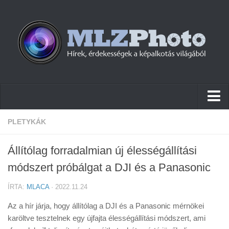
Hírek
PLETYKÁK
Pletykák
Állítólag forradalmian új élességállítási
Cikkek
módszert próbálgat a DJI és a Panasonic
Szoftver
ÍRTA:
MLACA
· 2022.11.24
Firmware
Az a hír járja, hogy állítólag a DJI és a Panasonic mérnökei
Tudástár
karöltve tesztelnek egy újfajta élességállítási módszert, ami