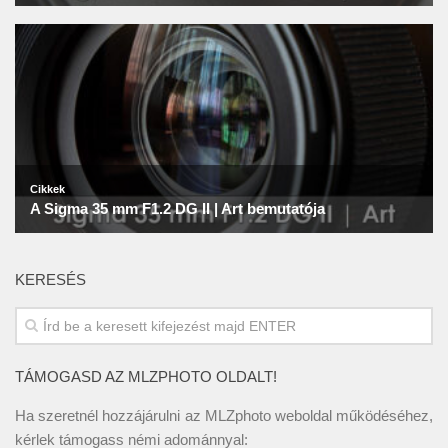
KERESÉS
TÁMOGASD AZ MLZPHOTO OLDALT!
Ha szeretnél hozzájárulni az MLZphoto weboldal működéséhez,
kérlek támogass némi adománnyal: