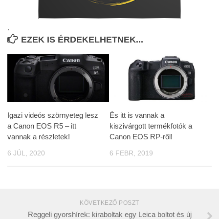
.
EZEK IS ÉRDEKELHETNEK...
Igazi videós szörnyeteg lesz
És itt is vannak a
a Canon EOS R5 – itt
kiszivárgott termékfotók a
vannak a részletek!
Canon EOS RP-ről!
6 JÚL, 2020
6 FEBR, 2019
KÖVETKEZŐ POSZT
Reggeli gyorshírek: kiraboltak egy Leica boltot és új