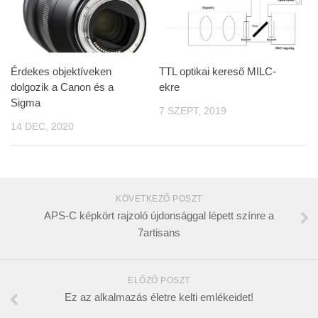
Érdekes objektíveken
TTL optikai kereső MILC-
dolgozik a Canon és a
ekre
Sigma
7 SZEPT, 2019
14 DEC, 2020
KÖVETKEZŐ POSZT
APS-C képkört rajzoló újdonsággal lépett színre a
7artisans
ELŐZŐ POSZT
Ez az alkalmazás életre kelti emlékeidet!