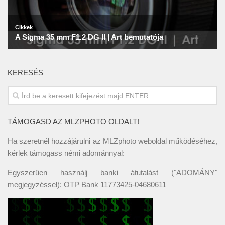
KERESÉS
TÁMOGASD AZ MLZPHOTO OLDALT!
Ha szeretnél hozzájárulni az MLZphoto weboldal működéséhez,
kérlek támogass némi adománnyal:
Egyszerűen használj banki átutalást ("ADOMÁNY"
megjegyzéssel): OTP Bank 11773425-04680611