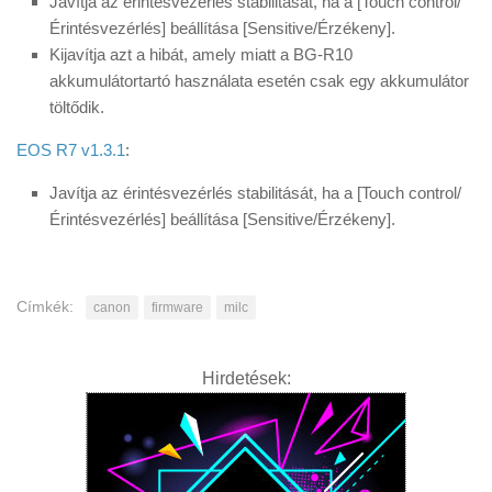
Javítja az érintésvezérlés stabilitását, ha a [Touch control/
Érintésvezérlés] beállítása [Sensitive/Érzékeny].
Kijavítja azt a hibát, amely miatt a BG-R10
akkumulátortartó használata esetén csak egy akkumulátor
töltődik.
EOS R7 v1.3.1
:
Javítja az érintésvezérlés stabilitását, ha a [Touch control/
Érintésvezérlés] beállítása [Sensitive/Érzékeny].
Címkék:
canon
firmware
milc
Hirdetések: