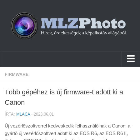
Hírek
FIRMWARE
Pletykák
Több gépéhez is új firmware-t adott ki a
Cikkek
Canon
Szoftver
ÍRTA:
MLACA
· 2023.06.01
Firmware
Új vezérlőszoftverrel kedveskedik felhasználóinak a Canon: a
Tudástár
gyártó új vezérlőszoftvert adott ki az EOS R6, az EOS R6 II,