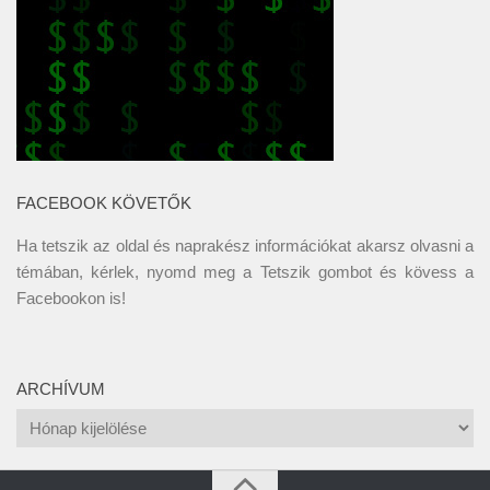
FACEBOOK KÖVETŐK
Ha tetszik az oldal és naprakész információkat akarsz olvasni a
témában, kérlek, nyomd meg a Tetszik gombot és kövess a
Facebookon
is!
ARCHÍVUM
Archívum