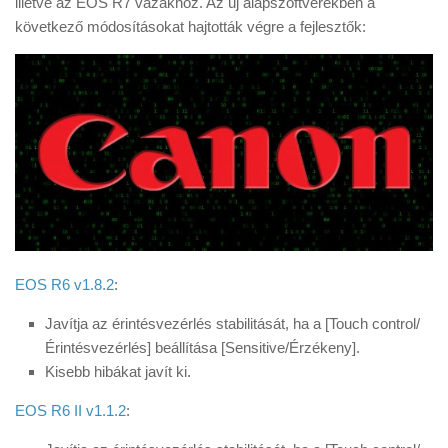
illetve az EOS R7 vázakhoz. Az új alapszoftverekben a
Tanácsok
következő módosításokat hajtották végre a fejlesztők:
Érdekességek
Helyszíni Riport
E-BB
EOS R6 v1.8.2
:
Javítja az érintésvezérlés stabilitását, ha a [Touch control/
Érintésvezérlés] beállítása [Sensitive/Érzékeny].
Kisebb hibákat javít ki.
EOS R6 II v1.1.2
: