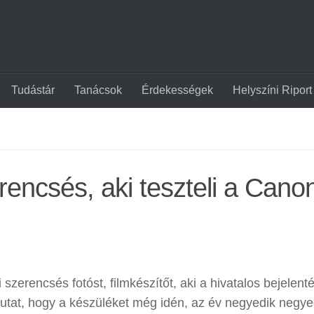
Tudástár
Tanácsok
Érdekességek
Helyszíni Riport
rencsés, aki teszteli a Cano
szerencsés fotóst, filmkészítőt, aki a hivatalos bejelenté
 mutat, hogy a készüléket még idén, az év negyedik negy