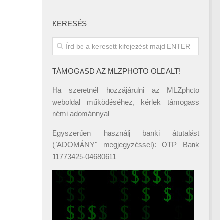
KERESÉS
TÁMOGASD AZ MLZPHOTO OLDALT!
Ha szeretnél hozzájárulni az MLZphoto
weboldal működéséhez, kérlek támogass
némi adománnyal:
Egyszerűen használj banki átutalást
("ADOMÁNY" megjegyzéssel): OTP Bank
11773425-04680611