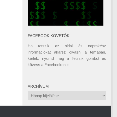
FACEBOOK KÖVETŐK
Ha tetszik az oldal és naprakész
információkat akarsz olvasni a témában,
kérlek, nyomd meg a Tetszik gombot és
kövess a
Facebookon
is!
ARCHÍVUM
Archívum