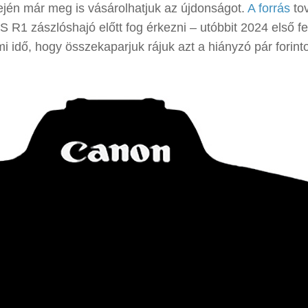
lején már meg is vásárolhatjuk az újdonságot.
A forrás
to
R1 zászlóshajó előtt fog érkezni – utóbbit 2024 első f
idő, hogy összekaparjuk rájuk azt a hiányzó pár forinto