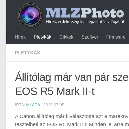
Hírek
Pletykák
Cikkek
Szoftver
Firmware
PLETYKÁK
Állítólag már van pár sze
EOS R5 Mark II-t
ÍRTA:
MLACA
· 2023.07.05
A Canon állítólag már kiválasztotta azt a maréknyi 
tesztelheti az EOS R5 Mark II-t! Minden jel arra