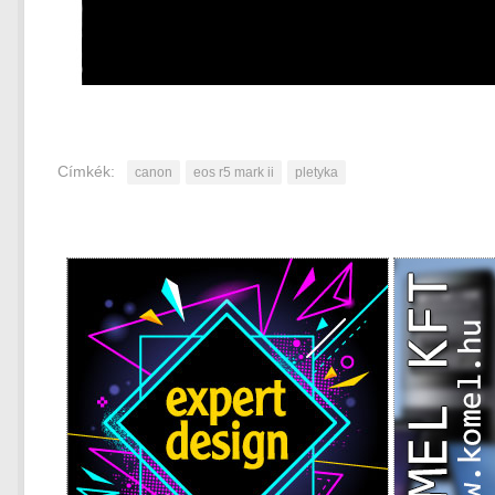
Címkék:
canon
eos r5 mark ii
pletyka