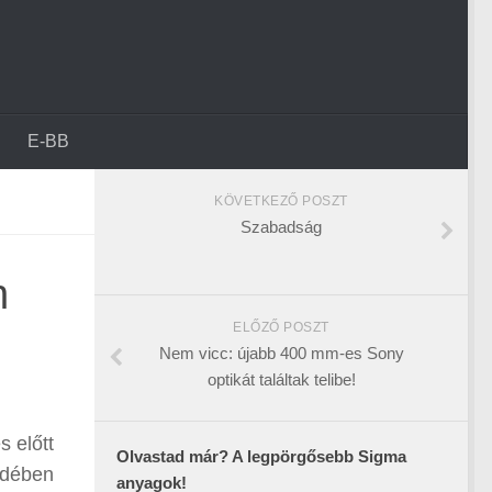
E-BB
KÖVETKEZŐ POSZT
Szabadság
n
ELŐZŐ POSZT
Nem vicc: újabb 400 mm-es Sony
optikát találtak telibe!
s előtt
Olvastad már? A legpörgősebb Sigma
edében
anyagok!