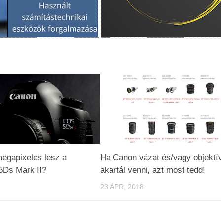
egapixeles lesz a
Ha Canon vázat és/vagy objektí
Ds Mark II?
akartál venni, azt most tedd!
23 ÁPR, 2018