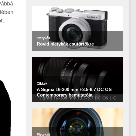
vábbá
elében
t..