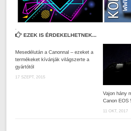
.
EZEK IS ÉRDEKELHETNEK...
Mesedélután a Canonnal – ezeket a
termékeket kívánják világszerte a
gyártótól
17 SZEPT, 2015
Vajon hány m
Canon EOS 5
11 OKT, 2017