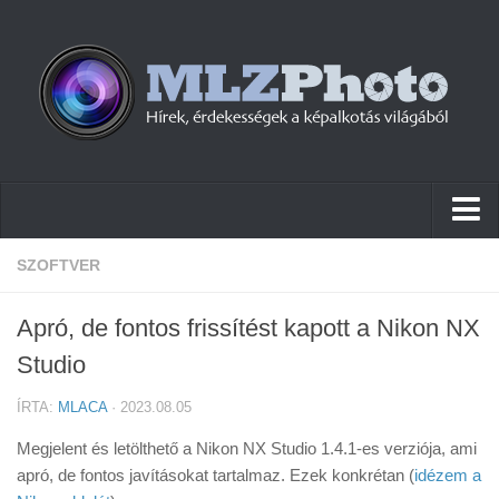
Hírek
SZOFTVER
Pletykák
Apró, de fontos frissítést kapott a Nikon NX
Cikkek
Studio
Szoftver
ÍRTA:
MLACA
· 2023.08.05
Firmware
Megjelent és letölthető a Nikon NX Studio 1.4.1-es verziója, ami
Tudástár
apró, de fontos javításokat tartalmaz. Ezek konkrétan (
idézem a