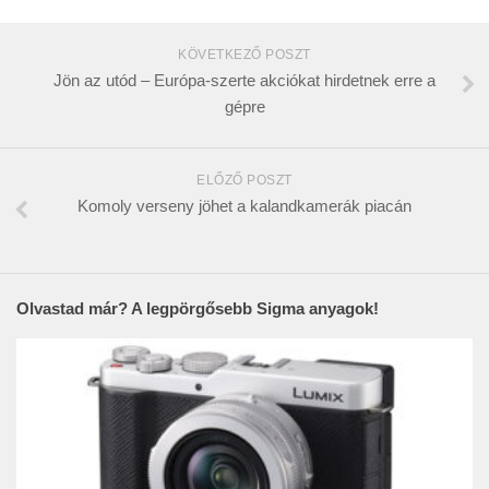
KÖVETKEZŐ POSZT
Jön az utód – Európa-szerte akciókat hirdetnek erre a
gépre
ELŐZŐ POSZT
Komoly verseny jöhet a kalandkamerák piacán
Olvastad már? A legpörgősebb Sigma anyagok!