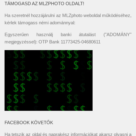
TÁMOGASD AZ MLZPHOTO OLDALT!
Ha szeretnél hozzájárulni az MLZphoto weboldal működéséhez,
kérlek támogass némi adománnyal:
Egyszerűen használj banki átutalást ("ADOMÁNY"
megjegyzéssel): OTP Bank 11773425-04680611
FACEBOOK KÖVETŐK
Ha tetszik az oldal és naprakész információkat akarsz olvasni a