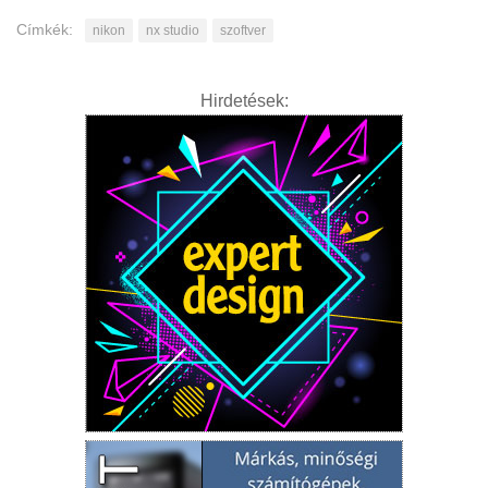
Címkék:
nikon
nx studio
szoftver
Hirdetések: