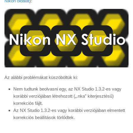
Nikon oldalát
):
Tanácsok
Érdekességek
Helyszíni Riport
E-BB
Az alábbi problémákat küszöböltük ki:
Nem tudtunk beolvasni egy, az NX Studio 1.3.2-es vagy
korábbi verziójában létrehozott („.nka” kiterjesztésű)
korrekciós fájlt.
Az NX Studio 1.3.2-es vagy korábbi verziójában elmentett
korrekciós beállítások törlődtek.