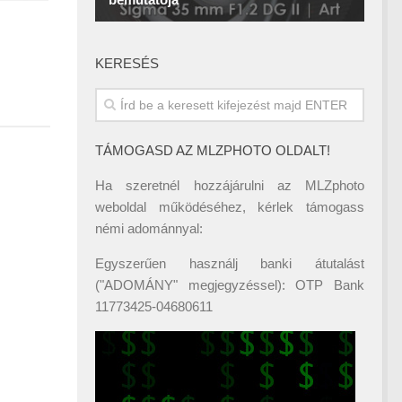
KERESÉS
TÁMOGASD AZ MLZPHOTO OLDALT!
Ha szeretnél hozzájárulni az MLZphoto
weboldal működéséhez, kérlek támogass
némi adománnyal:
Egyszerűen használj banki átutalást
("ADOMÁNY" megjegyzéssel): OTP Bank
11773425-04680611