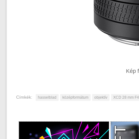
Kép f
Címkék:
hasselblad
középformátum
objektív
XCD 28 mm F4