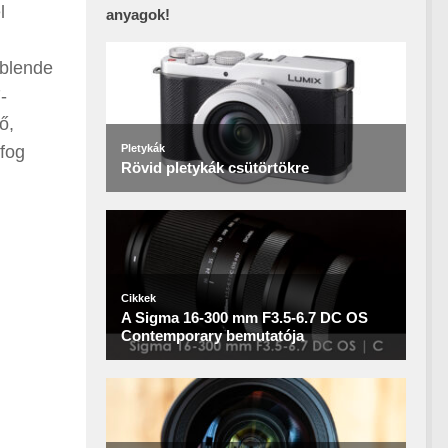
l
anyagok!
 blende
-
ő,
 fog