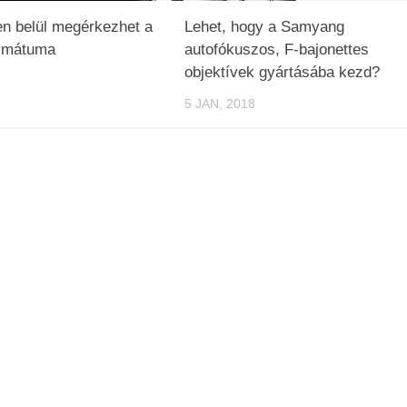
n belül megérkezhet a
Lehet, hogy a Samyang
ormátuma
autofókuszos, F-bajonettes
objektívek gyártásába kezd?
5 JAN, 2018