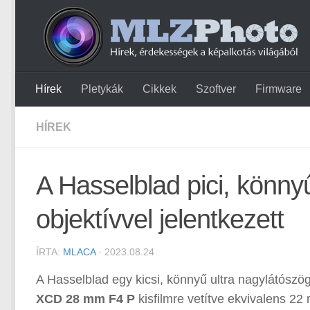
Hírek
Pletykák
Cikkek
Szoftver
Firmware
HÍREK
A Hasselblad pici, könny
objektívvel jelentkezett
ÍRTA:
MLACA
· 2023.08.24
A Hasselblad egy kicsi, könnyű ultra nagylátószö
XCD 28 mm F4 P
kisfilmre vetítve ekvivalens 22 