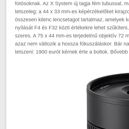
fotósoknak. Az X System új tagja fém tubussal, 
tetszeleg; a 44 x 33 mm-es képérzékelőket kirajzo
összesen kilenc lencsetagot tartalmaz, amelyek kö
nyílását F4 és F32 közti értékekre lehet szűkíten
szeres. A 75 x 44 mm-es terjedelmű objektív 72 m
azaz nem változik a hossza fókuszáláskor. Bár n
tetszeni: 1900 eurót kérnek érte a boltok. Bővebb