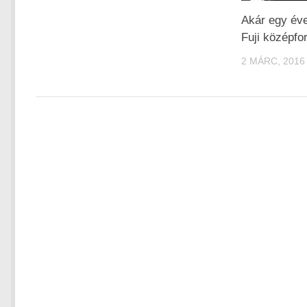
Akár egy éve
Fuji középf
2 MÁRC, 2016