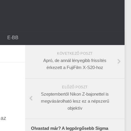
E-BB
KÖVETKEZŐ POSZT
Apró, de annál lényegibb frissítés
érkezett a FujiFilm X-S20-hoz
ELŐZŐ POSZT
Szeptembertől Nikon Z-bajonettel is
megvásárolható lesz ez a népszerű
objektív
 az
Olvastad már? A legpörgősebb Sigma