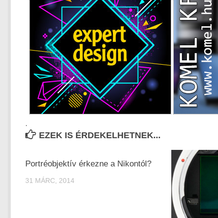
.
EZEK IS ÉRDEKELHETNEK...
Portréobjektív érkezne a Nikontól?
31 MÁRC, 2014