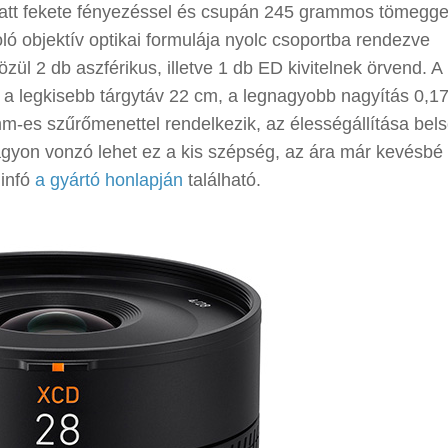
matt fekete fényezéssel és csupán 245 grammos tömegge
ló objektív optikai formulája nyolc csoportba rendezve
zül 2 db aszférikus, illetve 1 db ED kivitelnek örvend. A
i, a legkisebb tárgytáv 22 cm, a legnagyobb nagyítás 0,17
m-es szűrőmenettel rendelkezik, az élességállítása bels
agyon vonzó lehet ez a kis szépség, az ára már kevésbé
 infó
a gyártó honlapján
található.