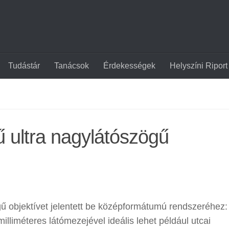
Tudástár
Tanácsok
Érdekességek
Helyszíni Riport
ű ultra nagylátószögű
gű objektívet jelentett be középformátumú rendszeréhez:
milliméteres látómezejével ideális lehet például utcai