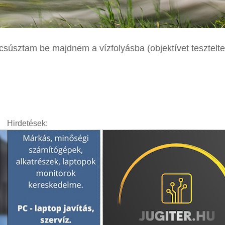
 csúsztam be majdnem a vízfolyásba (objektívet tesztelt
Hirdetések: