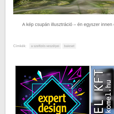
A kép csupán illusztráció – én egyszer innen
Címkék:
a szelfizés veszélyei
baleset