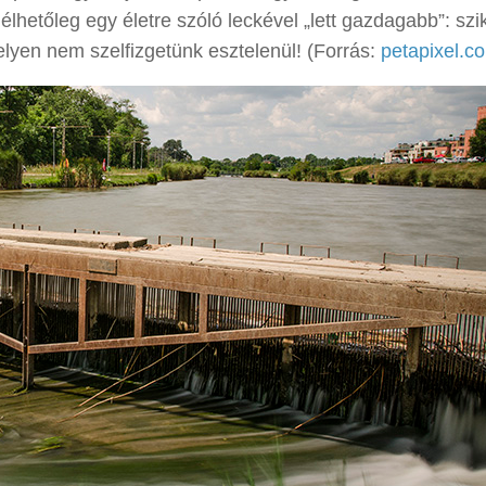
mélhetőleg egy életre szóló leckével „lett gazdagabb”: szi
lyen nem szelfizgetünk esztelenül! (Forrás:
petapixel.c