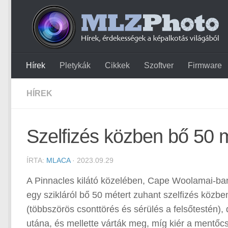
Hírek
Pletykák
Cikkek
Szoftver
Firmware
HÍREK
Szelfizés közben bő 50 m
ÍRTA:
MLACA
· 2023.09.29
A Pinnacles kilátó közelében, Cape Woolamai-ban, 
egy szikláról bő 50 métert zuhant szelfizés közben
(többszörös csonttörés és sérülés a felsőtestén),
utána, és mellette várták meg, míg kiér a mentőc