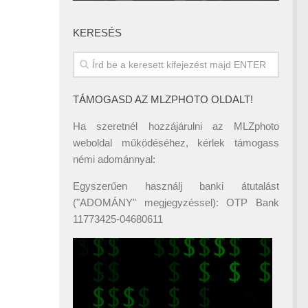
KERESÉS
TÁMOGASD AZ MLZPHOTO OLDALT!
Ha szeretnél hozzájárulni az MLZphoto
weboldal működéséhez, kérlek támogass
némi adománnyal:
Egyszerűen használj banki átutalást
("ADOMÁNY" megjegyzéssel): OTP Bank
11773425-04680611