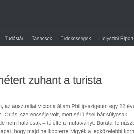
Tudástár
Tanácsok
Érdekességek
Helyszíni Riport
étert zuhant a turista
az ausztráliai Victoria állam Phillip-szigetén egy 22 év
. Óriási szerencséje volt, mert sérülései bár súlyosak
 de nem halálosak – túlélte a mutatványt. Barátai lemász
sapat, hogy majd helikopterrel vigyék a legközelebbi kór