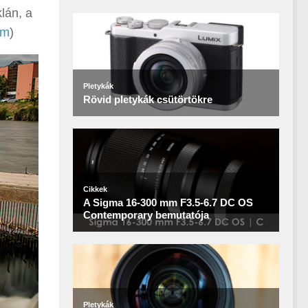
klán, a
om
)