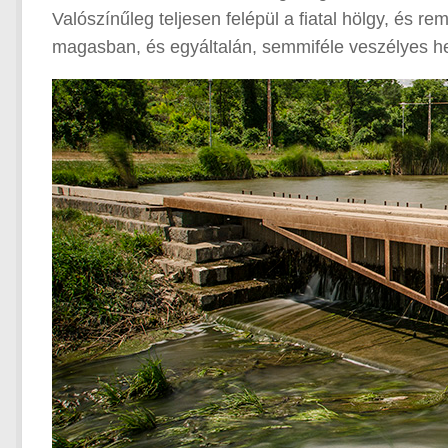
Valószínűleg teljesen felépül a fiatal hölgy, és re
magasban, és egyáltalán, semmiféle veszélyes he