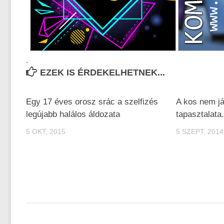
.
EZEK IS ÉRDEKELHETNEK...
Egy 17 éves orosz srác a szelfizés
A kos nem já
legújabb halálos áldozata
tapasztalata.
5 OKT, 2015
5 SZEPT, 2014