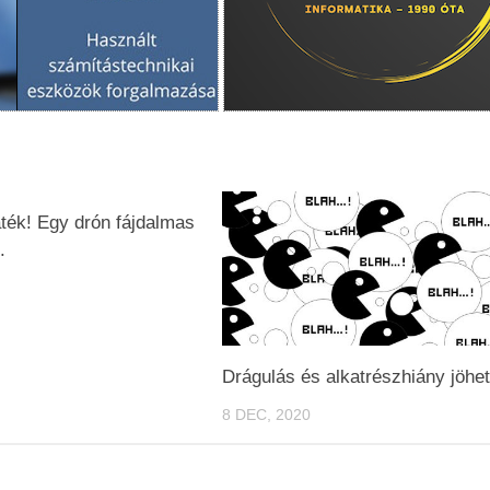
ték! Egy drón fájdalmas
.
Drágulás és alkatrészhiány jöhe
8 DEC, 2020