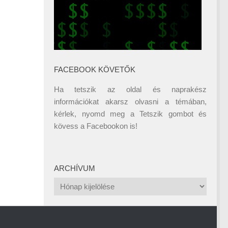
FACEBOOK KÖVETŐK
Ha tetszik az oldal és naprakész
információkat akarsz olvasni a témában,
kérlek, nyomd meg a Tetszik gombot és
kövess a
Facebookon
is!
ARCHÍVUM
Archívum