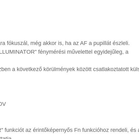
 fókuszál, még akkor is, ha az AF a pupillát észleli.
 ILLUMINATOR” fénymérési művelettel egyidejűleg, a
ben a következő körülmények között csatlakoztatott kül
OV
 funkciót az érintőképernyős Fn funkcióhoz rendeli, és
tatja.