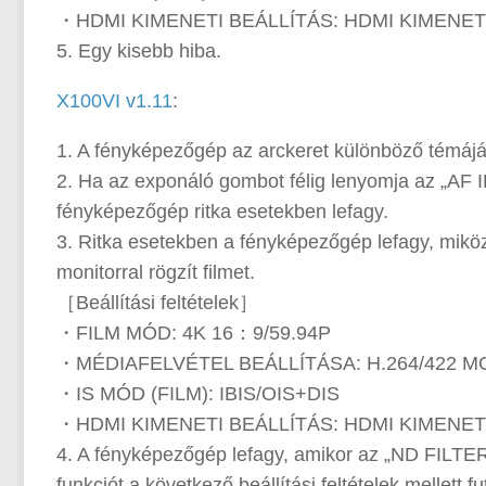
・HDMI KIMENETI BEÁLLÍTÁS: HDMI KIMENET
5. Egy kisebb hiba.
X100VI v1.11
:
1. A fényképezőgép az arckeret különböző témájára
2. Ha az exponáló gombot félig lenyomja az „AF
fényképezőgép ritka esetekben lefagy.
3. Ritka esetekben a fényképezőgép lefagy, miköz
monitorral rögzít filmet.
［Beállítási feltételek］
・FILM MÓD: 4K 16：9/59.94P
・MÉDIAFELVÉTEL BEÁLLÍTÁSA: H.264/422 M
・IS MÓD (FILM): IBIS/OIS+DIS
・HDMI KIMENETI BEÁLLÍTÁS: HDMI KIMENET
4. A fényképezőgép lefagy, amikor az „ND FILTER”
funkciót a következő beállítási feltételek mellett fut