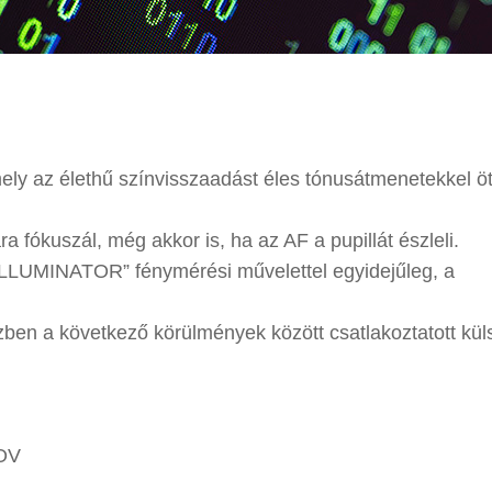
y az élethű színvisszaadást éles tónusátmenetekkel öt
 fókuszál, még akkor is, ha az AF a pupillát észleli.
 ILLUMINATOR” fénymérési művelettel egyidejűleg, a
ben a következő körülmények között csatlakoztatott kül
OV