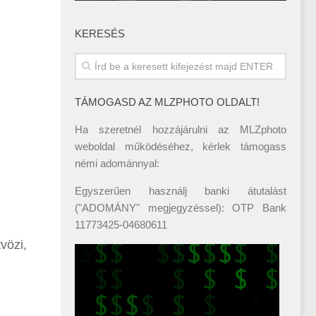
KERESÉS
TÁMOGASD AZ MLZPHOTO OLDALT!
Ha szeretnél hozzájárulni az MLZphoto
weboldal működéséhez, kérlek támogass
némi adománnyal:
Egyszerűen használj banki átutalást
("ADOMÁNY" megjegyzéssel): OTP Bank
11773425-04680611
vözi,