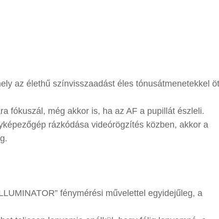
y az élethű színvisszaadást éles tónusátmenetekkel öt
 fókuszál, még akkor is, ha az AF a pupillát észleli.
nyképezőgép rázkódása videórögzítés közben, akkor a
g.
 ILLUMINATOR” fénymérési művelettel egyidejűleg, a