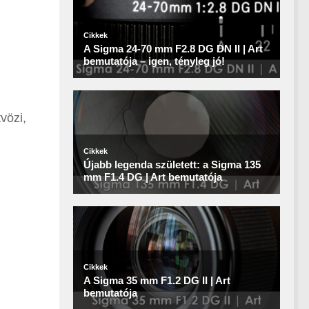
vözi,