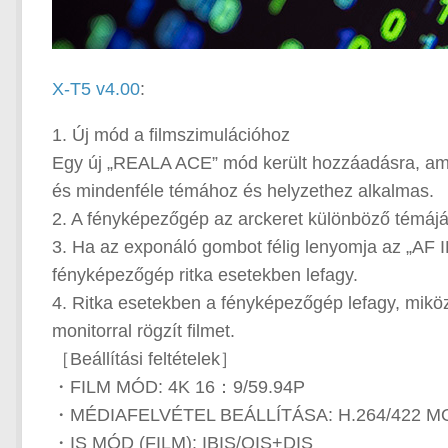
X-T5 v4.00
:
1. Új mód a filmszimulációhoz
Egy új „REALA ACE” mód került hozzáadásra, amel
és mindenféle témához és helyzethez alkalmas.
2. A fényképezőgép az arckeret különböző témájára
3. Ha az exponáló gombot félig lenyomja az „AF
fényképezőgép ritka esetekben lefagy.
4. Ritka esetekben a fényképezőgép lefagy, miköz
monitorral rögzít filmet.
［Beállítási feltételek］
・FILM MÓD: 4K 16：9/59.94P
・MÉDIAFELVÉTEL BEÁLLÍTÁSA: H.264/422 M
・IS MÓD (FILM): IBIS/OIS+DIS