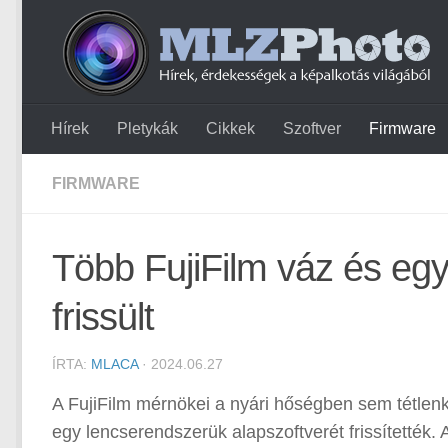
Hírek
Pletykák
Cikkek
Szoftver
Firmware
FIRMWARE
Több FujiFilm váz és egy
frissült
ÍRTA:
MLACA
· 2024.06.27
A FujiFilm mérnökei a nyári hőségben sem tétlen
egy lencserendszerük alapszoftverét frissítették.