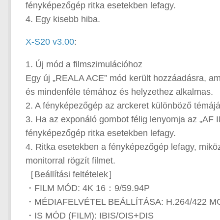
fényképezőgép ritka esetekben lefagy.
4. Egy kisebb hiba.
X-S20 v3.00
:
1. Új mód a filmszimulációhoz
Egy új „REALA ACE” mód került hozzáadásra, amel
és mindenféle témához és helyzethez alkalmas.
2. A fényképezőgép az arckeret különböző témájára
3. Ha az exponáló gombot félig lenyomja az „AF
fényképezőgép ritka esetekben lefagy.
4. Ritka esetekben a fényképezőgép lefagy, miköz
monitorral rögzít filmet.
［Beállítási feltételek］
・FILM MÓD: 4K 16：9/59.94P
・MÉDIAFELVÉTEL BEÁLLÍTÁSA: H.264/422 M
・IS MÓD (FILM): IBIS/OIS+DIS