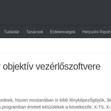
Tudástár
Tanácsok
Érdekességek
Helyszíni Riport
 objektív vezérlőszoftvere
kednek, hiszen mostanában is több fényképezőgépük, ill
 A programban érintett készülékek a következők: X-T5, X