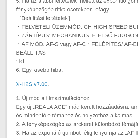
5. Ha az alábbi feltételek mellett az exponáló go
fényképezőgép ritka esetekben lefagy.
［Beállítási feltételek］
・FELVÉTELI ÜZEMMÓD: CH HIGH SPEED BU
・ZÁRTÍPUS: MECHANIKUS, E-ELSŐ FÜGGÖN
・AF MÓD: AF-S vagy AF-C・FELÉPÍTÉS/ AF-
BEÁLLÍTÁS
: KI
6. Egy kisebb hiba.
X-H2S v7.00
:
1. Új mód a filmszimulációhoz
Egy új „REALA ACE” mód került hozzáadásra, amel
és mindenféle témához és helyzethez alkalmas.
2. A fényképezőgép az arckeret különböző témájára
3. Ha az exponáló gombot félig lenyomja az „AF