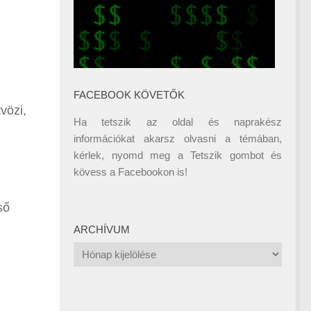
FACEBOOK KÖVETŐK
vözi,
Ha tetszik az oldal és naprakész
információkat akarsz olvasni a témában,
kérlek, nyomd meg a Tetszik gombot és
kövess a
Facebookon
is!
ső
ARCHÍVUM
Archívum