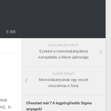
E-BB
KÖVETKEZŐ POSZT
Ezekkel a memóriakártyákkal
kompatibilis a Nikon újdonsága
ELŐZŐ POSZT
Memóriakártyáinak egy részét
visszahívja a Sony
etve
Olvastad már? A legpörgősebb Sigma
-H2, X-
anyagok!