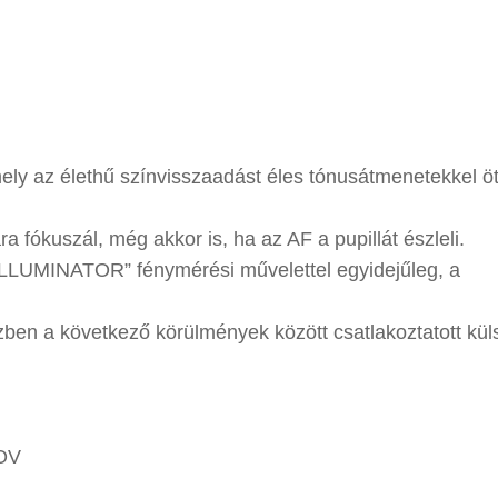
y az élethű színvisszaadást éles tónusátmenetekkel öt
 fókuszál, még akkor is, ha az AF a pupillát észleli.
 ILLUMINATOR” fénymérési művelettel egyidejűleg, a
ben a következő körülmények között csatlakoztatott kül
OV