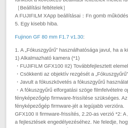
［Beállítási feltételek］
A FUJIFILM XApp beállításai：Fn gomb működés
5. Egy kisebb hiba.
Fujinon GF 80 mm F1.7 v1.30
:
1. A „Fókuszgyűrű” használhatósága javul, ha a 
1) Alkalmazható kamera (*1)
・FUJIFILM GFX100 II2) Továbbfejlesztett elemek
・Csökkenti az objektív rezgését a „Fókuszgyűrű”
・Javult a fókuszkövetés a fókuszgyűrű használat
・A fókuszgyűrű elforgatási szöge filmfelvételre 
fényképezőgép firmware-frissítése szükséges. Az obj
fényképezőgép firmware-jét a legújabb verzióra.
GFX100 II firmware-frissítés, 2.20-as verzió *2:
a fejlesztések engedélyezéséhez. Ne feledje, ho