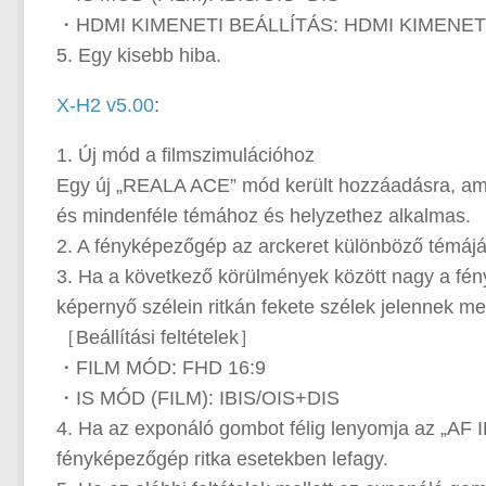
・HDMI KIMENETI BEÁLLÍTÁS: HDMI KIMENET
5. Egy kisebb hiba.
X-H2 v5.00
:
1. Új mód a filmszimulációhoz
Egy új „REALA ACE” mód került hozzáadásra, amel
és mindenféle témához és helyzethez alkalmas.
2. A fényképezőgép az arckeret különböző témájára
3. Ha a következő körülmények között nagy a fé
képernyő szélein ritkán fekete szélek jelennek me
［Beállítási feltételek］
・FILM MÓD: FHD 16:9
・IS MÓD (FILM): IBIS/OIS+DIS
4. Ha az exponáló gombot félig lenyomja az „AF
fényképezőgép ritka esetekben lefagy.