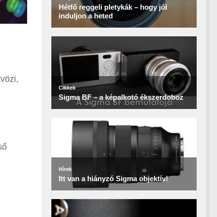
vözi,
ső