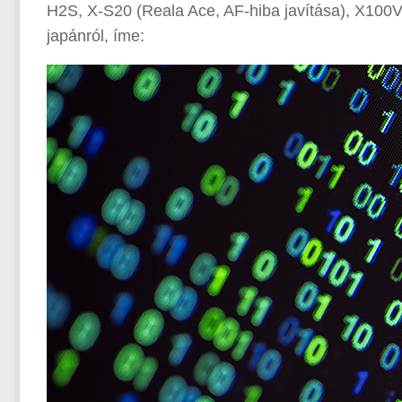
H2S, X-S20 (Reala Ace, AF-hiba javítása), X100VI
japánról, íme: