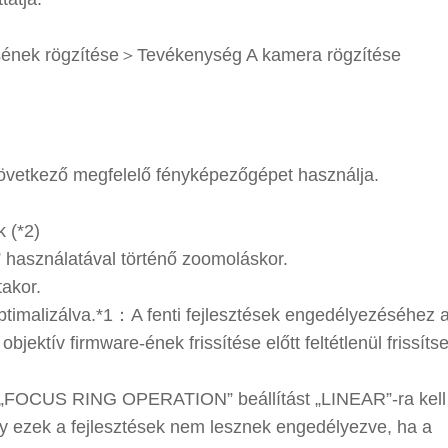
ének rögzítése＞Tevékenység A kamera rögzítése
következő megfelelő fényképezőgépet használja.
 (*2)
 használatával történő zoomoláskor.
akor.
optimalizálva.*1：A fenti fejlesztések engedélyezéséhez 
ektív firmware-ének frissítése előtt feltétlenül frissíts
 A „FOCUS RING OPERATION” beállítást „LINEAR”-ra kell á
gy ezek a fejlesztések nem lesznek engedélyezve, ha a