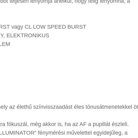
mbot teljesen lenyomja anélkül, hogy félig lenyomná, a
RST vagy CL LOW SPEED BURST
Y, ELEKTRONIKUS
ELEM
y az élethű színvisszaadást éles tónusátmenetekkel öt
 fókuszál, még akkor is, ha az AF a pupillát észleli.
 ILLUMINATOR” fénymérési művelettel egyidejűleg, a