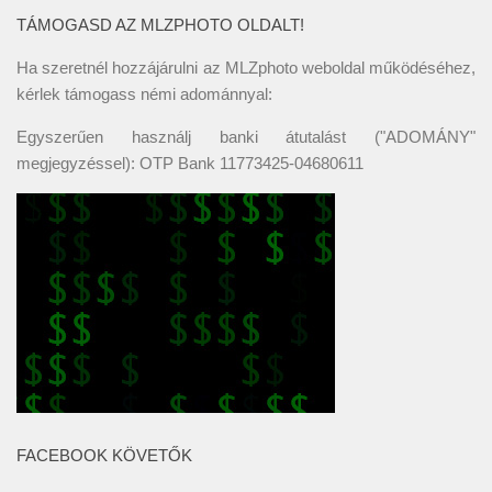
TÁMOGASD AZ MLZPHOTO OLDALT!
Ha szeretnél hozzájárulni az MLZphoto weboldal működéséhez,
kérlek támogass némi adománnyal:
Egyszerűen használj banki átutalást ("ADOMÁNY"
megjegyzéssel): OTP Bank 11773425-04680611
FACEBOOK KÖVETŐK