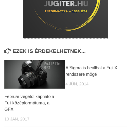
.
EZEK IS ÉRDEKELHETNEK...
A Sigma is beállhat a Fuji X
rendszere mögé
4 JÚN, 2014
Február végétől kapható a
Fuji középformátuma, a
GFX!
19 JAN, 2017