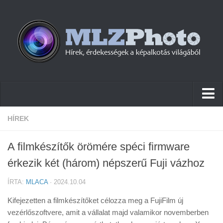
Hírek
HÍREK
Pletykák
A filmkészítők örömére spéci firmware
Cikkek
érkezik két (három) népszerű Fuji vázhoz
Szoftver
ÍRTA:
MLACA
· 2024.10.04
Firmware
Kifejezetten a filmkészítőket célozza meg a FujiFilm új
Tudástár
vezérlőszoftvere, amit a vállalat majd valamikor novemberben