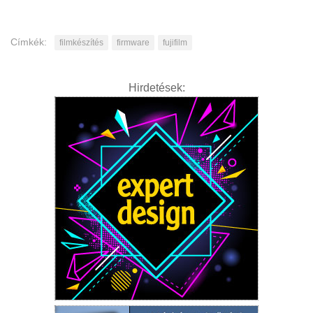
Címkék:
filmkészítés
firmware
fujifilm
Hirdetések: