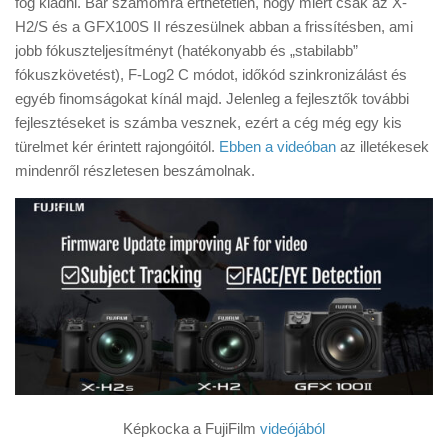
fog kiadni. Bár számomra érthetetlen, hogy miért csak az X-
Tanácsok
H2/S és a GFX100S II részesülnek abban a frissítésben, ami
Érdekességek
jobb fókuszteljesítményt (hatékonyabb és „stabilabb”
fókuszkövetést), F-Log2 C módot, időkód szinkronizálást és
Helyszíni Riport
egyéb finomságokat kínál majd. Jelenleg a fejlesztők további
E-BB
fejlesztéseket is számba vesznek, ezért a cég még egy kis
türelmet kér érintett rajongóitól.
Ebben a videóban
az illetékesek
mindenről részletesen beszámolnak.
Képkocka a FujiFilm
videójából