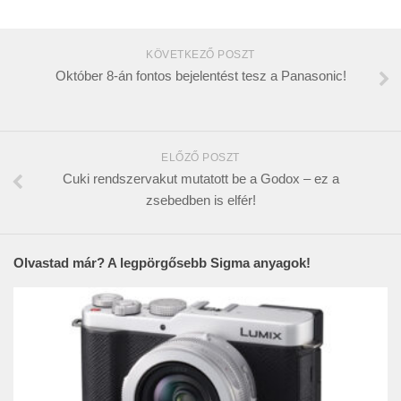
KÖVETKEZŐ POSZT
Október 8-án fontos bejelentést tesz a Panasonic!
ELŐZŐ POSZT
Cuki rendszervakut mutatott be a Godox – ez a
zsebedben is elfér!
Olvastad már? A legpörgősebb Sigma anyagok!