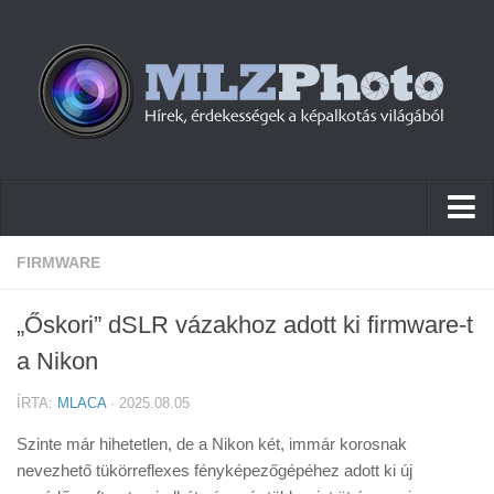
Hírek
FIRMWARE
Pletykák
„Őskori” dSLR vázakhoz adott ki firmware-t
Cikkek
a Nikon
Szoftver
ÍRTA:
MLACA
· 2025.08.05
Firmware
Szinte már hihetetlen, de a Nikon két, immár korosnak
Tudástár
nevezhető tükörreflexes fényképezőgépéhez adott ki új