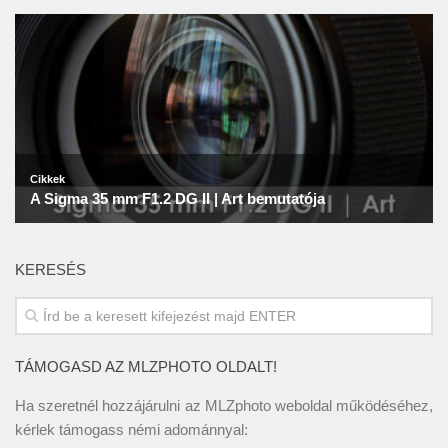
KERESÉS
TÁMOGASD AZ MLZPHOTO OLDALT!
Ha szeretnél hozzájárulni az MLZphoto weboldal működéséhez,
kérlek támogass némi adománnyal: