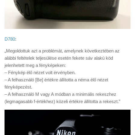
D780
:
„Megoldottuk azt a problémát, amelynek következtében az
alábbi feltételek teljesülése esetén fekete sáv alakú köd
jelenhetett meg a fényképeken:
– Fénykép élő nézet volt érvényben.
– A felhasználó [Be] értékre állította a néma élő nézet
fényképezést.
– A felhasználó M vagy A módban a minimális rekeszhez
(legmagasabb f-értékhez) közeli értékre állította a rekeszt.”