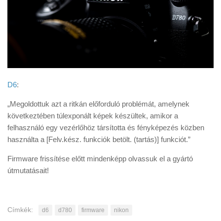
D6
:
„Megoldottuk azt a ritkán előforduló problémát, amelynek
következtében túlexponált képek készültek, amikor a
felhasználó egy vezérlőhöz társította és fényképezés közben
használta a [Felv.kész. funkciók betölt. (tartás)] funkciót.”
Firmware frissítése előtt mindenképp olvassuk el a gyártó
útmutatásait!
Címkék:
d6
d780
firmware
nikon