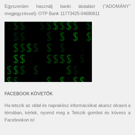
Egyszerűen használj banki átutalást ("ADOMÁNY"
megjegyzéssel): OTP Bank 11773425-04680611
FACEBOOK KÖVETŐK
Ha tetszik az oldal és naprakész információkat akarsz olvasni a
témában, kérlek, nyomd meg a Tetszik gombot és kövess a
Facebookon
is!