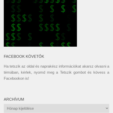
FACEBOOK KÖVETŐK
Ha tetszik az oldal és naprakész információkat akarsz olvasni a
témában, kérlek, nyomd meg a Tetszik gombot és kövess a
Facebookon
is!
ARCHÍVUM
Archívum