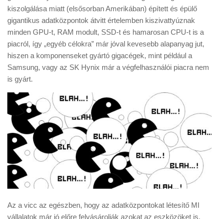
Tanácsok
kiszolgálása miatt (elsősorban Amerikában) épített és épülő
gigantikus adatközpontok átvitt értelemben kiszivattyúznak
Érdekességek
minden GPU-t, RAM modult, SSD-t és hamarosan CPU-t is a
Helyszíni Riport
piacról, így „egyéb célokra” már jóval kevesebb alapanyag jut,
hiszen a komponenseket gyártó gigacégek, mint például a
E-BB
Samsung, vagy az SK Hynix már a végfelhasználói piacra nem
is gyárt.
Az a vicc az egészben, hogy az adatközpontokat létesítő MI
vállalatok már jó előre felvásárolják azokat az eszközöket is,