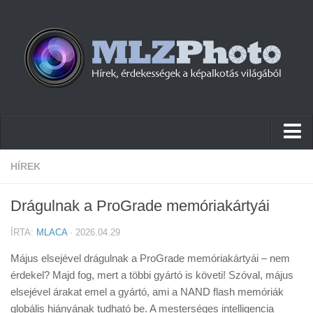
Hírek
HÍREK
Pletykák
Drágulnak a ProGrade memóriakártyái
Cikkek
ÍRTA:
MLACA
· 2026.04.29
Szoftver
Május elsejével drágulnak a ProGrade memóriakártyái – nem
Firmware
érdekel? Majd fog, mert a többi gyártó is követi! Szóval, május
elsejével árakat emel a gyártó, ami a NAND flash memóriák
Tudástár
globális hiányának tudható be. A mesterséges intelligencia