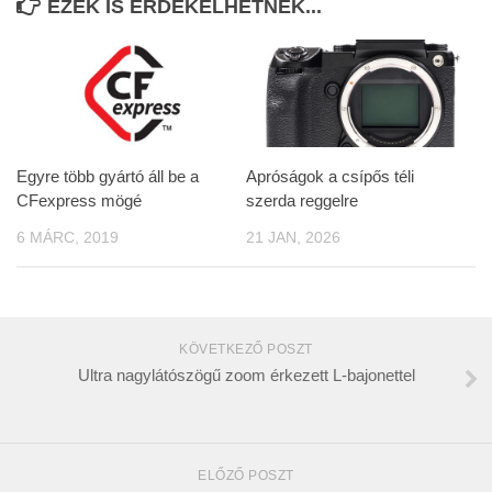
EZEK IS ÉRDEKELHETNEK...
Egyre több gyártó áll be a
Apróságok a csípős téli
CFexpress mögé
szerda reggelre
6 MÁRC, 2019
21 JAN, 2026
KÖVETKEZŐ POSZT
Ultra nagylátószögű zoom érkezett L-bajonettel
ELŐZŐ POSZT