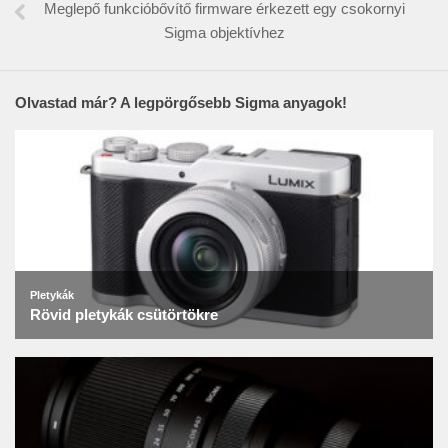
Meglepő funkcióbővítő firmware érkezett egy csokornyi
Sigma objektívhez
Olvastad már? A legpörgősebb Sigma anyagok!