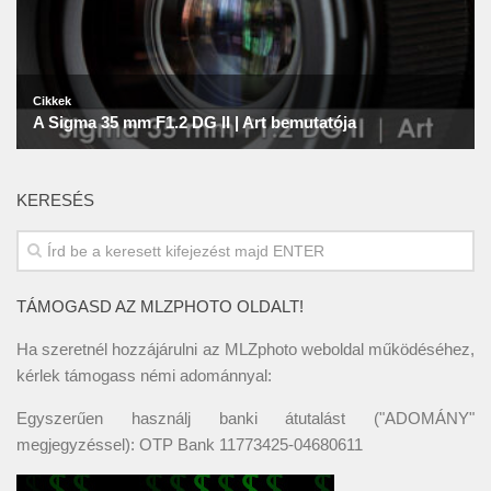
KERESÉS
TÁMOGASD AZ MLZPHOTO OLDALT!
Ha szeretnél hozzájárulni az MLZphoto weboldal működéséhez,
kérlek támogass némi adománnyal:
Egyszerűen használj banki átutalást ("ADOMÁNY"
megjegyzéssel): OTP Bank 11773425-04680611