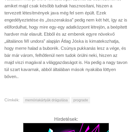
amiket majd csak később tudnak hasznosítani, hiszen a
tervezett létesítmények java még fel sem épült. Ezek
engedélyeztetése és „összerakása” pedig nem két hét, így az is
előfordulhat, hogy mire egy-egy adatközpont létrejön, a beépített
hardver már elavult. Ebből és az emberek egyre növekvő
„általános MI undora” alapján Átlag Jóska is kimatekozhatja,
hogy merre halad a buborék. Csúnya pukkanás lesz a vége, és
bár már várom, felhőtlenül nem tudok örülni neki, hiszen az
majd viszi magával a világgazdaságot is. Ha pedig a nagy tavon
túl szart kavarnak, abból általában mások nyakába löttyen
bőven..
Címkék:
memóriakártyák drágulása
prograde
Hirdetések: