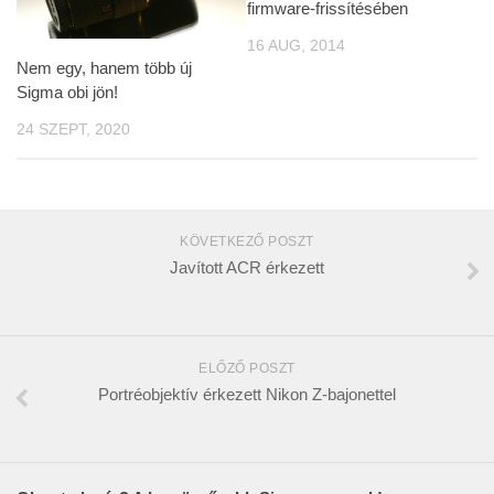
firmware-frissítésében
16 AUG, 2014
Nem egy, hanem több új
Sigma obi jön!
24 SZEPT, 2020
KÖVETKEZŐ POSZT
Javított ACR érkezett
ELŐZŐ POSZT
Portréobjektív érkezett Nikon Z-bajonettel