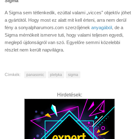
Sigma
A Sigma sem tétlenkedik, ezúttal valami „vicces” objektív jöhet
a gyártótól. Hogy most ez alatt mit kell érteni, arra nem derül
fény a sonyalpharumors.com szerzőjének
anyagából
, de a
Sigma mérnökeit ismerve tuti, hogy valami teljesen egyedi,
meglepő újdonságról van szó. Egyelőre semmi közelebbi
részlet nem került napvilágra.
Címkék:
panasonic
pletyka
sigma
Hirdetések: