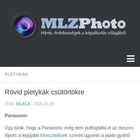
Hírek
PLETYKÁK
Pletykák
Rövid pletykák csütörtökre
Cikkek
ÍRTA:
MLACA
· 2026.05.28
Szoftver
Panasonic
Firmware
Úgy tűnik, hogy a Panasonic még nem puffogtatta el az összes
Tudástár
lőport: a legújabb
híresztelések
szerint ugyanis a japán gyártó