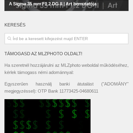
KERESÉS
TÁMOGASD AZ MLZPHOTO OLDALT!
Ha szeretnél hozzájárulni az MLZphoto weboldal működéséhez,
kérlek támogass némi adománnyal:
Egyszerűen használj banki átutalást ("ADOMÁNY"
megjegyzéssel): OTP Bank 11773425-04680611