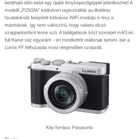
Tanácsok
belátható időn belül egy újabb fényképezőgéppel jelentkezhet! A
modellt „P2503A” kódnéven regisztrálták au illetékes
Érdekességek
hivataloknál; beépített kétsávos WiFi modulja is lesz a
masinának, így nem valószínű, hogy valami olcsó
Helyszíni Riport
szappantartóról lenne szó. A találgatások közt szerepel m4/3 és
E-BB
full frame váz egyaránt – én mindkettőt reálisnak tartom, bár a
Lumix FF felhozatala most elegendően szaturált.
Kép forrása: Panasonic