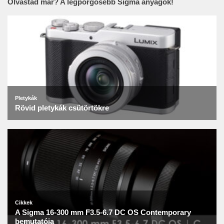
Olvastad már? A legpörgősebb Sigma anyagok!