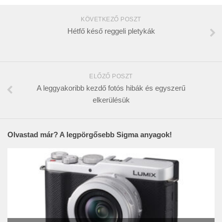
KÖVETKEZŐ POSZT
Hétfő késő reggeli pletykák
ELŐZŐ POSZT
A leggyakoribb kezdő fotós hibák és egyszerű
elkerülésük
Olvastad már? A legpörgősebb Sigma anyagok!