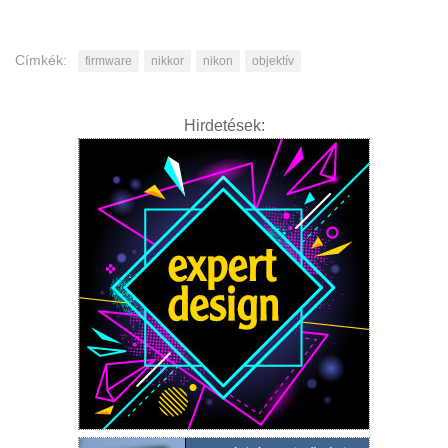
Címkék:
firmware
nikkor
nikon
objektív
Hirdetések: