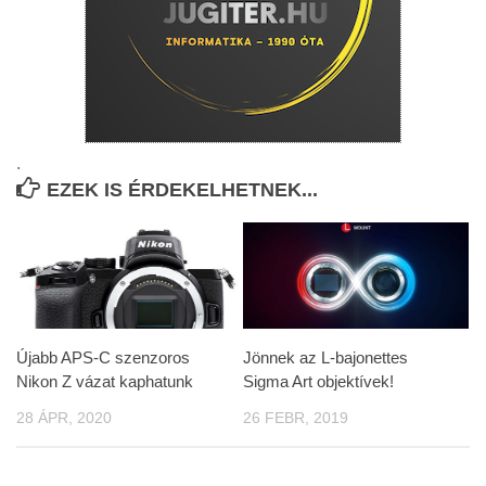
.
EZEK IS ÉRDEKELHETNEK...
Újabb APS-C szenzoros
Jönnek az L-bajonettes
Nikon Z vázat kaphatunk
Sigma Art objektívek!
28 ÁPR, 2020
26 FEBR, 2019