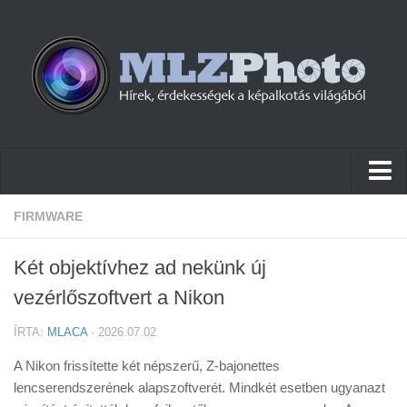
Hírek
FIRMWARE
Pletykák
Két objektívhez ad nekünk új
Cikkek
vezérlőszoftvert a Nikon
Szoftver
ÍRTA:
MLACA
· 2026.07.02
Firmware
A Nikon frissítette két népszerű, Z-bajonettes
Tudástár
lencserendszerének alapszoftverét. Mindkét esetben ugyanazt