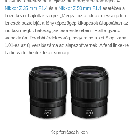
a javítást építették be a fejlesztők a programcsomagba. A
Tanácsok
Nikkor Z 35 mm F1.4
és a
Nikkor Z 50 mm F1.4
esetében a
Érdekességek
következőt hajtották végre: „Megváltoztattuk az élességállító
lencsék pozícióját a fényképezőgép kikapcsolt állapotában az
Helyszíni Riport
indítási megbízhatóság javítása érdekében.” – áll a gyártó
E-BB
weboldalán. További érdekesség, hogy mind a kettő optikánál
1.01-es az új verziószáma az alapszoftvernek. A fenti linkekre
kattintva tölthetitek le a csomagot.
Kép forrása: Nikon