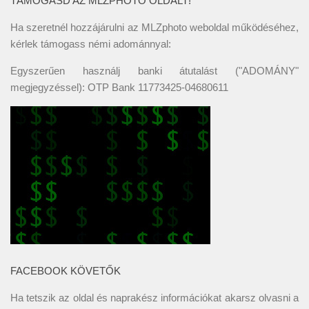
TÁMOGASD AZ MLZPHOTO OLDALT!
Ha szeretnél hozzájárulni az MLZphoto weboldal működéséhez,
kérlek támogass némi adománnyal:
Egyszerűen használj banki átutalást ("ADOMÁNY"
megjegyzéssel): OTP Bank 11773425-04680611
FACEBOOK KÖVETŐK
Ha tetszik az oldal és naprakész információkat akarsz olvasni a