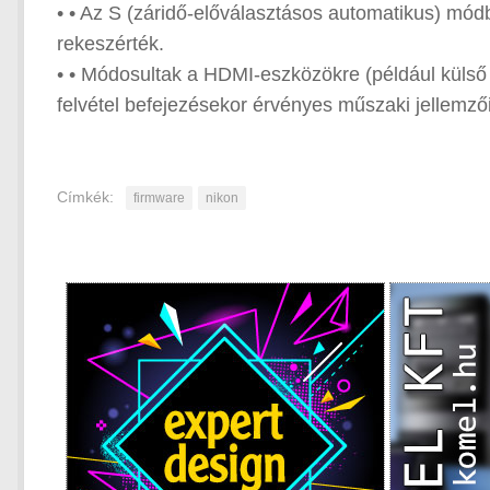
• • Az S (záridő-előválasztásos automatikus) módb
rekeszérték.
• • Módosultak a HDMI-eszközökre (például külső 
felvétel befejezésekor érvényes műszaki jellemzői
Címkék:
firmware
nikon