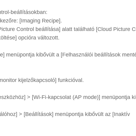
trol-beállításokban:
tkezőre: [Imaging Recipe].
ture Control beállítása] alatt található [Cloud Picture C
öltése] opcióra változott.
 menüpontja kibővült a [Felhasználói beállítások ment
onitor kijelzőkapcsoló] funkcióval.
szközhöz] > [Wi-Fi-kapcsolat (AP mode)] menüpontja ki
hoz] > [Beállítások] menüpontja kibővült az [Inaktív