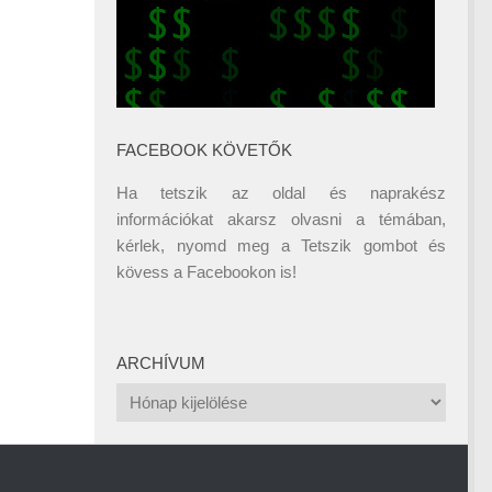
FACEBOOK KÖVETŐK
Ha tetszik az oldal és naprakész
információkat akarsz olvasni a témában,
kérlek, nyomd meg a Tetszik gombot és
kövess a
Facebookon
is!
ARCHÍVUM
Archívum