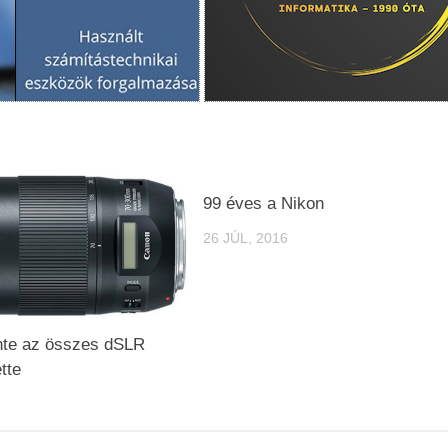
99 éves a Nikon
26 JÚL, 2016
nte az összes dSLR
ette