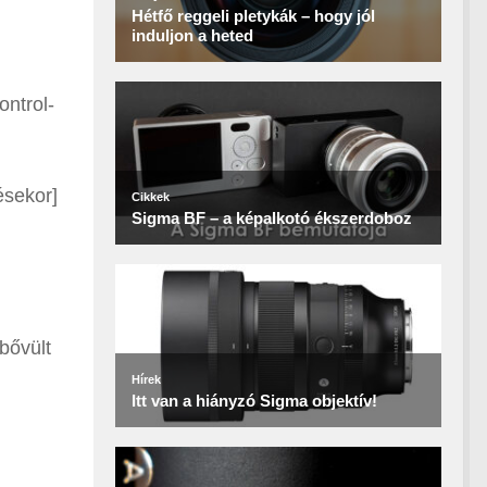
ontrol-
ésekor]
bővült