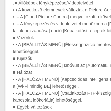
„■ Állóképek fényképezése/Videofelvétel
• • A következő elemnevek változtak a Picture Con
o – A [Cloud Picture Control] megváltozott a köve
o – A fényképezés és videofelvétel menükben a [Pic
fájlok hozzáadása] opció [Képalkotási receptek let
■ Vezérlők
• • A [BEÁLLÍTÁS MENÜ] [Élességpozíció mentése]
lehetőséggel.
■ Kijelzők
• • A [BEÁLLÍTÁS MENÜ] kibővült az [Automatik. m
■ Hálózat
• • A [HÁLÓZAT MENÜ] [Kapcsolódás intelligens e
a [Wi-Fi mindig BE] lehetőséggel.
• • A [HÁLÓZAT MENÜ] [Csatlakozás FTP-kiszolgáló
kapcsolat időkorlátja] lehetőséggel.
■ Egyéb változások