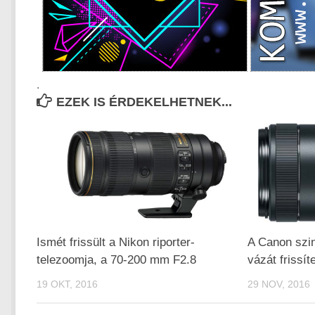
.
EZEK IS ÉRDEKELHETNEK...
Ismét frissült a Nikon riporter-
A Canon szi
telezoomja, a 70-200 mm F2.8
vázát frissít
19 OKT, 2016
29 NOV, 2016