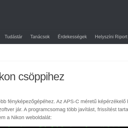
Tudástár
Tanácsok
Érdekességek
Helyszíni Riport
ikon csöppihez
eltebb fényképezőgépéhez. Az APS-C méretű képérzékelő 
ftver jár. A programcsomag több javítást, frissítést tart
em a Nikon weboldalát: