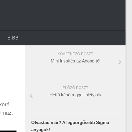
E-BB
KÖVETKEZŐ POSZT
Mini frissítés az Adobe-tól
ELŐZŐ POSZT
Hétfő késő reggeli pletykák
köré
almaz,
Olvastad már? A legpörgősebb Sigma
anyagok!