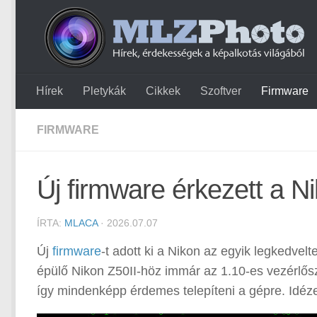
Hírek
Pletykák
Cikkek
Szoftver
Firmware
FIRMWARE
Új firmware érkezett a N
ÍRTA:
MLACA
· 2026.07.07
Új
firmware
-t adott ki a Nikon az egyik legkedv
épülő Nikon Z50II-höz immár az 1.10-es vezérlőszo
így mindenképp érdemes telepíteni a gépre. Idéz