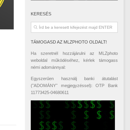
KERESÉS
TÁMOGASD AZ MLZPHOTO OLDALT!
Ha szeretnél hozzájárulni az MLZphoto
weboldal működéséhez, kérlek támogass
némi adománnyal:
Egyszerűen használj banki átutalást
("ADOMÁNY" megjegyzéssel): OTP Bank
11773425-04680611