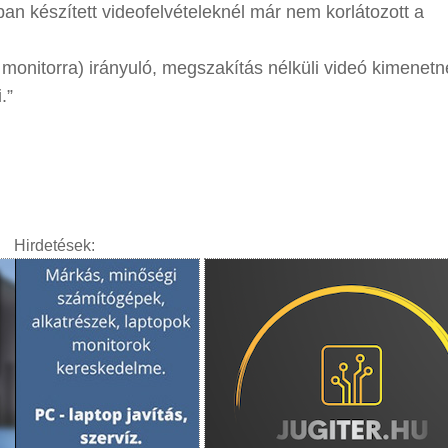
an készített videofelvételeknél már nem korlátozott a
monitorra) irányuló, megszakítás nélküli videó kimenetn
.”
Hirdetések: