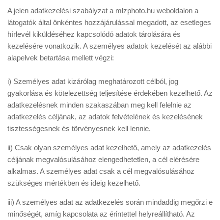
Tanácsok
​A jelen adatkezelési szabályzat a mlzphoto.hu weboldalon a
Érdekességek
látogatók által önkéntes hozzájárulással megadott, az esetleges
hírlevél kiküldéséhez kapcsolódó adatok tárolására és
Helyszíni Riport
kezelésére vonatkozik. A személyes adatok kezelését az alábbi
alapelvek betartása mellett végzi:
E-BB
i) Személyes adat kizárólag meghatározott célból, jog
gyakorlása és kötelezettség teljesítése érdekében kezelhető. Az
adatkezelésnek minden szakaszában meg kell felelnie az
adatkezelés céljának, az adatok felvételének és kezelésének
tisztességesnek és törvényesnek kell lennie.
ii) Csak olyan személyes adat kezelhető, amely az adatkezelés
céljának megvalósulásához elengedhetetlen, a cél elérésére
alkalmas. A személyes adat csak a cél megvalósulásához
szükséges mértékben és ideig kezelhető.
iii) A személyes adat az adatkezelés során mindaddig megőrzi e
minőségét, amíg kapcsolata az érintettel helyreállítható. Az