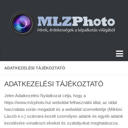
Hírek
ADATKEZELÉSI TÁJÉKOZTATÓ
Pletykák
ADATKEZELÉSI TÁJÉKOZTATÓ
Cikkek
Jelen Adatkezelési Nyilatkozat célja, hogy a
Szoftver
https://www.mlzphoto.hu/ weboldal felhasználói által, az oldal
Firmware
használata során megadott és a weboldal üzemeltetője (Miklósi
László e.v.) számára kezelt személyes adatok és egyéb adatok
Tudástár
kezelésére vonatkozó elveket és szabályokat meghatározza.