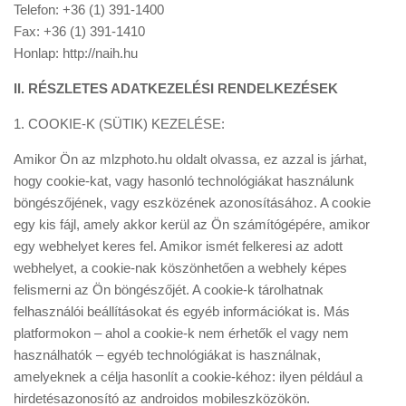
Telefon: +36 (1) 391-1400
Fax: +36 (1) 391-1410
Honlap: http://naih.hu
II. RÉSZLETES ADATKEZELÉSI RENDELKEZÉSEK
1. COOKIE-K (SÜTIK) KEZELÉSE:
Amikor Ön az mlzphoto.hu oldalt olvassa, ez azzal is járhat,
hogy cookie-kat, vagy hasonló technológiákat használunk
böngészőjének, vagy eszközének azonosításához. A cookie
egy kis fájl, amely akkor kerül az Ön számítógépére, amikor
egy webhelyet keres fel. Amikor ismét felkeresi az adott
webhelyet, a cookie-nak köszönhetően a webhely képes
felismerni az Ön böngészőjét. A cookie-k tárolhatnak
felhasználói beállításokat és egyéb információkat is. Más
platformokon – ahol a cookie-k nem érhetők el vagy nem
használhatók – egyéb technológiákat is használnak,
amelyeknek a célja hasonlít a cookie-kéhoz: ilyen például a
hirdetésazonosító az androidos mobileszközökön.