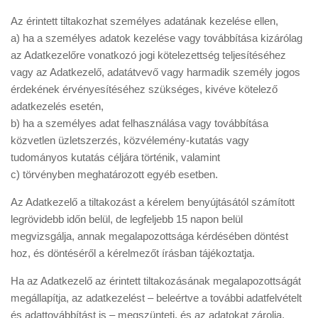
Az érintett tiltakozhat személyes adatának kezelése ellen,
a) ha a személyes adatok kezelése vagy továbbítása kizárólag
az Adatkezelőre vonatkozó jogi kötelezettség teljesítéséhez
vagy az Adatkezelő, adatátvevő vagy harmadik személy jogos
érdekének érvényesítéséhez szükséges, kivéve kötelező
adatkezelés esetén,
b) ha a személyes adat felhasználása vagy továbbítása
közvetlen üzletszerzés, közvélemény-kutatás vagy
tudományos kutatás céljára történik, valamint
c) törvényben meghatározott egyéb esetben.
​Az Adatkezelő a tiltakozást a kérelem benyújtásától számított
legrövidebb időn belül, de legfeljebb 15 napon belül
megvizsgálja, annak megalapozottsága kérdésében döntést
hoz, és döntéséről a kérelmezőt írásban tájékoztatja.
​Ha az Adatkezelő az érintett tiltakozásának megalapozottságát
megállapítja, az adatkezelést – beleértve a további adatfelvételt
és adattovábbítást is – megszünteti, és az adatokat zárolja,