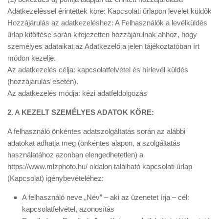
Adatkezeléssel érintettek köre: Kapcsolati űrlapon levelet küldők
Hozzájárulás az adatkezeléshez: A Felhasználók a levélküldés
űrlap kitöltése során kifejezetten hozzájárulnak ahhoz, hogy
személyes adataikat az Adatkezelő a jelen tájékoztatóban írt
módon kezelje.
Az adatkezelés célja: kapcsolatfelvétel és hírlevél küldés
(hozzájárulás esetén).
Az adatkezelés módja: kézi adatfeldolgozás
2. A KEZELT SZEMÉLYES ADATOK KÖRE:
A felhasználó önkéntes adatszolgáltatás során az alábbi
adatokat adhatja meg (önkéntes alapon, a szolgáltatás
használatához azonban elengedhetetlen) a
https://www.mlzphoto.hu/ oldalon található kapcsolati űrlap
(Kapcsolat) igénybevételéhez:
A felhasználó neve „Név” – aki az üzenetet írja – cél:
kapcsolatfelvétel, azonosítás