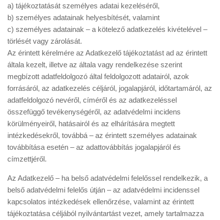
a) tájékoztatását személyes adatai kezeléséről,
b) személyes adatainak helyesbítését, valamint
c) személyes adatainak – a kötelező adatkezelés kivételével –
törlését vagy zárolását.
Az érintett kérelmére az Adatkezelő tájékoztatást ad az érintett
általa kezelt, illetve az általa vagy rendelkezése szerint
megbízott adatfeldolgozó által feldolgozott adatairól, azok
forrásáról, az adatkezelés céljáról, jogalapjáról, időtartamáról, az
adatfeldolgozó nevéről, címéről és az adatkezeléssel
összefüggő tevékenységéről, az adatvédelmi incidens
körülményeiről, hatásairól és az elhárítására megtett
intézkedésekről, továbbá – az érintett személyes adatainak
továbbítása esetén – az adattovábbítás jogalapjáról és
címzettjéről.
Az Adatkezelő – ha belső adatvédelmi felelőssel rendelkezik, a
belső adatvédelmi felelős útján – az adatvédelmi incidenssel
kapcsolatos intézkedések ellenőrzése, valamint az érintett
tájékoztatása céljából nyilvántartást vezet, amely tartalmazza