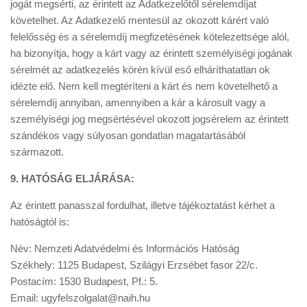
jogát megsérti, az érintett az Adatkezelőtől sérelemdíjat
követelhet. Az Adatkezelő mentesül az okozott kárért való
felelősség és a sérelemdíj megfizetésének kötelezettsége alól,
ha bizonyítja, hogy a kárt vagy az érintett személyiségi jogának
sérelmét az adatkezelés körén kívül eső elháríthatatlan ok
idézte elő. Nem kell megtéríteni a kárt és nem követelhető a
sérelemdíj annyiban, amennyiben a kár a károsult vagy a
személyiségi jog megsértésével okozott jogsérelem az érintett
szándékos vagy súlyosan gondatlan magatartásából
származott.
9. HATÓSÁG ELJÁRÁSA:
Az érintett panasszal fordulhat, illetve tájékoztatást kérhet a
hatóságtól is:
Név: Nemzeti Adatvédelmi és Információs Hatóság
Székhely: 1125 Budapest, Szilágyi Erzsébet fasor 22/c.
Postacím: 1530 Budapest, Pf.: 5.
Email: ugyfelszolgalat@naih.hu