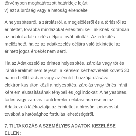
törvényben meghatározott határideje lejárt,
v) azt a bíróság vagy a hatóság elrendelte.
A helyesbítésről, a zárolásról, a megjelölésről és a törlésről az
érintettet, továbbá mindazokat értesíteni kell, akiknek korábban
az adatot adatkezelés céljára továbbították. Az értesítés
mellőzhető, ha ez az adatkezelés céljára való tekintettel az
érintett jogos érdekét nem sérti.
Ha az Adatkezelő az érintett helyesbítés, zárolás vagy törlés
iránti kérelmét nem teljesíti, a kérelem kézhezvételét követő 30
napon belül írásban vagy az érintett hozzájárulásával
elektronikus úton közli a helyesbítés, zárolás vagy törlés iránti
kérelem elutasításának ténybeli és jogi indokait. A helyesbítés,
törlés vagy zárolás iránti kérelem elutasítása esetén az
Adatkezelő tájékoztatja az érintettet a bírósági jogorvoslat,
továbbá a hatósághoz fordulás lehetőségéről.
7. TILTAKOZÁS A SZEMÉLYES ADATOK KEZELÉSE
ELLEN: