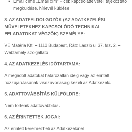
Email címe „Email cím” – cél: kapcsolatfelvétel, tájékoztató
megküldése, hírlevél küldése
3. AZ ADATFELDOLGOZÓK (AZ ADATKEZELÉSI
MŰVELETEKHEZ KAPCSOLÓDÓ TECHNIKAI
FELADATOKAT VÉGZŐK) SZEMÉLYE:
VE Matéria Kft. – 1119 Budapest, Rátz László u. 37. fsz. 2. –
Webtárhely szolgáltató
4. AZ ADATKEZELÉS IDŐTARTAMA:
A megadott adatokat határozatlan ideig vagy az érintett
hozzájárulásának visszavonásáig kezeli az Adatkezelő.
5. ADATTOVÁBBÍTÁS KÜLFÖLDRE:
Nem történik adattovábbítás.
6. AZ ÉRINTETTEK JOGAI:
Az érintett kérelmezheti az Adatkezelőnél