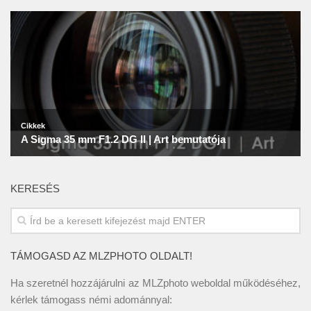
KERESÉS
TÁMOGASD AZ MLZPHOTO OLDALT!
Ha szeretnél hozzájárulni az MLZphoto weboldal működéséhez,
kérlek támogass némi adománnyal: