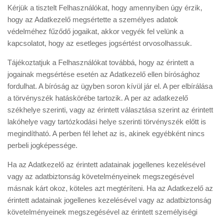
Kérjük a tisztelt Felhasználókat, hogy amennyiben úgy érzik,
hogy az Adatkezelő megsértette a személyes adatok
védelméhez fűződő jogaikat, akkor vegyék fel velünk a
kapcsolatot, hogy az esetleges jogsértést orvosolhassuk.
​Tájékoztatjuk a Felhasználókat továbbá, hogy az érintett a
jogainak megsértése esetén az Adatkezelő ellen bírósághoz
fordulhat. A bíróság az ügyben soron kívül jár el. A per elbírálása
a törvényszék hatáskörébe tartozik. A per az adatkezelő
székhelye szerinti, vagy az érintett választása szerint az érintett
lakóhelye vagy tartózkodási helye szerinti törvényszék előtt is
megindítható. A perben fél lehet az is, akinek egyébként nincs
perbeli jogképessége.
​Ha az Adatkezelő az érintett adatainak jogellenes kezelésével
vagy az adatbiztonság követelményeinek megszegésével
másnak kárt okoz, köteles azt megtéríteni. Ha az Adatkezelő az
érintett adatainak jogellenes kezelésével vagy az adatbiztonság
követelményeinek megszegésével az érintett személyiségi