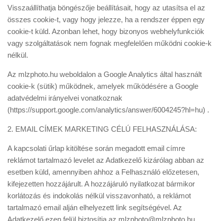
Visszaállíthatja böngészője beállításait, hogy az utasítsa el az
összes cookie-t, vagy hogy jelezze, ha a rendszer éppen egy
cookie-t küld. Azonban lehet, hogy bizonyos webhelyfunkciók
vagy szolgáltatások nem fognak megfelelően működni cookie-k
nélkül.
Az mlzphoto.hu weboldalon a Google Analytics által használt
cookie-k (sütik) működnek, amelyek működésére a Google
adatvédelmi irányelvei vonatkoznak
(https://support.google.com/analytics/answer/6004245?hl=hu) .
​2. EMAIL CÍMEK MARKETING CÉLÚ FELHASZNÁLÁSA:
A kapcsolati űrlap kitöltése során megadott email címre
reklámot tartalmazó levelet az Adatkezelő kizárólag abban az
esetben küld, amennyiben ahhoz a Felhasználó előzetesen,
kifejezetten hozzájárult. A hozzájáruló nyilatkozat bármikor
korlátozás és indokolás nélkül visszavonható, a reklámot
tartalmazó email alján elhelyezett link segítségével. Az
Adatkezelő ezen felül biztosítja az mlzphoto@mlzphoto.hu