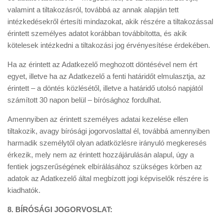
valamint a tiltakozásról, továbbá az annak alapján tett
intézkedésekről értesíti mindazokat, akik részére a tiltakozással
érintett személyes adatot korábban továbbította, és akik
kötelesek intézkedni a tiltakozási jog érvényesítése érdekében.
​Ha az érintett az Adatkezelő meghozott döntésével nem ért
egyet, illetve ha az Adatkezelő a fenti határidőt elmulasztja, az
érintett – a döntés közlésétől, illetve a határidő utolsó napjától
számított 30 napon belül – bírósághoz fordulhat.
​Amennyiben az érintett személyes adatai kezelése ellen
tiltakozik, avagy bírósági jogorvoslattal él, továbbá amennyiben
harmadik személytől olyan adatközlésre irányuló megkeresés
érkezik, mely nem az érintett hozzájárulásán alapul, úgy a
fentiek jogszerűségének elbírálásához szükséges körben az
adatok az Adatkezelő által megbízott jogi képviselők részére is
kiadhatók.
​8. BÍRÓSÁGI JOGORVOSLAT: