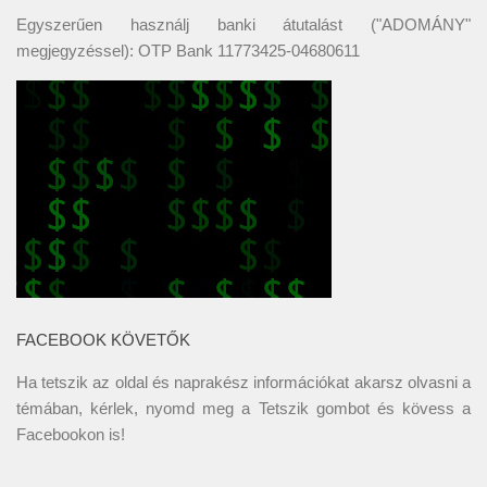
Egyszerűen használj banki átutalást ("ADOMÁNY"
megjegyzéssel): OTP Bank 11773425-04680611
FACEBOOK KÖVETŐK
Ha tetszik az oldal és naprakész információkat akarsz olvasni a
témában, kérlek, nyomd meg a Tetszik gombot és kövess a
Facebookon
is!