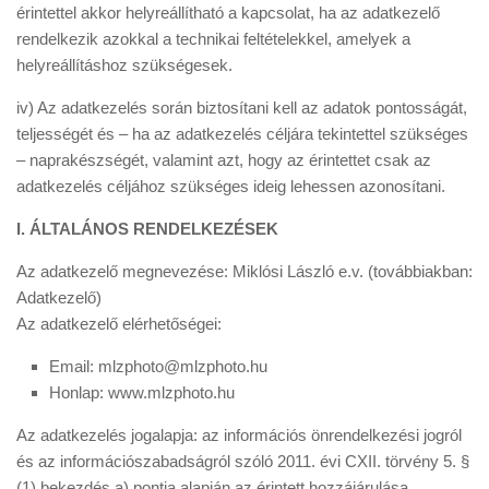
érintettel akkor helyreállítható a kapcsolat, ha az adatkezelő
rendelkezik azokkal a technikai feltételekkel, amelyek a
helyreállításhoz szükségesek.
iv) Az adatkezelés során biztosítani kell az adatok pontosságát,
teljességét és – ha az adatkezelés céljára tekintettel szükséges
– naprakészségét, valamint azt, hogy az érintettet csak az
adatkezelés céljához szükséges ideig lehessen azonosítani.
I. ÁLTALÁNOS RENDELKEZÉSEK
Az adatkezelő megnevezése: Miklósi László e.v. (továbbiakban:
Adatkezelő)
Az adatkezelő elérhetőségei:
Email: mlzphoto@mlzphoto.hu
Honlap: www.mlzphoto.hu
Az adatkezelés jogalapja: az információs önrendelkezési jogról
és az információszabadságról szóló 2011. évi CXII. törvény 5. §
(1) bekezdés a) pontja alapján az érintett hozzájárulása