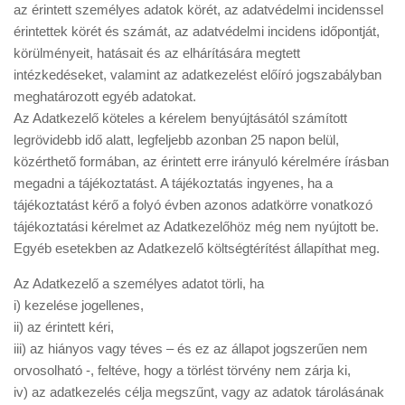
az érintett személyes adatok körét, az adatvédelmi incidenssel
érintettek körét és számát, az adatvédelmi incidens időpontját,
körülményeit, hatásait és az elhárítására megtett
intézkedéseket, valamint az adatkezelést előíró jogszabályban
meghatározott egyéb adatokat.
Az Adatkezelő köteles a kérelem benyújtásától számított
legrövidebb idő alatt, legfeljebb azonban 25 napon belül,
közérthető formában, az érintett erre irányuló kérelmére írásban
megadni a tájékoztatást. A tájékoztatás ingyenes, ha a
tájékoztatást kérő a folyó évben azonos adatkörre vonatkozó
tájékoztatási kérelmet az Adatkezelőhöz még nem nyújtott be.
Egyéb esetekben az Adatkezelő költségtérítést állapíthat meg.
​Az Adatkezelő a személyes adatot törli, ha
i) kezelése jogellenes,
ii) az érintett kéri,
iii) az hiányos vagy téves – és ez az állapot jogszerűen nem
orvosolható -, feltéve, hogy a törlést törvény nem zárja ki,
iv) az adatkezelés célja megszűnt, vagy az adatok tárolásának