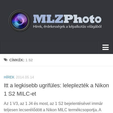
Hírek
CÍMKÉK:
1 S2
Pletykák
HÍREK
Cikkek
2014.05.14
Itt a legkisebb ugrifüles: leleplezték a Nikon
Szoftver
1 S2 MILC-et
Firmware
Az 1 V3, az 1 J4 és most, az 1 S2 bejelentésével immár
Tudástár
teljesen lecserélődött a Nikon MILC termékcsoportja. A