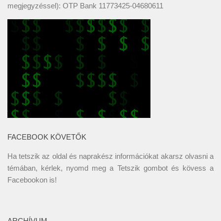
megjegyzéssel): OTP Bank 11773425-04680611
FACEBOOK KÖVETŐK
Ha tetszik az oldal és naprakész információkat akarsz olvasni a
témában, kérlek, nyomd meg a Tetszik gombot és kövess a
Facebookon
is!
ARCHÍVUM