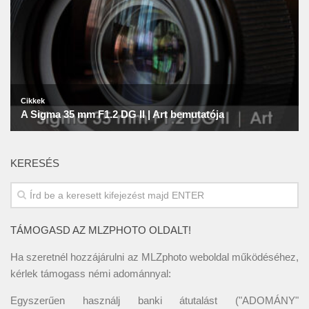
KERESÉS
TÁMOGASD AZ MLZPHOTO OLDALT!
Ha szeretnél hozzájárulni az MLZphoto weboldal működéséhez,
kérlek támogass némi adománnyal:
Egyszerűen használj banki átutalást ("ADOMÁNY"