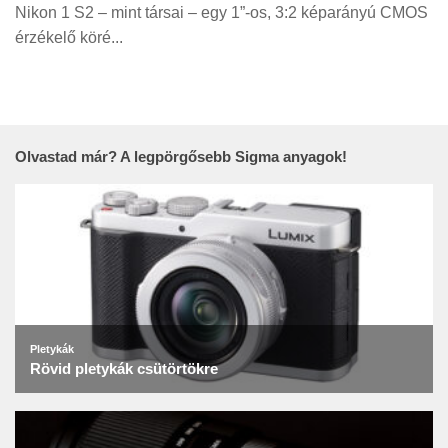
Tanácsok
Nikon 1 S2 – mint társai – egy 1”-os, 3:2 képarányú CMOS
érzékelő köré...
Érdekességek
Helyszíni Riport
E-BB
Olvastad már? A legpörgősebb Sigma anyagok!