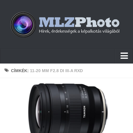
Hírek
CÍMKÉK:
11-20 MM F2.8 DI III-A RXD
Pletykák
Cikkek
Szoftver
Firmware
Tudástár