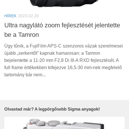
Tanácsok
Érdekességek
HÍREK
2023.02.20
Helyszíni Riport
Ultra nagylátó zoom fejlesztését jelentette
be a Tamron
E-BB
Úgy tűnik, a FujiFilm APS-C szenzoros vázak szerelmesei
újabb „serkentőt” kapnak hamarosan: a Tamron
bejelentette a 11-20 mm F2.8 Di III-A RXD fejlesztését. A
full frame értékekben kifejezve 16,5-30 mm-nek megfelelő
tartomány bár nem...
Olvastad már? A legpörgősebb Sigma anyagok!