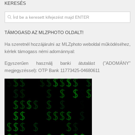
KERESÉS
TÁMOGASD AZ MLZPHOTO OLDALT!
Ha szeretnél hozzájárulni az MLZphoto weboldal működéséhez,
kérlek támogass némi adománnyal:
Egyszerűen használj banki átutalást ("ADOMÁNY"
megjegyzéssel): OTP Bank 11773425-04680611