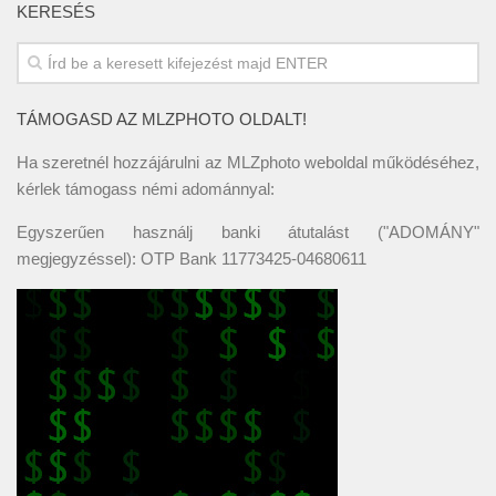
KERESÉS
TÁMOGASD AZ MLZPHOTO OLDALT!
Ha szeretnél hozzájárulni az MLZphoto weboldal működéséhez,
kérlek támogass némi adománnyal:
Egyszerűen használj banki átutalást ("ADOMÁNY"
megjegyzéssel): OTP Bank 11773425-04680611