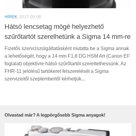
Tanácsok
Érdekességek
HÍREK
2017.09.08
Helyszíni Riport
Hátsó lencsetag mögé helyezhető
szűrőtartót szerelhetünk a Sigma 14 mm-re
E-BB
Fizetős szervizszolgáltatásként mutatta be a Sigma annak
a lehetőségét, hogy a 14 mm F1.8 DG HSM Art (Canon EF
foglalat) objektívre hátsó szűrőtartót szereltethessünk. Az
FHR-11 jelölésű tartókeret felszerelését a Sigma
szervizeitől szeptembertől kérhetjük...
Olvastad már? A legpörgősebb Sigma anyagok!