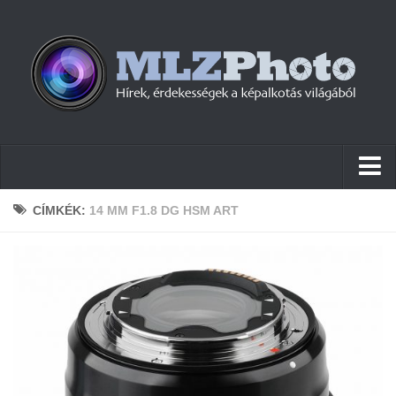
Hírek
CÍMKÉK:
14 MM F1.8 DG HSM ART
Pletykák
Cikkek
Szoftver
Firmware
Tudástár