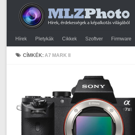
Hírek
Pletykák
Cikkek
Szoftver
Firmware
CÍMKÉK:
A7 MARK II