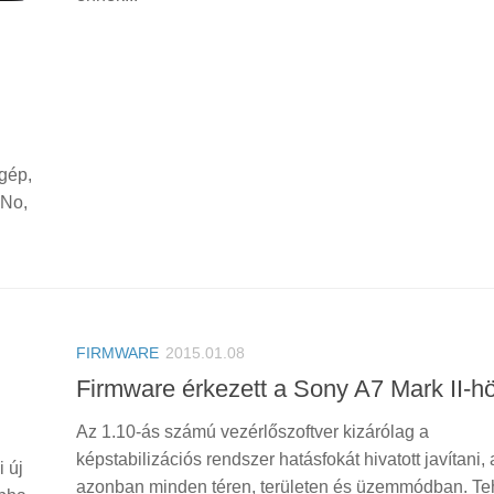
gép,
 No,
FIRMWARE
2015.01.08
Firmware érkezett a Sony A7 Mark II-h
Az 1.10-ás számú vezérlőszoftver kizárólag a
képstabilizációs rendszer hatásfokát hivatott javítani, 
 új
azonban minden téren, területen és üzemmódban. Te