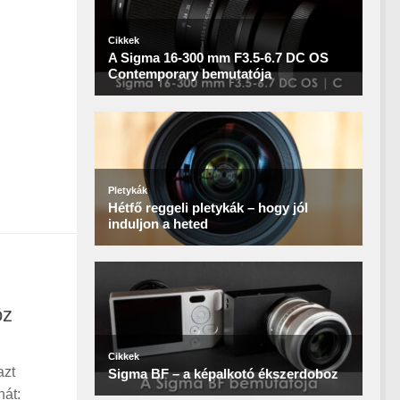
öz
azt
hát: