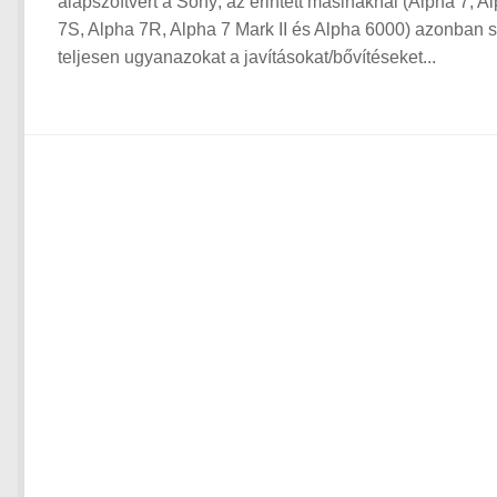
alapszoftvert a Sony; az érintett masináknál (Alpha 7, A
7S, Alpha 7R, Alpha 7 Mark II és Alpha 6000) azonban s
teljesen ugyanazokat a javításokat/bővítéseket...