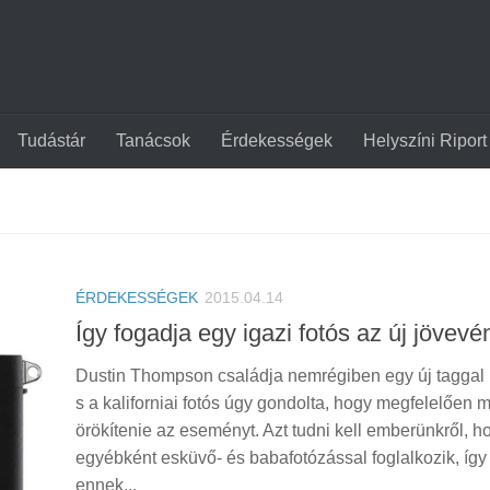
Tudástár
Tanácsok
Érdekességek
Helyszíni Riport
ÉRDEKESSÉGEK
2015.04.14
Így fogadja egy igazi fotós az új jövevé
Dustin Thompson családja nemrégiben egy új taggal 
s a kaliforniai fotós úgy gondolta, hogy megfelelően m
örökítenie az eseményt. Azt tudni kell emberünkről, h
egyébként esküvő- és babafotózással foglalkozik, így
ennek...