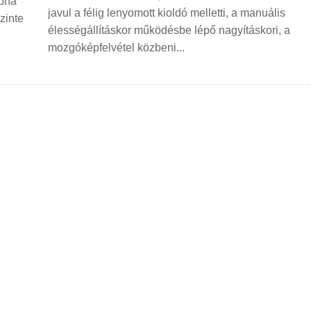
lpha
javul a félig lenyomott kioldó melletti, a manuális
zinte
élességállításkor működésbe lépő nagyításkori, a
mozgóképfelvétel közbeni...