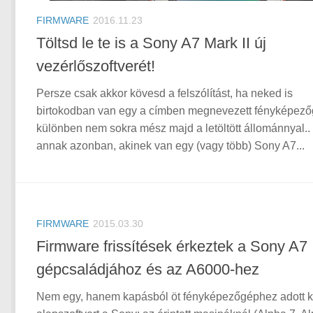
FIRMWARE
2016.11.23
Töltsd le te is a Sony A7 Mark II új
vezérlőszoftverét!
Persze csak akkor kövesd a felszólítást, ha neked is
birtokodban van egy a címben megnevezett fényképező
különben nem sokra mész majd a letöltött állománnyal..
annak azonban, akinek van egy (vagy több) Sony A7...
FIRMWARE
2015.03.30
Firmware frissítések érkeztek a Sony A7
gépcsaládjához és az A6000-hez
Nem egy, hanem kapásból öt fényképezőgéphez adott ki