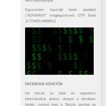
némi adománnyal:
Egyszerűen használj banki átutalást
("ADOMÁNY" megjegyzéssel): OTP Bank
11773425-04680611
FACEBOOK KÖVETŐK
Ha tetszik az oldal és naprakész
információkat akarsz olvasni a témában,
kérlek, nyomd meg a Tetszik gombot és