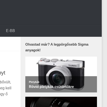
E-BB
Olvastad már? A legpörgősebb Sigma
anyagok!
nyt
bővült,
eg kell
ogy ő