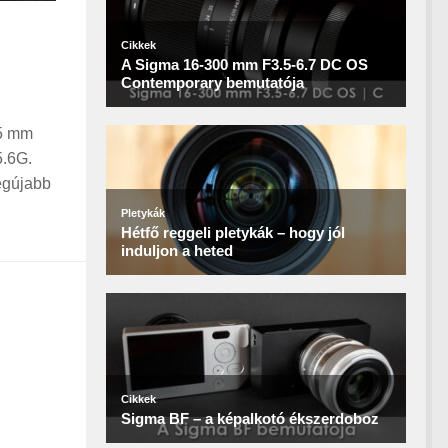
55 mm
5.6G.
egújabb