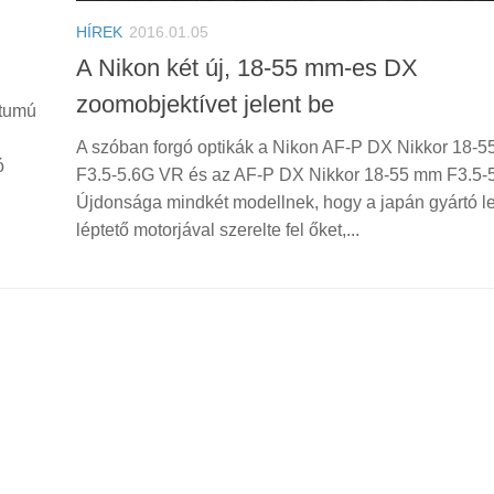
HÍREK
2016.01.05
A Nikon két új, 18-55 mm-es DX
zoomobjektívet jelent be
átumú
A szóban forgó optikák a Nikon AF-P DX Nikkor 18-
ó
F3.5-5.6G VR és az AF-P DX Nikkor 18-55 mm F3.5-
Újdonsága mindkét modellnek, hogy a japán gyártó l
léptető motorjával szerelte fel őket,...