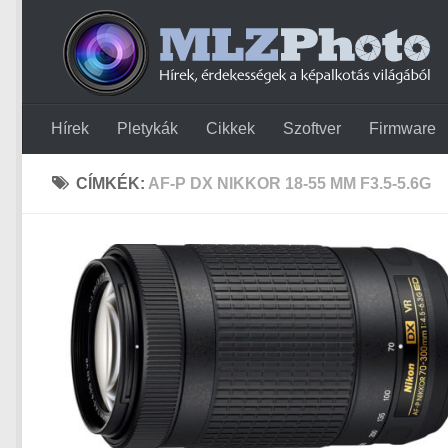
Hírek
Pletykák
Cikkek
Szoftver
Firmware
CÍMKÉK:
AF-P DX NIKKOR 18-55 MM F3.5-5.6G