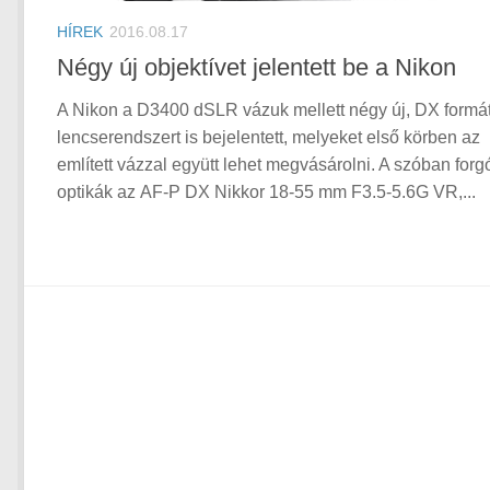
HÍREK
2016.08.17
Négy új objektívet jelentett be a Nikon
A Nikon a D3400 dSLR vázuk mellett négy új, DX form
lencserendszert is bejelentett, melyeket első körben az
említett vázzal együtt lehet megvásárolni. A szóban forg
optikák az AF-P DX Nikkor 18-55 mm F3.5-5.6G VR,...