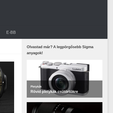
E-BB
Olvastad már? A legpörgősebb Sigma
anyagok!