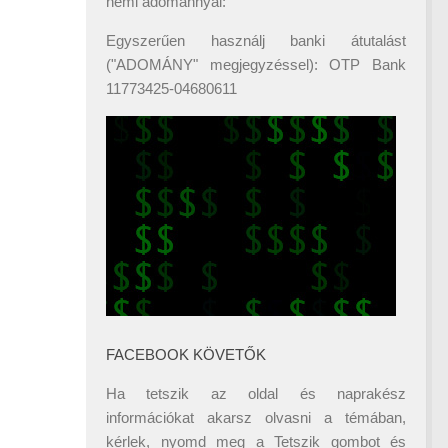
némi adománnyal:
Egyszerűen használj banki átutalást
("ADOMÁNY" megjegyzéssel): OTP Bank
11773425-04680611
FACEBOOK KÖVETŐK
Ha tetszik az oldal és naprakész
információkat akarsz olvasni a témában,
kérlek, nyomd meg a Tetszik gombot és