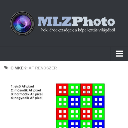
Hírek
CÍMKÉK:
AF RENDSZER
Pletykák
Cikkek
Szoftver
Firmware
Tudástár