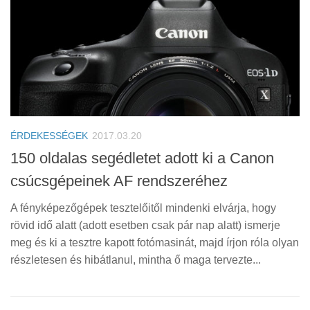
ÉRDEKESSÉGEK
2017.03.20
150 oldalas segédletet adott ki a Canon
csúcsgépeinek AF rendszeréhez
A fényképezőgépek tesztelőitől mindenki elvárja, hogy
rövid idő alatt (adott esetben csak pár nap alatt) ismerje
meg és ki a tesztre kapott fotómasinát, majd írjon róla olyan
részletesen és hibátlanul, mintha ő maga tervezte...