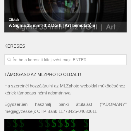
KERESÉS
TÁMOGASD AZ MLZPHOTO OLDALT!
Ha szeretnél hozzájárulni az MLZphoto weboldal működéséhez,
kérlek támogass némi adománnyal:
Egyszerűen használj banki átutalást ("ADOMÁNY"
megjegyzéssel): OTP Bank 11773425-04680611