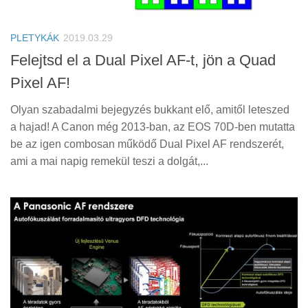
Tanácsok
Érdekességek
PLETYKÁK
2019.03.29
Helyszíni Riport
Felejtsd el a Dual Pixel AF-t, jön a Quad
Pixel AF!
E-BB
Olyan szabadalmi bejegyzés bukkant elő, amitől leteszed
a hajad! A Canon még 2013-ban, az EOS 70D-ben mutatta
be az igen combosan működő Dual Pixel AF rendszerét,
ami a mai napig remekül teszi a dolgát,...