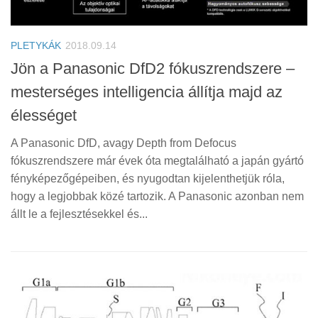
PLETYKÁK
2018.09.14
Jön a Panasonic DfD2 fókuszrendszere –
mesterséges intelligencia állítja majd az
élességet
A Panasonic DfD, avagy Depth from Defocus
fókuszrendszere már évek óta megtalálható a japán gyártó
fényképezőgépeiben, és nyugodtan kijelenthetjük róla,
hogy a legjobbak közé tartozik. A Panasonic azonban nem
állt le a fejlesztésekkel és...