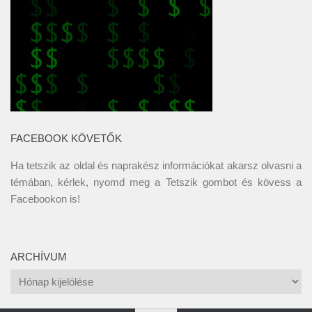
FACEBOOK KÖVETŐK
Ha tetszik az oldal és naprakész információkat akarsz olvasni a
témában, kérlek, nyomd meg a Tetszik gombot és kövess a
Facebookon
is!
ARCHÍVUM
Archívum