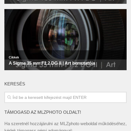
KERESÉS
TÁMOGASD AZ MLZPHOTO OLDALT!
Ha szeretnél hozzájárulni az MLZphoto weboldal működéséhez,
kérlek támogass némi adománnyal: