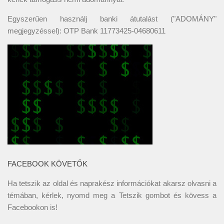
Egyszerűen használj banki átutalást ("ADOMÁNY"
megjegyzéssel): OTP Bank 11773425-04680611
FACEBOOK KÖVETŐK
Ha tetszik az oldal és naprakész információkat akarsz olvasni a
témában, kérlek, nyomd meg a Tetszik gombot és kövess a
Facebookon
is!