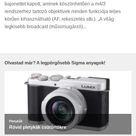
Tanácsok
bajonettet kapott, aminek köszönhetően a m4/3
rendszerhez tartozó objektívek minden funkciója teljes
Érdekességek
körűen kihasználható (AF, rekeszelés stb.). „A világ
Helyszíni Riport
legkisebb broadcast (műsorsugárzó)...
E-BB
Olvastad már? A legpörgősebb Sigma anyagok!