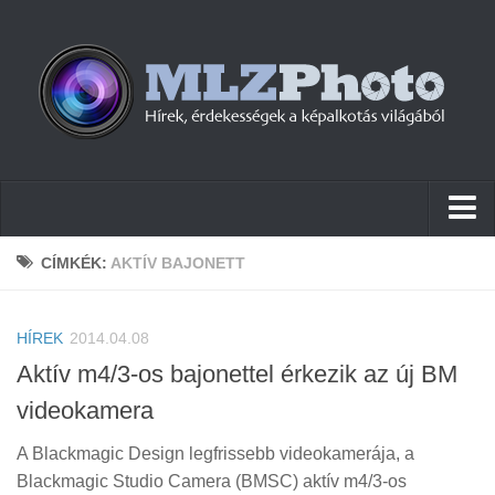
Hírek
CÍMKÉK:
AKTÍV BAJONETT
Pletykák
HÍREK
Cikkek
2014.04.08
Aktív m4/3-os bajonettel érkezik az új BM
Szoftver
videokamera
Firmware
A Blackmagic Design legfrissebb videokamerája, a
Tudástár
Blackmagic Studio Camera (BMSC) aktív m4/3-os