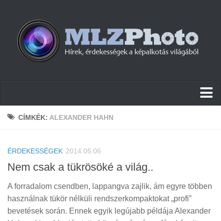
Hírek
CÍMKÉK:
ALEXANDER HAHN
Pletykák
ÉRDEKESSÉGEK
Cikkek
2014.05.06
Nem csak a tükrösöké a világ..
Szoftver
A forradalom csendben, lappangva zajlik, ám egyre többen
Firmware
használnak tükör nélküli rendszerkompaktokat „profi”
Tudástár
bevetések során. Ennek egyik legújabb példája Alexander