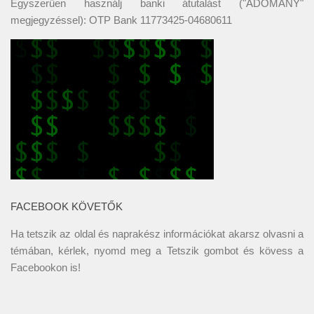
Egyszerűen használj banki átutalást ("ADOMÁNY"
megjegyzéssel): OTP Bank 11773425-04680611
FACEBOOK KÖVETŐK
Ha tetszik az oldal és naprakész információkat akarsz olvasni a
témában, kérlek, nyomd meg a Tetszik gombot és kövess a
Facebookon
is!