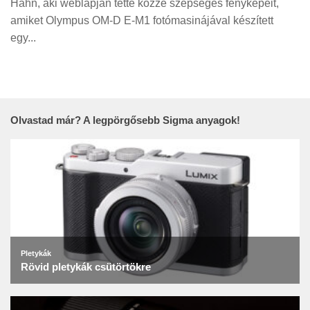
Hahn, aki weblapján tette közzé szépséges fényképeit,
Tanácsok
amiket Olympus OM-D E-M1 fotómasinájával készített
Érdekességek
egy...
Helyszíni Riport
E-BB
Olvastad már? A legpörgősebb Sigma anyagok!