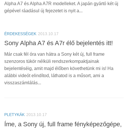
Tanácsok
Alpha A7 és Alpha A7R modelleket. A japán gyártó két új
gépével ráadásul új fejezetet is nyit a...
Érdekességek
Helyszíni Riport
E-BB
ÉRDEKESSÉGEK
2013.10.17
Sony Alpha A7 és A7r élő bejelentés itt!
Már csak fél óra van hátra a Sony két új, full frame
szenzoros tükör nélküli rendszerkompaktjainak
bejelentéséig, amit majd élőben követhetünk mi is! Ha
alábbi videót elindítod, láthatod is a műsort, ami a
visszaszámlálás...
PLETYKÁK
2013.10.17
Íme, a Sony új, full frame fényképezőgépe,