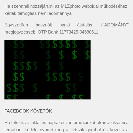
Ha szeretnél hozzájárulni az MLZphoto weboldal működéséhez,
kérlek támogass némi adománnyal:
Egyszerűen használj banki átutalást ("ADOMÁNY"
megjegyzéssel): OTP Bank 11773425-04680611
FACEBOOK KÖVETŐK
Ha tetszik az oldal és naprakész információkat akarsz olvasni a
témában, kérlek, nyomd meg a Tetszik gombot és kövess a