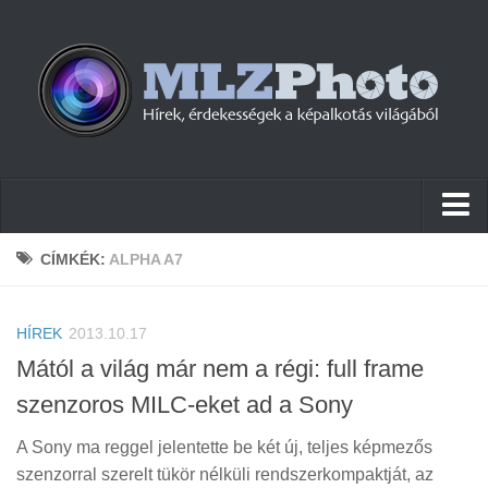
Hírek
CÍMKÉK:
ALPHA A7
Pletykák
HÍREK
Cikkek
2013.10.17
Mától a világ már nem a régi: full frame
Szoftver
szenzoros MILC-eket ad a Sony
Firmware
A Sony ma reggel jelentette be két új, teljes képmezős
Tudástár
szenzorral szerelt tükör nélküli rendszerkompaktját, az