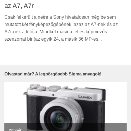
az A7, A7r
Csak felkerült a netre a Sony hivatalosan még be sem
mutatott két fényképezőgépének, azaz az A7-nek és az
A7r-nek a fotója. Mindkét masina teljes képmezős
szenzorral bír (az egyik 24, a másik 36 MP-es...
Olvastad már? A legpörgősebb Sigma anyagok!