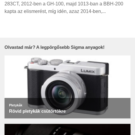
Tanácsok
283CT, 2012-ben a GH-100, majd 1013-ban a BBH-200
kapta az elismerést, míg idén, azaz 2014-ben,...
Érdekességek
Helyszíni Riport
E-BB
Olvastad már? A legpörgősebb Sigma anyagok!