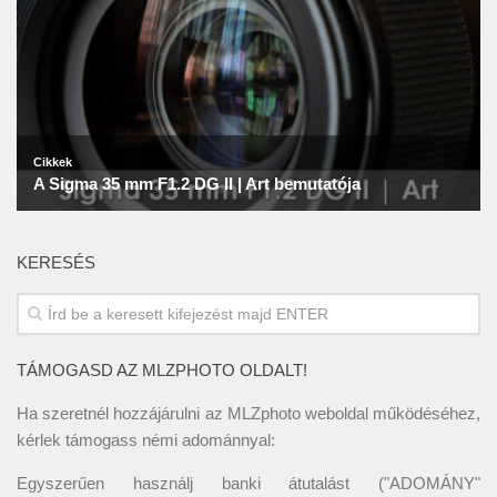
KERESÉS
TÁMOGASD AZ MLZPHOTO OLDALT!
Ha szeretnél hozzájárulni az MLZphoto weboldal működéséhez,
kérlek támogass némi adománnyal:
Egyszerűen használj banki átutalást ("ADOMÁNY"