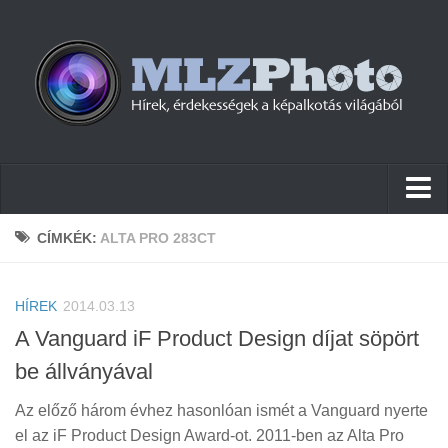
Hírek
CÍMKÉK:
ALTA PRO 283CT
Pletykák
HÍREK
Cikkek
2014.03.13
A Vanguard iF Product Design díjat söpört
Szoftver
be állványával
Firmware
Az előző három évhez hasonlóan ismét a Vanguard nyerte
Tudástár
el az iF Product Design Award-ot. 2011-ben az Alta Pro