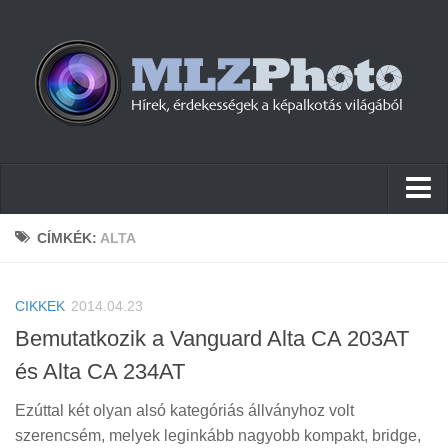
Hírek
CÍMKÉK:
ALTA
Pletykák
CIKKEK
Cikkek
2014.04.23
Bemutatkozik a Vanguard Alta CA 203AT
Szoftver
és Alta CA 234AT
Firmware
Ezúttal két olyan alsó kategóriás állványhoz volt
Tudástár
szerencsém, melyek leginkább nagyobb kompakt, bridge,