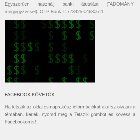
Egyszerűen használj banki átutalást ("ADOMÁNY"
megjegyzéssel): OTP Bank 11773425-04680611
FACEBOOK KÖVETŐK
Ha tetszik az oldal és naprakész információkat akarsz olvasni a
témában, kérlek, nyomd meg a Tetszik gombot és kövess a
Facebookon
is!