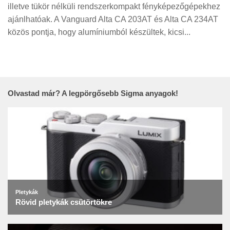
Tanácsok
illetve tükör nélküli rendszerkompakt fényképezőgépekhez
ajánlhatóak. A Vanguard Alta CA 203AT és Alta CA 234AT
Érdekességek
közös pontja, hogy alumíniumból készültek, kicsi...
Helyszíni Riport
E-BB
Olvastad már? A legpörgősebb Sigma anyagok!