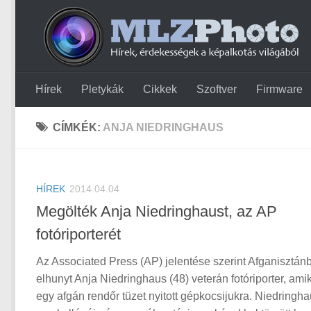
Hírek
Pletykák
Cikkek
Szoftver
Firmware
CÍMKÉK:
ANJA NIEDRINGHAUS
HÍREK
2014.04.04
Megölték Anja Niedringhaust, az AP
fotóriporterét
Az Associated Press (AP) jelentése szerint Afganisztán
elhunyt Anja Niedringhaus (48) veterán fotóriporter, ami
egy afgán rendőr tüzet nyitott gépkocsijukra. Niedringh