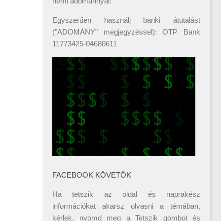
némi adománnyal:
Egyszerűen használj banki átutalást
("ADOMÁNY" megjegyzéssel): OTP Bank
11773425-04680611
FACEBOOK KÖVETŐK
Ha tetszik az oldal és naprakész
információkat akarsz olvasni a témában,
kérlek, nyomd meg a Tetszik gombot és