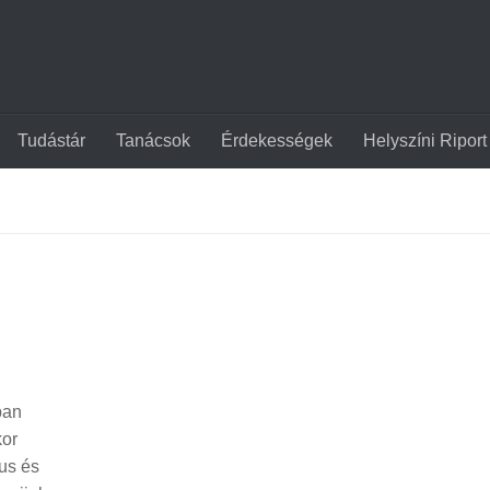
Tudástár
Tanácsok
Érdekességek
Helyszíni Riport
ban
kor
aus és