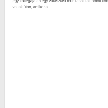
egy kollégája ép egy választási munkásokkal tömött kon
voltak úton, amikor a...