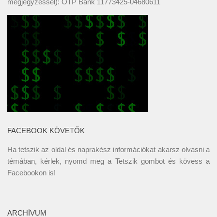
megjegyzéssel): OTP Bank 11773425-04680611
FACEBOOK KÖVETŐK
Ha tetszik az oldal és naprakész információkat akarsz olvasni a
témában, kérlek, nyomd meg a Tetszik gombot és kövess a
Facebookon
is!
ARCHÍVUM