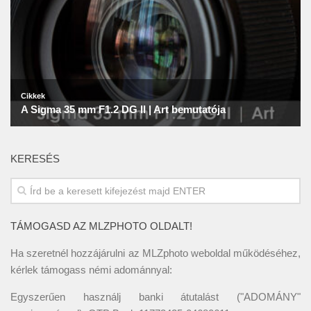
KERESÉS
TÁMOGASD AZ MLZPHOTO OLDALT!
Ha szeretnél hozzájárulni az MLZphoto weboldal működéséhez,
kérlek támogass némi adománnyal:
Egyszerűen használj banki átutalást ("ADOMÁNY"