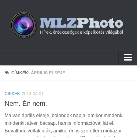
Hírek
CÍMKÉK:
ÁPRILIS ELSEJE
Pletykák
CIKKEK
Cikkek
2014.04.01
Nem. Én nem.
Szoftver
Ma van április elseje, bolondok napja, amikor mindenki
Firmware
mindenkit átver, becsap, hamis információval lát el.
Tudástár
Bevallom, voltak idők, amikor én is szerettem mókázni,