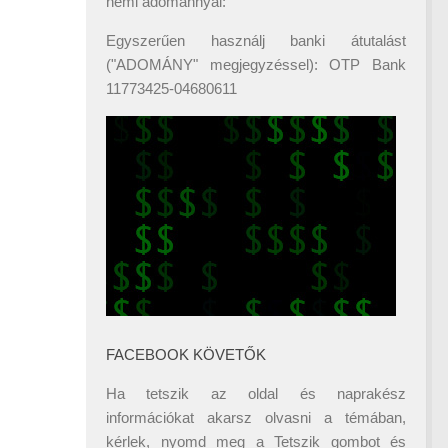
némi adománnyal:
Egyszerűen használj banki átutalást
("ADOMÁNY" megjegyzéssel): OTP Bank
11773425-04680611
FACEBOOK KÖVETŐK
Ha tetszik az oldal és naprakész
információkat akarsz olvasni a témában,
kérlek, nyomd meg a Tetszik gombot és