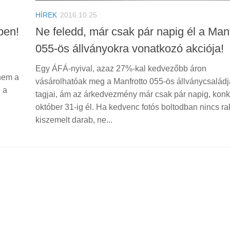
HÍREK
2016.10.25
ben!
Ne feledd, már csak pár napig él a Manf
055-ös állványokra vonatkozó akciója!
Egy ÁFÁ-nyival, azaz 27%-kal kedvezőbb áron
nem a
vásárolhatóak meg a Manfrotto 055-ös állványcsalád
 a
tagjai, ám az árkedvezmény már csak pár napig, konk
október 31-ig él. Ha kedvenc fotós boltodban nincs ra
kiszemelt darab, ne...