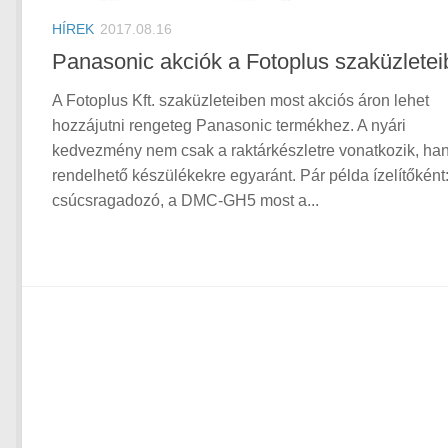
HÍREK
2017.08.16
Panasonic akciók a Fotoplus szaküzletei
A Fotoplus Kft. szaküzleteiben most akciós áron lehet
hozzájutni rengeteg Panasonic termékhez. A nyári
kedvezmény nem csak a raktárkészletre vonatkozik, ha
rendelhető készülékekre egyaránt. Pár példa ízelítőként:
csúcsragadozó, a DMC-GH5 most a...