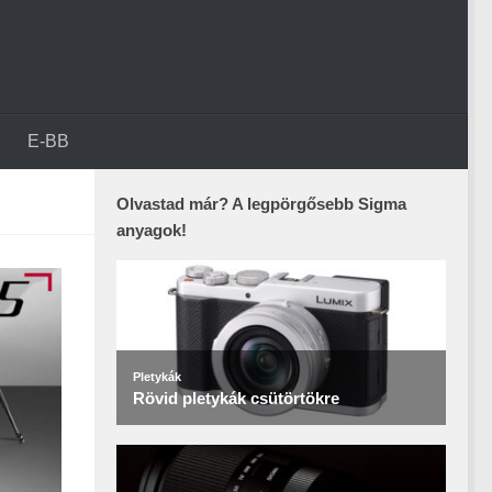
E-BB
Olvastad már? A legpörgősebb Sigma
anyagok!