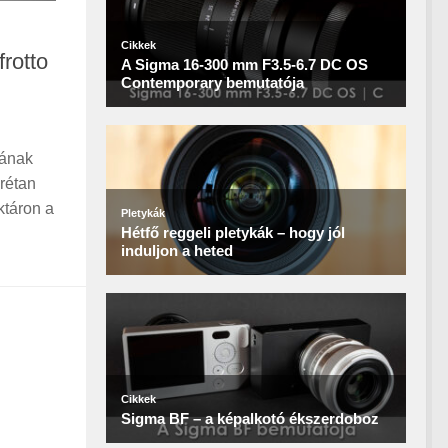
rotto
jának
rétan
ktáron a