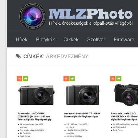
Hírek
Pletykák
Cikkek
Szoftver
Firmware
CÍMKÉK:
ÁRKEDVEZMÉNY