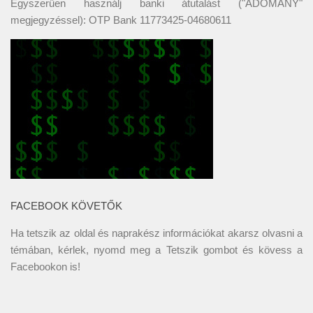
Egyszerűen használj banki átutalást ("ADOMÁNY"
megjegyzéssel): OTP Bank 11773425-04680611
FACEBOOK KÖVETŐK
Ha tetszik az oldal és naprakész információkat akarsz olvasni a
témában, kérlek, nyomd meg a Tetszik gombot és kövess a
Facebookon
is!