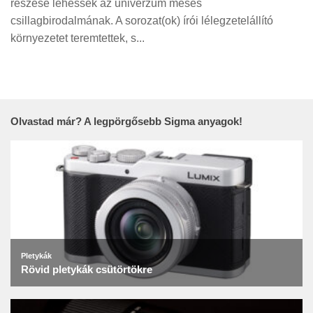
részese lehessek az univerzum mesés
Tanácsok
csillagbirodalmának. A sorozat(ok) írói lélegzetelállító
Érdekességek
környezetet teremtettek, s...
Helyszíni Riport
E-BB
Olvastad már? A legpörgősebb Sigma anyagok!