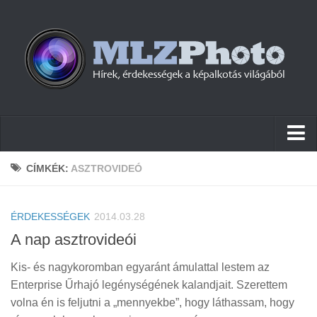
Hírek
CÍMKÉK:
ASZTROVIDEÓ
Pletykák
ÉRDEKESSÉGEK
Cikkek
2014.03.28
A nap asztrovideói
Szoftver
Kis- és nagykoromban egyaránt ámulattal lestem az
Firmware
Enterprise Űrhajó legénységének kalandjait. Szerettem
Tudástár
volna én is feljutni a „mennyekbe”, hogy láthassam, hogy