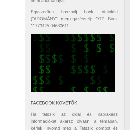
némi adománnyal:
Egyszerűen használj banki átutalást
("ADOMÁNY" megjegyzéssel): OTP Bank
11773425-04680611
FACEBOOK KÖVETŐK
Ha tetszik az oldal és naprakész
információkat akarsz olvasni a témában,
kérlek, nyomd meg a Tetszik gombot és