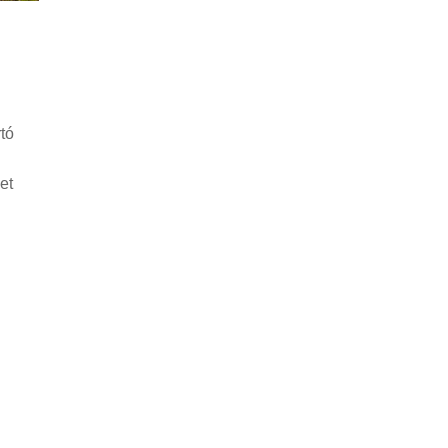
tó
et