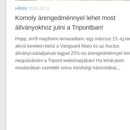
HÍREK
2016.03.11
Komoly árengedménnyel lehet most
állványokhoz jutni a Tripontban!
Hopp, erről majdnem lemaradtam: egy március 15.-ig tar
akció keretein belül a Vanguard Abeo és az Auctus
állványcsaládjainak tagjait 25%-os árengedménnyel leh
megvásárolni a Tripont webshopjában! Ha tehát pont
mostanában szerettél volna minőségi háromlábat,...