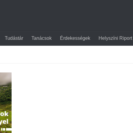
Tudástár
Tanácsok
Érdekességek
Helyszíni Riport