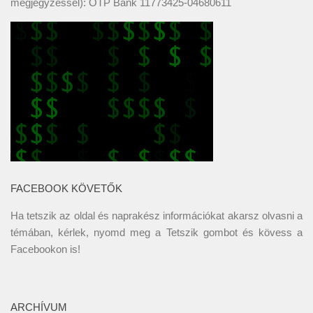
megjegyzéssel): OTP Bank 11773425-04680611
FACEBOOK KÖVETŐK
Ha tetszik az oldal és naprakész információkat akarsz olvasni a
témában, kérlek, nyomd meg a Tetszik gombot és kövess a
Facebookon
is!
ARCHÍVUM