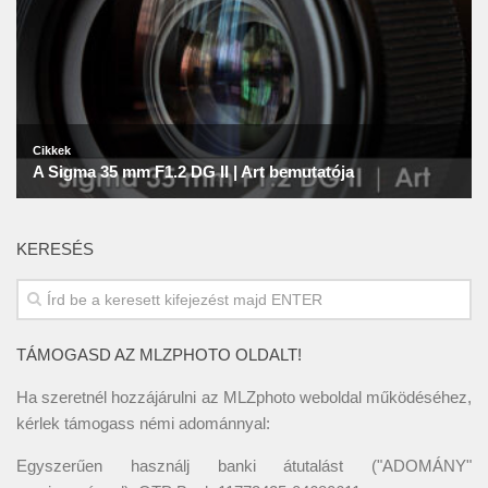
KERESÉS
TÁMOGASD AZ MLZPHOTO OLDALT!
Ha szeretnél hozzájárulni az MLZphoto weboldal működéséhez,
kérlek támogass némi adománnyal:
Egyszerűen használj banki átutalást ("ADOMÁNY"