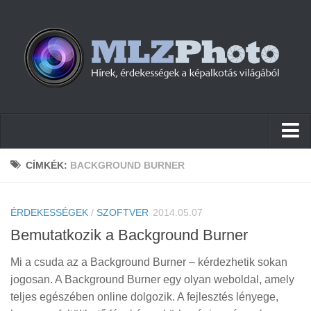
Hírek
CÍMKÉK:
BACKGROUND BURNER
Pletykák
ÉRDEKESSÉGEK
Cikkek
/
SZOFTVER
2014.05.07
Bemutatkozik a Background Burner
Szoftver
Mi a csuda az a Background Burner – kérdezhetik sokan
Firmware
jogosan. A Background Burner egy olyan weboldal, amely
Tudástár
teljes egészében online dolgozik. A fejlesztés lényege,