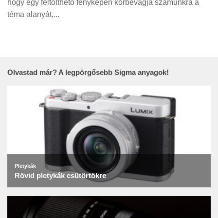
hogy egy feltölthető fényképen körbevágja számunkra a
Tanácsok
téma alanyát,...
Érdekességek
Helyszíni Riport
E-BB
Olvastad már? A legpörgősebb Sigma anyagok!