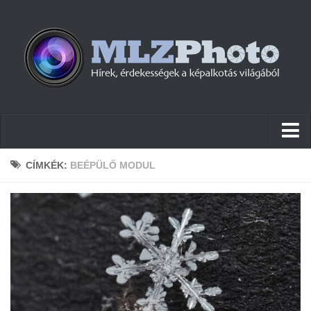
Hírek
CÍMKÉK:
BEÉPÜLŐ MODUL
Pletykák
Cikkek
Szoftver
Firmware
Tudástár