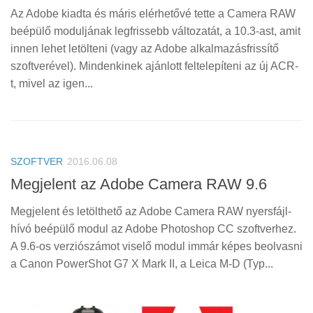
Az Adobe kiadta és máris elérhetővé tette a Camera RAW
beépülő moduljának legfrissebb változatát, a 10.3-ast, amit
innen lehet letölteni (vagy az Adobe alkalmazásfrissítő
szoftverével). Mindenkinek ajánlott feltelepíteni az új ACR-
t, mivel az igen...
SZOFTVER
2016.06.08
Megjelent az Adobe Camera RAW 9.6
Megjelent és letölthető az Adobe Camera RAW nyersfájl-
hívó beépülő modul az Adobe Photoshop CC szoftverhez.
A 9.6-os verziószámot viselő modul immár képes beolvasni
a Canon PowerShot G7 X Mark II, a Leica M-D (Typ...