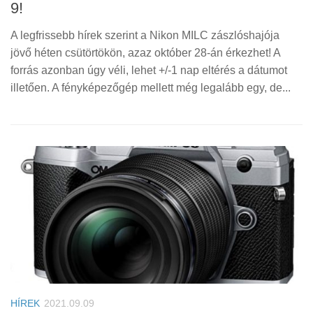
9!
A legfrissebb hírek szerint a Nikon MILC zászlóshajója
jövő héten csütörtökön, azaz október 28-án érkezhet! A
forrás azonban úgy véli, lehet +/-1 nap eltérés a dátumot
illetően. A fényképezőgép mellett még legalább egy, de...
HÍREK
2021.09.09