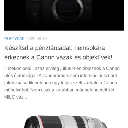
PLETYKÁK
2020.06.19
Készítsd a pénztárcádat: nemsokára
érkeznek a Canon vázak és objektívek!
Heteken belül, azaz elvileg július 9-én érkeznek a Canon
ütős újdonságai! A canonrumors.com információi szerint
július második hetében egy teljes szett várható a Canon
műhelyéből. Nem csak a korábban már belengetett két
MILC váz...