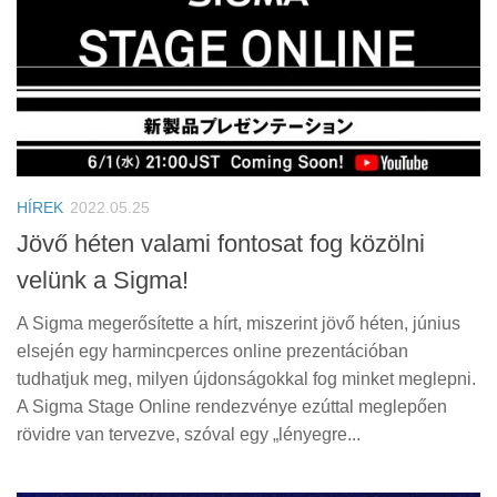
HÍREK
2022.05.25
Jövő héten valami fontosat fog közölni
velünk a Sigma!
A Sigma megerősítette a hírt, miszerint jövő héten, június
elsején egy harmincperces online prezentációban
tudhatjuk meg, milyen újdonságokkal fog minket meglepni.
A Sigma Stage Online rendezvénye ezúttal meglepően
rövidre van tervezve, szóval egy „lényegre...