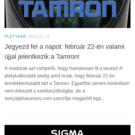
PLETYKÁK
2023.02.14
Jegyezd fel a napot: február 22-én valami
újjal jelentkezik a Tamron!
A madarak azt csiripelik, hogy hamarosan itt a tavasz! A
pletykafészkek pedig arról írnak, hogy február 22-én
termékbemutatót tart a Tamron. Egyelőre semmi konkrétum
nem érkezett a szerkesztőségbe, de a
sonyalpharumors.com szerzője megjelölt egy...