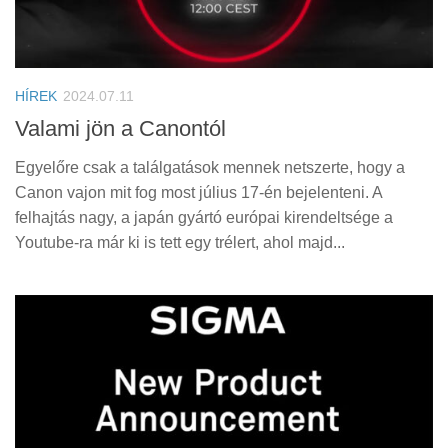
HÍREK
2024.07.11
Valami jön a Canontól
Egyelőre csak a találgatások mennek netszerte, hogy a
Canon vajon mit fog most július 17-én bejelenteni. A
felhajtás nagy, a japán gyártó európai kirendeltsége a
Youtube-ra már ki is tett egy trélert, ahol majd...