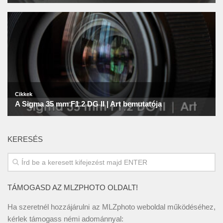
KERESÉS
TÁMOGASD AZ MLZPHOTO OLDALT!
Ha szeretnél hozzájárulni az MLZphoto weboldal működéséhez,
kérlek támogass némi adománnyal: