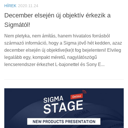
HÍREK
2020.11.24
December elsején új objektív érkezik a
Sigmától!
Nem pletyka, nem ámítás, hanem hivatalos forrásból
származó információ, hogy a Sigma jövő hét kedden, azaz
december elsején új objektíve(ke)t fog bejelenteni! Elvileg
legalább egy, kompakt méretű, nagylátószögű
lencserendszer érkezhet L-bajonettel és Sony E...