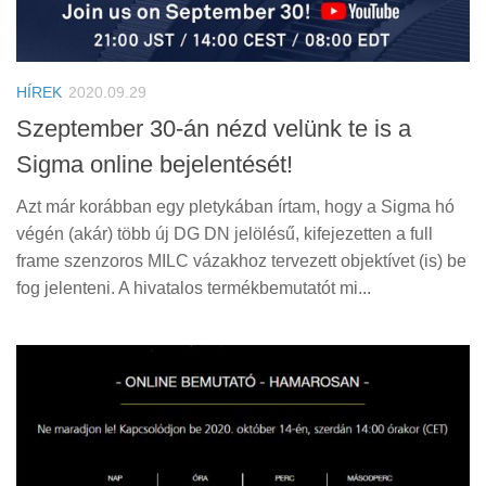
HÍREK
2020.09.29
Szeptember 30-án nézd velünk te is a
Sigma online bejelentését!
Azt már korábban egy pletykában írtam, hogy a Sigma hó
végén (akár) több új DG DN jelölésű, kifejezetten a full
frame szenzoros MILC vázakhoz tervezett objektívet (is) be
fog jelenteni. A hivatalos termékbemutatót mi...