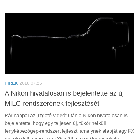
HÍREK
2018.07.25
A Nikon hivatalosan is bejelentette az új
MILC-rendszerének fejlesztését
Pár nappal az „izgató-videó” után a Nikon hivatalosan is
bejelentette, hogy egy teljesen új, tükör nélküli
fényképezőgép-rendszert fejleszt, amelynek alapját egy FX
méretű (full frame, azaz 36 x 24 mm-es) képérzékelő,