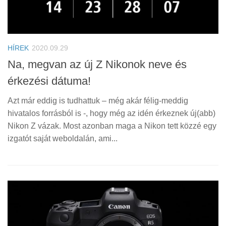
HÍREK
2020.09.29
Na, megvan az új Z Nikonok neve és
érkezési dátuma!
Azt már eddig is tudhattuk – még akár félig-meddig
hivatalos forrásból is -, hogy még az idén érkeznek új(abb)
Nikon Z vázak. Most azonban maga a Nikon tett közzé egy
izgatót saját weboldalán, ami...