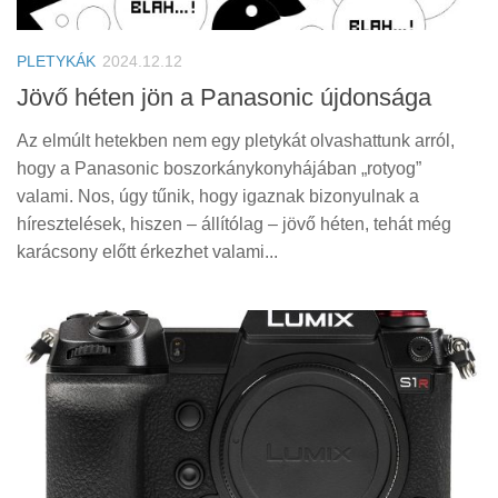
Tanácsok
Érdekességek
PLETYKÁK
2024.12.12
Helyszíni Riport
Jövő héten jön a Panasonic újdonsága
E-BB
Az elmúlt hetekben nem egy pletykát olvashattunk arról,
hogy a Panasonic boszorkánykonyhájában „rotyog”
valami. Nos, úgy tűnik, hogy igaznak bizonyulnak a
híresztelések, hiszen – állítólag – jövő héten, tehát még
karácsony előtt érkezhet valami...