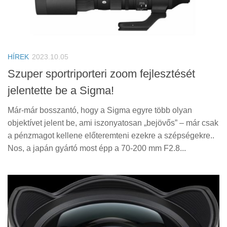
HÍREK
2023.10.05
Szuper sportriporteri zoom fejlesztését
jelentette be a Sigma!
Már-már bosszantó, hogy a Sigma egyre több olyan
objektívet jelent be, ami iszonyatosan „bejövős” – már csak
a pénzmagot kellene előteremteni ezekre a szépségekre..
Nos, a japán gyártó most épp a 70-200 mm F2.8...