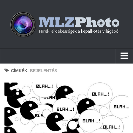
Hírek
CÍMKÉK:
BEJELENTÉS
Pletykák
Cikkek
Szoftver
Firmware
Tudástár