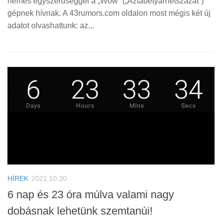
nemes egyszerűséggel a „Wow” („Aztabetyárhétszázát”)
gépnek hívnak. A 43rumors.com oldalon most mégis két új
adatot olvashattunk: az...
HÍREK
2021.10.20
6 nap és 23 óra múlva valami nagy
dobásnak lehetünk szemtanúi!