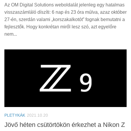
Az OM Digital Solutions weboldalát jelenleg egy hatalmas
visszaszámláló díszíti: 6 nap és 23 óra múlva, azaz október
27-én, szerdán valami „korszakalkotót” fognak bemutatni a
fejlesztők. Hogy konkrétan miről lesz szó, azt egyelőre
nem...
PLETYKÁK
2021.10.20
Jövő héten csütörtökön érkezhet a Nikon Z