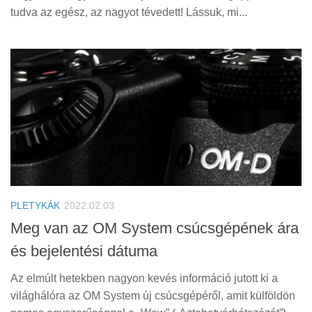
tudva az egész, az nagyot tévedett! Lássuk, mi...
PLETYKÁK
2022.02.03
Meg van az OM System csúcsgépének ára
és bejelentési dátuma
Az elmúlt hetekben nagyon kevés információ jutott ki a
világhálóra az OM System új csúcsgépéről, amit külföldön