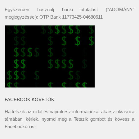
Egyszerűen használj banki átutalást ("ADOMÁNY"
megjegyzéssel): OTP Bank 11773425-04680611
FACEBOOK KÖVETŐK
Ha tetszik az oldal és naprakész információkat akarsz olvasni a
témában, kérlek, nyomd meg a Tetszik gombot és kövess a
Facebookon
is!