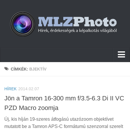
Hírek
CÍMKÉK:
BJEKTÍV
Pletykák
HÍREK
Cikkek
2014.02.07
Jön a Tamron 16-300 mm f/3.5-6.3 Di II VC
Szoftver
PZD Macro zoomja
Firmware
Új, kis híján 19-szeres átfogású utazózoom objektívet
Tudástár
mutatott be a Tamron APS-C formátumú szenzorral szerelt