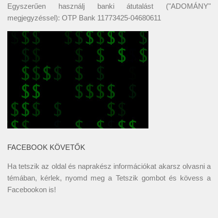
Egyszerűen használj banki átutalást ("ADOMÁNY"
megjegyzéssel): OTP Bank 11773425-04680611
FACEBOOK KÖVETŐK
Ha tetszik az oldal és naprakész információkat akarsz olvasni a
témában, kérlek, nyomd meg a Tetszik gombot és kövess a
Facebookon
is!