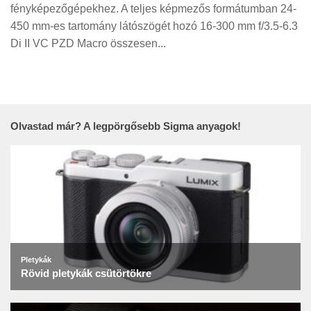
Tanácsok
fényképezőgépekhez. A teljes képmezős formátumban 24-
450 mm-es tartomány látószögét hozó 16-300 mm f/3.5-6.3
Érdekességek
Di II VC PZD Macro összesen...
Helyszíni Riport
E-BB
Olvastad már? A legpörgősebb Sigma anyagok!