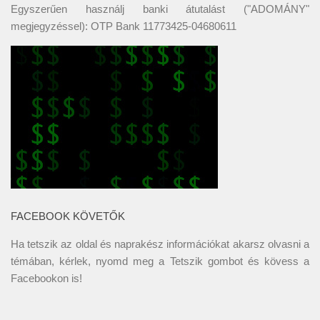
Egyszerűen használj banki átutalást ("ADOMÁNY"
megjegyzéssel): OTP Bank 11773425-04680611
FACEBOOK KÖVETŐK
Ha tetszik az oldal és naprakész információkat akarsz olvasni a
témában, kérlek, nyomd meg a Tetszik gombot és kövess a
Facebookon
is!