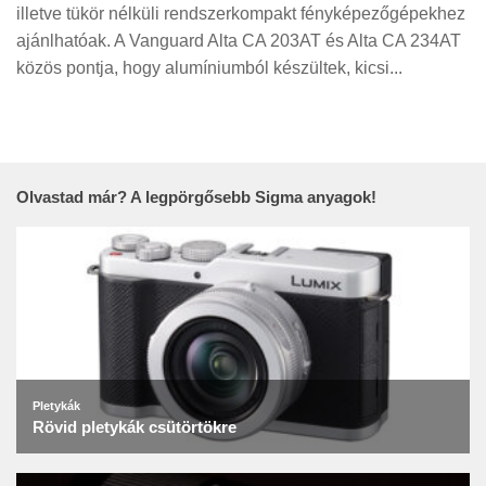
Tanácsok
illetve tükör nélküli rendszerkompakt fényképezőgépekhez
ajánlhatóak. A Vanguard Alta CA 203AT és Alta CA 234AT
Érdekességek
közös pontja, hogy alumíniumból készültek, kicsi...
Helyszíni Riport
E-BB
Olvastad már? A legpörgősebb Sigma anyagok!