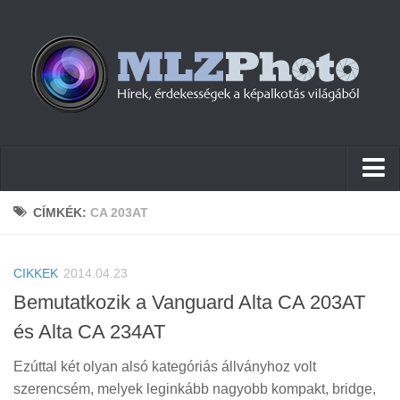
Hírek
CÍMKÉK:
CA 203AT
Pletykák
CIKKEK
Cikkek
2014.04.23
Bemutatkozik a Vanguard Alta CA 203AT
Szoftver
és Alta CA 234AT
Firmware
Ezúttal két olyan alsó kategóriás állványhoz volt
Tudástár
szerencsém, melyek leginkább nagyobb kompakt, bridge,